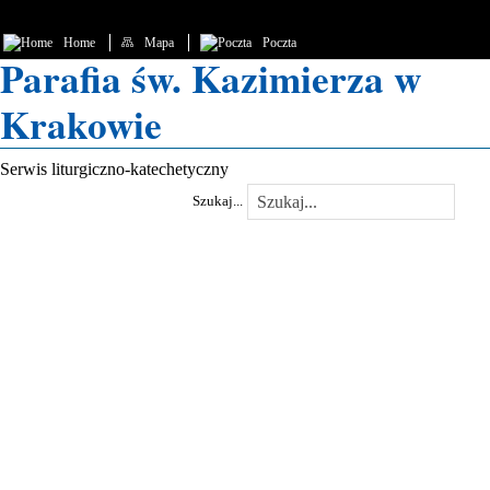
"Tak bowiem Bóg umiłował świat, że Syna swego Jednorodzonego dał…
Home
Mapa
Poczta
… aby każdy, kto w Niego wierzy, nie zginął, ale miał życie wieczne." (J 3,16)
Parafia św. Kazimierza w
Krakowie
Serwis liturgiczno-katechetyczny
Szukaj...
www.kerygma.pl
Słowo "kerygma" w Nowym
Testamencie oznacza
głoszenie
Ewangelii,
nauczanie
,
nawoływanie
.
Strona katechetyczna KERYGMA
jest próbą włączenia środków