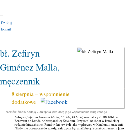
Drukuj
E-mail
KATEGORIA:
UROCZYSTOŚCI I ŚWIĘTA
bł. Zefiryn
Giménez Malla,
męczennik
8 sierpnia – wspomnienie
dodatkowe
Niektóre źródła podają
2 sierpnia
jako datę jego wspomnienia liturgicznego
Zefiryn (
Ceferino Giménez Malla
,
El Pele
,
El Kalo
) urodził się 26.08.1861 w
Benavent de Lérida, w hiszpańskiej Katalonii. Przyszedł na świat w katolickiej
rodzinie hiszpańskich Romów, którzy żyli jako wędrowcy w Katalonii i Aragonii.
Nigdy nie uczęszczał do szkoły, całe życie był analfabetą. Został ochrzczony jako