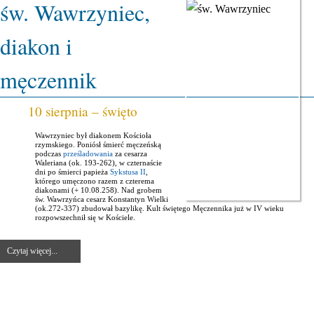
św. Wawrzyniec,
diakon i
męczennik
10 sierpnia – święto
Wawrzyniec był diakonem Kościoła
rzymskiego. Poniósł śmierć męczeńską
podczas
prześladowania
za cesarza
Waleriana (ok. 193-262), w czternaście
dni po śmierci papieża
Sykstusa II
,
którego umęczono razem z czterema
diakonami (+ 10.08.258). Nad grobem
św. Wawrzyńca cesarz Konstantyn Wielki
(ok.272-337) zbudował bazylikę. Kult świętego Męczennika już w IV wieku
rozpowszechnił się w Kościele.
Czytaj więcej...
MENU STRONY