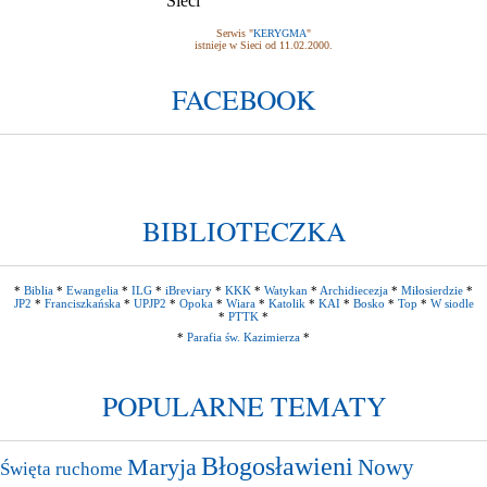
Serwis "
KERYGMA
"
istnieje w Sieci od 11.02.2000.
FACEBOOK
BIBLIOTECZKA
*
Biblia
*
Ewangelia
*
ILG
*
iBreviary
*
KKK
*
Watykan
*
Archidiecezja
*
Miłosierdzie
*
JP2
*
Franciszkańska
*
UPJP2
*
Opoka
*
Wiara
*
Katolik
*
KAI
*
Bosko
*
Top
*
W siodle
*
PTTK
*
*
Parafia św. Kazimierza
*
POPULARNE TEMATY
Błogosławieni
Maryja
Nowy
Święta ruchome