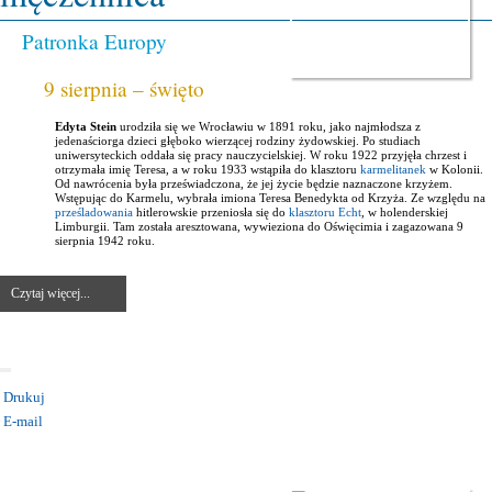
Patronka Europy
9 sierpnia – święto
Edyta Stein
urodziła się we Wrocławiu w 1891 roku, jako najmłodsza z
jedenaściorga dzieci głęboko wierzącej rodziny żydowskiej. Po studiach
uniwersyteckich oddała się pracy nauczycielskiej. W roku 1922 przyjęła chrzest i
otrzymała imię Teresa, a w roku 1933 wstąpiła do klasztoru
karmelitanek
w Kolonii.
Od nawrócenia była przeświadczona, że jej życie będzie naznaczone krzyżem.
Wstępując do Karmelu, wybrała imiona Teresa Benedykta od Krzyża. Ze względu na
prześladowania
hitlerowskie przeniosła się do
klasztoru Echt
, w holenderskiej
Limburgii. Tam została aresztowana, wywieziona do Oświęcimia i zagazowana 9
sierpnia 1942 roku.
Czytaj więcej...
Drukuj
E-mail
KATEGORIA:
UROCZYSTOŚCI I ŚWIĘTA