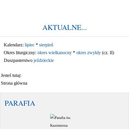
informatyki w dzieło głoszenia
Ewangelii, zwłaszcza w ramach
szkolnej katechezy.
AKTUALNE...
Kalendarz:
lipiec
*
sierpień
Okres liturgiczny:
okres wielkanocny
*
okres zwykły
(cz. II)
Duszpasterstwo
jeździeckie
Jesteś tutaj:
Strona główna
PARAFIA