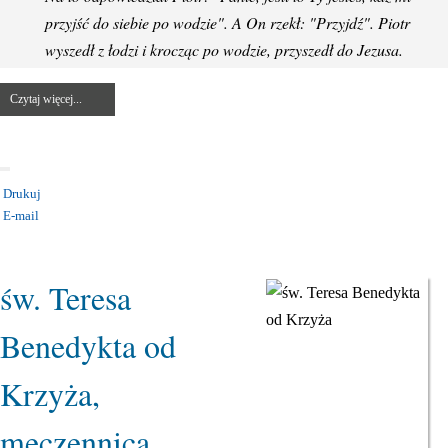
przyjść do siebie po wodzie". A On rzekł: "Przyjdź". Piotr
wyszedł z łodzi i krocząc po wodzie, przyszedł do Jezusa.
Czytaj więcej...
Drukuj
E-mail
KATEGORIA:
UROCZYSTOŚCI I ŚWIĘTA
św. Teresa
Benedykta od
Krzyża,
męczennica