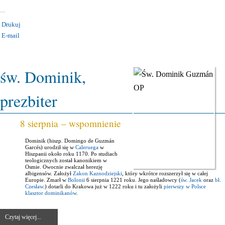
Drukuj
E-mail
KATEGORIA:
UROCZYSTOŚCI I ŚWIĘTA
św. Dominik,
prezbiter
8 sierpnia – wspomnienie
Dominik (hiszp. Domingo de Guzmán
Garcés) urodził się w
Caleruega
w
Hiszpanii około roku 1170. Po studiach
teologicznych został kanonikiem w
Osmie. Owocnie zwalczał herezję
albigensów. Założył
Zakon Kaznodziejski
, który wkrótce rozszerzył się w całej
Europie. Zmarł w
Bolonii
6 sierpnia 1221 roku. Jego naśladowcy (
św. Jacek
oraz
bł.
Czesław
.) dotarli do Krakowa już w 1222 roku i tu założyli
pierwszy w Polsce
klasztor dominikanów
.
Czytaj więcej...