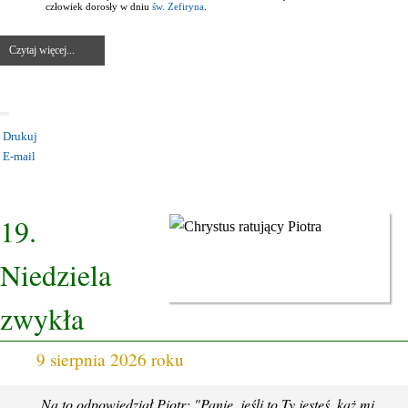
człowiek dorosły w dniu
św. Zefiryna
.
Czytaj więcej...
Drukuj
E-mail
KATEGORIA:
NIEDZIELE I ŚWIĘTA RUCHOME
19.
Niedziela
zwykła
9 sierpnia 2026 roku
Na to odpowiedział Piotr: "Panie, jeśli to Ty jesteś, każ mi