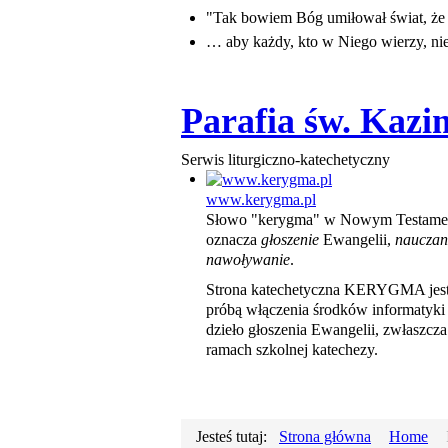
"Tak bowiem Bóg umiłował świat, ż
… aby każdy, kto w Niego wierzy, nie 
Parafia św. Kaz
Serwis liturgiczno-katechetyczny
www.kerygma.pl
Słowo "kerygma" w Nowym Testame
oznacza
głoszenie
Ewangelii,
nauczan
nawoływanie
.
Strona katechetyczna KERYGMA jes
próbą włączenia środków informatyki
dzieło głoszenia Ewangelii, zwłaszcz
ramach szkolnej katechezy.
Jesteś tutaj:
Strona główna
Home