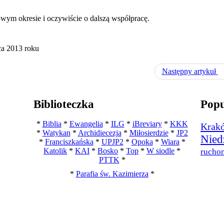
wym okresie i oczywiście o dalszą współpracę.
ca 2013 roku
Następny artykuł
Biblioteczka
Popu
*
Biblia
*
Ewangelia
*
ILG
*
iBreviary
*
KKK
Krak
*
Watykan
*
Archidiecezja
*
Miłosierdzie
*
JP2
Nied
*
Franciszkańska
*
UPJP2
*
Opoka
*
Wiara
*
Katolik
*
KAI
*
Bosko
*
Top
*
W siodle
*
rucho
PTTK
*
*
Parafia św. Kazimierza
*