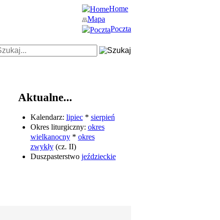
Home
Mapa
Poczta
Aktualne...
Kalendarz:
lipiec
*
sierpień
Okres liturgiczny:
okres
wielkanocny
*
okres
zwykły
(cz. II)
Duszpasterstwo
jeździeckie