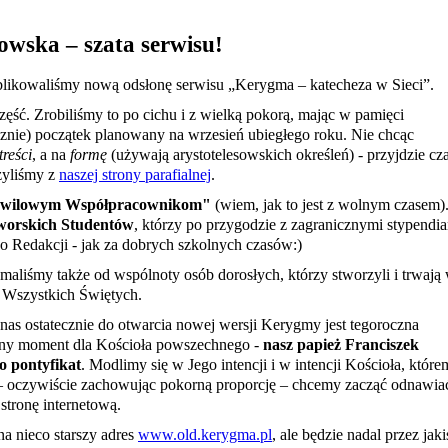
ska – szata serwisu!
likowaliśmy nową odsłonę serwisu „Kerygma – katecheza w Sieci”.
zęść. Zrobiliśmy to po cichu i z wielką pokorą, mając w pamięci
znie) początek planowany na wrzesień ubiegłego roku. Nie chcąc
treści
, a na
formę
(używają arystotelesowskich określeń) - przyjdzie cz
zyliśmy z
naszej strony parafialnej
.
wilowym Współpracownikom"
(wiem, jak to jest z wolnym czasem)
orskich Studentów
, którzy po przygodzie z zagranicznymi stypendi
do Redakcji - jak za dobrych szkolnych czasów:)
maliśmy także od wspólnoty osób dorosłych, którzy stworzyli i trwają
i Wszystkich Świętych.
nas ostatecznie do otwarcia nowej wersji Kerygmy jest tegoroczna
żny moment dla Kościoła powszechnego -
nasz papież Franciszek
o pontyfikat
. Modlimy się w Jego intencji i w intencji Kościoła, któr
 – oczywiście zachowując pokorną proporcję – chcemy zacząć odnawiać
stronę internetową.
a nieco starszy adres
www.old.kerygma.pl
, ale będzie nadal przez jaki