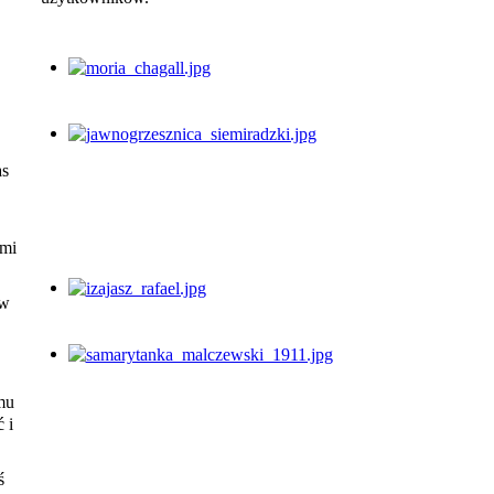
as
.
ami
 w
emu
 i
ś