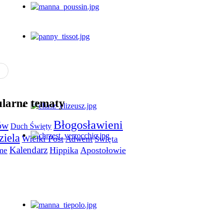
larne tematy
Błogosławieni
ów
Duch Święty
ziela
Wielki Post
Święta
Adwent
Kalendarz
me
Hippika
Apostołowie