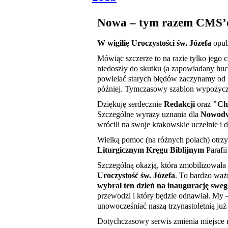
Nowa – tym razem CMS’ow
W wigilię Uroczystości św. Józefa
opub
Mówiąc szczerze to na razie tylko jego c
niedoszły do skutku (a zapowiadany huc
powielać starych błędów zaczynamy od
później. Tymczasowy szablon wypożyc
Dziękuję serdecznie
Redakcji
oraz
"Ch
Szczególne wyrazy uznania dla
Nowodw
wrócili na swoje krakowskie uczelnie i 
Wielką pomoc (na różnych polach) otrzy
Liturgicznym Kręgu Biblijnym
Parafi
Szczególną okazją, która zmobilizowała 
Uroczystość św. Józefa
. To bardzo wa
wybrał ten dzień na inaugurację sweg
przewodzi i który będzie odnawiał. My
unowocześniać naszą trzynastoletnią już 
Dotychczasowy serwis zmienia miejsce n