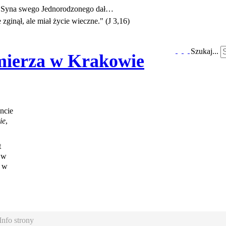
e Syna swego Jednorodzonego dał…
zginął, ale miał życie wieczne." (J 3,16)
Szukaj...
imierza w Krakowie
ncie
ie
,
t
 w
a w
Info strony