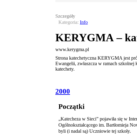
Szczegóły
Kategoria:
Info
KERYGMA – kate
www.kerygma.pl
Strona katechetyczna KERYGMA jest prób
Ewangelii, zwłaszcza w ramach szkolne
katechety.
2000
Początki
„Katecheza w Sieci” pojawiła się w Int
Ogólnokształcącego im. Bartłomieja No
byli (i nadal są) Uczniowie tej szkoły.