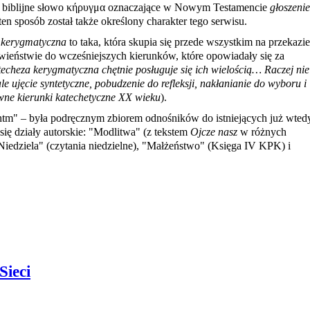
 biblijne słowo κήρυγμα oznaczające w Nowym Testamencie
głoszenie
n sposób został także określony charakter tego serwisu.
 kerygmatyczna
to taka, która skupia się przede wszystkim na przekazie
iwieństwie do wcześniejszych kierunków, które opowiadały się za
atecheza kerygmatyczna chętnie posługuje się ich wielością… Raczej nie
le ujęcie syntetyczne, pobudzenie do refleksji, nakłanianie do wyboru i
ne kierunki katechetyczne XX wieku
).
htm" – była podręcznym zbiorem odnośników do istniejących już wted
się działy autorskie: "Modlitwa" (z tekstem
Ojcze nasz
w różnych
"Niedziela" (czytania niedzielne), "Małżeństwo" (Księga IV KPK) i