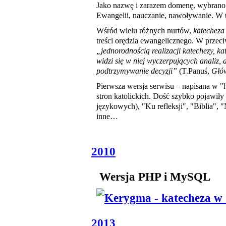
Jako nazwę i zarazem domenę, wybrano
Ewangelii, nauczanie, nawoływanie. W te
Wśród wielu różnych nurtów,
katecheza
treści orędzia ewangelicznego. W przec
„jednorodnością realizacji katechezy, k
widzi się w niej wyczerpujących analiz, a
podtrzymywanie decyzji”
(T.Panuś,
Głów
Pierwsza wersja serwisu – napisana w "
stron katolickich. Dość szybko pojawiły 
językowych), "Ku refleksji", "Biblia", 
inne…
2010
Wersja PHP i MySQL
2013