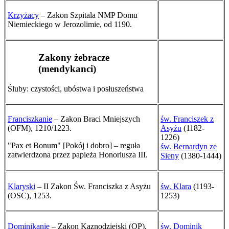
Krzyżacy
– Zakon Szpitala NMP Domu
Niemieckiego w Jerozolimie, od 1190.
Zakony żebracze
(mendykanci)
Śluby: czystości, ubóstwa i posłuszeństwa
Franciszkanie
– Zakon Braci Mniejszych
św. Franciszek z
(OFM), 1210/1223.
Asyżu
(1182-
1226)
"Pax et Bonum" [Pokój i dobro] – reguła
św. Bernardyn ze
zatwierdzona przez papieża Honoriusza III.
Sieny
(1380-1444)
Klaryski
– II Zakon Św. Franciszka z Asyżu
św. Klara
(1193-
(OSC), 1253.
1253)
Dominikanie
– Zakon Kaznodziejski (OP),
św. Dominik