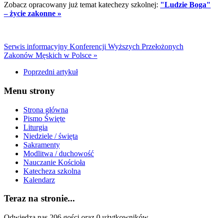
Zobacz opracowany już temat katechezy szkolnej:
"Ludzie Boga"
– życie zakonne »
Serwis informacyjny Konferencji Wyższych Przełożonych
Zakonów Męskich w Polsce »
Poprzedni artykuł
Menu strony
Strona główna
Pismo Święte
Liturgia
Niedziele / święta
Sakramenty
Modlitwa / duchowość
Nauczanie Kościoła
Katecheza szkolna
Kalendarz
Teraz na stronie...
Odwiedza nas 206 gości oraz 0 użytkowników.