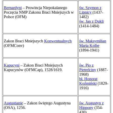
Bernardyni
– Prowincja Niepokalanego
św. Szymon z
Poczęcia NMP Zakonu Braci Mniejszych w
Lipnicy
(1437-
Polsce (OFM)
1482)
św. Jan z Dukli
(1414-1484)
Zakon Braci Mniejszych
Konwentualnych
św. Maksymilian
(OFMConv)
Maria Kolbe
(1894-1941)
Kapucyni
– Zakon Braci Mniejszych
św. Pio z
Kapucynów
(OFMCap), 1528/1619.
Pietrelciny
(1887-
1968)
bł. Honorat
Koźmiński
(1829-
1916)
Augustianie
– Zakon świętego Augustyna
św. Augustyn z
(OSA), 1256.
Hippony
(354-
430)