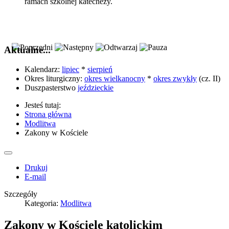
ramach szkolnej katechezy.
Aktualne...
Kalendarz:
lipiec
*
sierpień
Okres liturgiczny:
okres wielkanocny
*
okres zwykły
(cz. II)
Duszpasterstwo
jeździeckie
Jesteś tutaj:
Strona główna
Modlitwa
Zakony w Kościele
Drukuj
E-mail
Szczegóły
Kategoria:
Modlitwa
Zakony w Kościele katolickim