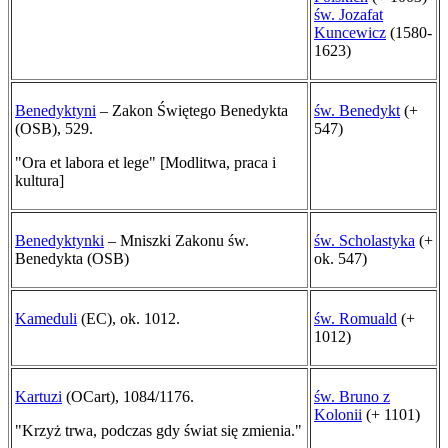
św. Jozafat
Kuncewicz
(1580-
1623)
Benedyktyni
– Zakon Świętego Benedykta
św. Benedykt
(+
(OSB), 529.
547)
"Ora et labora et lege" [Modlitwa, praca i
kultura]
Benedyktynki
– Mniszki Zakonu św.
św. Scholastyka
(+
Benedykta (OSB)
ok. 547)
Kameduli
(EC), ok. 1012.
św. Romuald
(+
1012)
Kartuzi
(OCart), 1084/1176.
św. Bruno z
Kolonii
(+ 1101)
"Krzyż trwa, podczas gdy świat się zmienia."