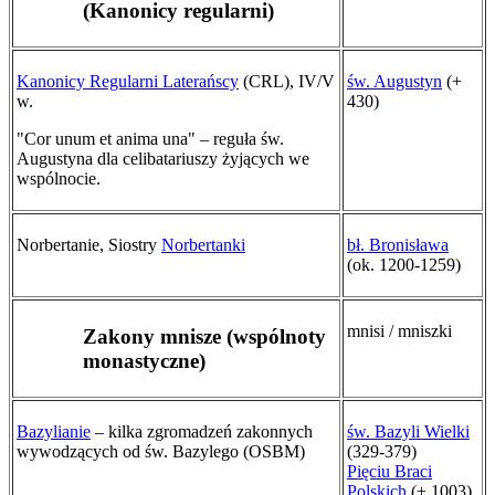
(Kanonicy regularni)
Kanonicy Regularni Laterańscy
(CRL), IV/V
św. Augustyn
(+
w.
430)
"Cor unum et anima una" – reguła św.
Augustyna dla celibatariuszy żyjących we
wspólnocie.
Norbertanie, Siostry
Norbertanki
bł. Bronisława
(ok. 1200-1259)
mnisi / mniszki
Zakony mnisze (wspólnoty
monastyczne)
Bazylianie
– kilka zgromadzeń zakonnych
św. Bazyli Wielki
wywodzących od św. Bazylego (OSBM)
(329-379)
Pięciu Braci
Polskich
(+ 1003)