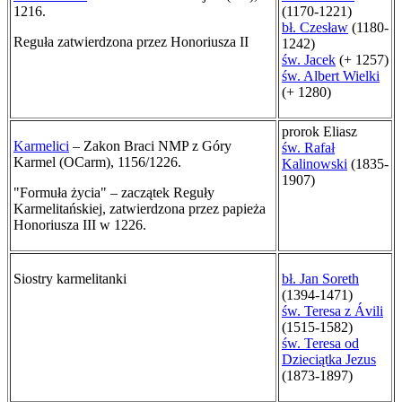
1216.
(1170-1221)
bł. Czesław
(1180-
Reguła zatwierdzona przez Honoriusza II
1242)
św. Jacek
(+ 1257)
św. Albert Wielki
(+ 1280)
prorok Eliasz
Karmelici
– Zakon Braci NMP z Góry
św. Rafał
Karmel (OCarm), 1156/1226.
Kalinowski
(1835-
1907)
"Formuła życia" – zaczątek Reguły
Karmelitańskiej, zatwierdzona przez papieża
Honoriusza III w 1226.
Siostry karmelitanki
bł. Jan Soreth
(1394-1471)
św. Teresa z Ávili
(1515-1582)
św. Teresa od
Dzieciątka Jezus
(1873-1897)