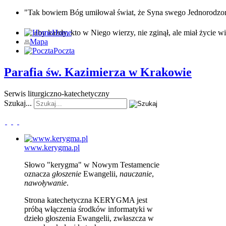
"Tak bowiem Bóg umiłował świat, że Syna swego Jednorodz
… aby każdy, kto w Niego wierzy, nie zginął, ale miał życie wi
Home
Mapa
Poczta
Parafia św. Kazimierza w Krakowie
Serwis liturgiczno-katechetyczny
Szukaj...
www.kerygma.pl
Słowo "kerygma" w Nowym Testamencie
oznacza
głoszenie
Ewangelii,
nauczanie
,
nawoływanie
.
Strona katechetyczna KERYGMA jest
próbą włączenia środków informatyki w
dzieło głoszenia Ewangelii, zwłaszcza w