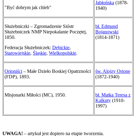
Jabłońska
(1878-
"Być dobrym jak chleb"
1940)
Służebniczki – Zgromadzenie Sióstr
bł. Edmund
Służebniczek NMP Niepokalanie Poczętej,
Bojanowski
1850.
(1814-1871)
Federacja Służebniczek:
Dębickie
,
Starowiejskie
,
Śląskie
,
Wielkopolskie
.
Orioniści
– Małe Dzieło Boskiej Opatrzności
św. Alojzy Orione
(FDP), 1893.
(1872-1940)
Misjonarki Miłości (MC), 1950.
bł. Matka Teresa z
Kalkuty
(1910-
1997)
UWAGA!
– artykuł jest dopiero na etapie tworzenia.