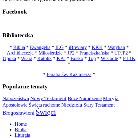
Facebook
Biblioteczka
*
Biblia
*
Ewangelia
*
ILG
*
iBreviary
*
KKK
*
Watykan
*
Archidiecezja
*
Miłosierdzie
*
JP2
*
Franciszkańska
*
UPJP2
*
Opoka
*
Wiara
*
Katolik
*
KAI
*
Bosko
*
Top
*
W siodle
*
PTTK
*
*
Parafia św. Kazimierza
*
Popularne tematy
Nowy Testament
Maryja
Nabożeństwa
Boże Narodzenie
Niedziela
Apostołowie
Święta ruchome
Stary Testament
Święci
Błogosławieni
Home
Biblia
Liturgia