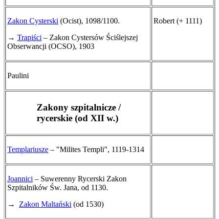
Zakon Cysterski
(Ocist), 1098/1100.
Robert (+ 1111)
→
Trapiści
– Zakon Cystersów Ściślejszej
Obserwancji (OCSO), 1903
Paulini
Zakony szpitalnicze /
rycerskie (od XII w.)
Templariusze
– "Milites Templi", 1119-1314
Joannici
– Suwerenny Rycerski Zakon
Szpitalników Św. Jana, od 1130.
→
Zakon Maltański
(od 1530)