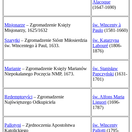
Alacoque
(1647-1690)
Misjonarze
– Zgromadzenie Księży
św. Wincenty à
Misjonarzy, 1625/1632
Paulo
(1581-1660)
Szarytki
– Zgromadzenie Sióstr Miłosierdzia
św. Katarzyna
św. Wincentego à Paul, 1633.
Labouré
(1806-
1876)
Marianie
– Zgromadzenie Księży Marianów
św. Stanisław
Niepokalanego Poczęcia NMP, 1673.
Papczyński
(1631-
1701)
Redemptoryści
– Zgromadzenie
św. Alfons Maria
Najświętszego Odkupiciela
Liguori
(1696-
1787)
Pallotyni
– Zjednoczenia Apostolstwa
św. Wincenty
Katolickiego
Pallotti
(1795-