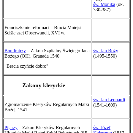
św. Monika
(ok.
330-387)
Franciszkanie reformaci – Bracia Mniejsi
Ściślejszej Obserwancji, XVI w.
Bonifratrzy
– Zakon Szpitalny Świętego Jana
św. Jan Boży
Bożego (OH), Granada 1540.
(1495-1550)
"Bracia czyńcie dobro"
Zakony kleryckie
św. Jan Leonardi
Zgromadzenie Kleryków Regularnych Matki
(1541-1609)
Bożej, 1541.
Pijarzy
– Zakon Kleryków Regularnych
św. Józef
Ubogich Matki Bożej Szkół Pobożnych (SP,
Kalasanty
(1557-