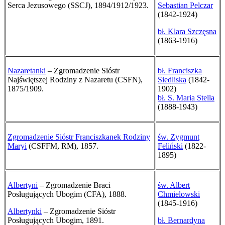
Serca Jezusowego (SSCJ), 1894/1912/1923.
Sebastian Pelczar
(1842-1924)
bł. Klara Szczęsna
(1863-1916)
Nazaretanki
– Zgromadzenie Sióstr
bł. Franciszka
Najświętszej Rodziny z Nazaretu (CSFN),
Siedliska
(1842-
1875/1909.
1902)
bł. S. Maria Stella
(1888-1943)
Zgromadzenie Sióstr
Franciszkanek Rodziny
św. Zygmunt
Maryi
(CSFFM, RM), 1857.
Feliński
(1822-
1895)
Albertyni
– Zgromadzenie Braci
św. Albert
Posługujących Ubogim (CFA), 1888.
Chmielowski
(1845-1916)
Albertynki
– Zgromadzenie Sióstr
Posługujących Ubogim, 1891.
bł. Bernardyna