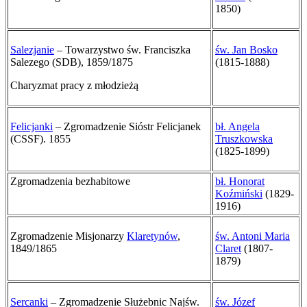
1850)
Salezjanie
– Towarzystwo św. Franciszka
św. Jan Bosko
Salezego (SDB), 1859/1875
(1815-1888)
Charyzmat pracy z młodzieżą
Felicjanki
– Zgromadzenie Sióstr Felicjanek
bł. Angela
(CSSF). 1855
Truszkowska
(1825-1899)
Zgromadzenia bezhabitowe
bł. Honorat
Koźmiński
(1829-
1916)
Zgromadzenie Misjonarzy
Klaretynów
,
św. Antoni Maria
1849/1865
Claret
(1807-
1879)
Sercanki
– Zgromadzenie Służebnic Najśw.
św. Józef