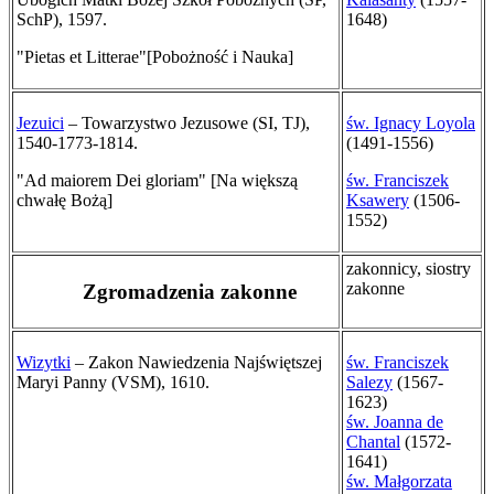
SchP), 1597.
1648)
"Pietas et Litterae"
[Pobożność i Nauka]
Jezuici
– Towarzystwo Jezusowe (SI, TJ),
św. Ignacy Loyola
1540-1773-1814.
(1491-1556)
"Ad maiorem Dei gloriam" [Na większą
św. Franciszek
chwałę Bożą]
Ksawery
(1506-
1552)
zakonnicy, siostry
zakonne
Zgromadzenia zakonne
Wizytki
– Zakon Nawiedzenia Najświętszej
św. Franciszek
Maryi Panny (VSM), 1610.
Salezy
(1567-
1623)
św. Joanna de
Chantal
(1572-
1641)
św. Małgorzata