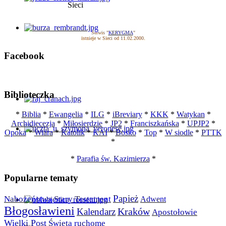
Serwis "
KERYGMA
"
istnieje w Sieci od 11.02.2000.
Facebook
Biblioteczka
*
Biblia
*
Ewangelia
*
ILG
*
iBreviary
*
KKK
*
Watykan
*
Archidiecezja
*
Miłosierdzie
*
JP2
*
Franciszkańska
*
UPJP2
*
Opoka
*
Wiara
*
Katolik
*
KAI
*
Bosko
*
Top
*
W siodle
*
PTTK
*
*
Parafia św. Kazimierza
*
Popularne tematy
Papież
Nabożeństwa
Stary Testament
Adwent
Błogosławieni
Kraków
Kalendarz
Apostołowie
Wielki Post
Święta ruchome