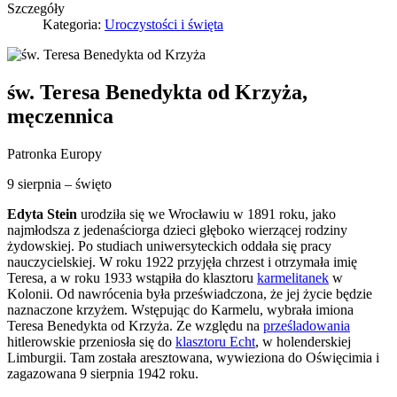
Szczegóły
Kategoria:
Uroczystości i święta
św. Teresa Benedykta od Krzyża,
męczennica
Patronka Europy
9 sierpnia – święto
Edyta Stein
urodziła się we Wrocławiu w 1891 roku, jako
najmłodsza z jedenaściorga dzieci głęboko wierzącej rodziny
żydowskiej. Po studiach uniwersyteckich oddała się pracy
nauczycielskiej. W roku 1922 przyjęła chrzest i otrzymała imię
Teresa, a w roku 1933 wstąpiła do klasztoru
karmelitanek
w
Kolonii. Od nawrócenia była przeświadczona, że jej życie będzie
naznaczone krzyżem. Wstępując do Karmelu, wybrała imiona
Teresa Benedykta od Krzyża. Ze względu na
prześladowania
hitlerowskie przeniosła się do
klasztoru Echt
, w holenderskiej
Limburgii. Tam została aresztowana, wywieziona do Oświęcimia i
zagazowana 9 sierpnia 1942 roku.