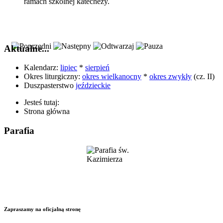
ramach szkolnej katechezy.
Aktualne...
Kalendarz:
lipiec
*
sierpień
Okres liturgiczny:
okres wielkanocny
*
okres zwykły
(cz. II)
Duszpasterstwo
jeździeckie
Jesteś tutaj:
Strona główna
Parafia
Zapraszamy na oficjalną stronę