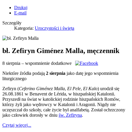
Drukuj
E-mail
Szczegóły
Kategoria:
Uroczystości i święta
bł. Zefiryn Giménez Malla, męczennik
8 sierpnia – wspomnienie dodatkowe
Niektóre źródła podają
2 sierpnia
jako datę jego wspomnienia
liturgicznego
Zefiryn (
Ceferino Giménez Malla
,
El Pele
,
El Kalo
) urodził się
26.08.1861 w Benavent de Lérida, w hiszpańskiej Katalonii.
Przyszedł na świat w katolickiej rodzinie hiszpańskich Romów,
którzy żyli jako wędrowcy w Katalonii i Aragonii. Nigdy nie
uczęszczał do szkoły, całe życie był analfabetą. Został ochrzczony
jako człowiek dorosły w dniu
św. Zefiryna
.
Czytaj więcej...