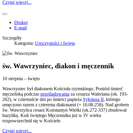
Czytaj więcej...
Drukuj
E-mail
Szczegóły
Kategoria:
Uroczystości i święta
św. Wawrzyniec, diakon i męczennik
10 sierpnia – święto
Wawrzyniec był diakonem Kościoła rzymskiego. Poniósł śmierć
męczeńską podczas
prześladowania
za cesarza Waleriana (ok. 193-
262), w czternaście dni po śmierci papieża
Sykstusa II
, którego
umęczono razem z czterema diakonami (+ 10.08.258). Nad grobem
św. Wawrzyńca cesarz Konstantyn Wielki (ok.272-337) zbudował
bazylikę. Kult świętego Męczennika już w IV wieku
rozpowszechnił się w Kościele.
Czytaj więcej...