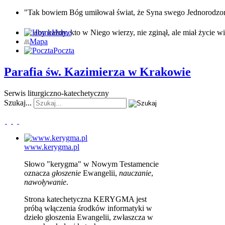
"Tak bowiem Bóg umiłował świat, że Syna swego Jednorodz
… aby każdy, kto w Niego wierzy, nie zginął, ale miał życie wi
Home
Mapa
Poczta
Parafia św. Kazimierza w Krakowie
Serwis liturgiczno-katechetyczny
Szukaj...
www.kerygma.pl
Słowo "kerygma" w Nowym Testamencie
oznacza
głoszenie
Ewangelii,
nauczanie
,
nawoływanie
.
Strona katechetyczna KERYGMA jest
próbą włączenia środków informatyki w
dzieło głoszenia Ewangelii, zwłaszcza w