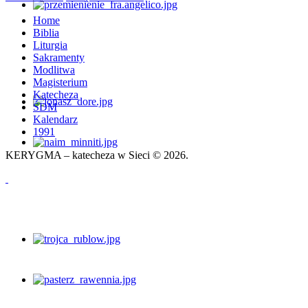
Home
Biblia
Liturgia
Sakramenty
Modlitwa
Magisterium
Katecheza
ŚDM
Kalendarz
1991
KERYGMA – katecheza w Sieci © 2026.