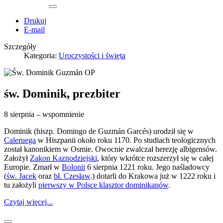
Drukuj
E-mail
Szczegóły
Kategoria:
Uroczystości i święta
św. Dominik, prezbiter
8 sierpnia – wspomnienie
Dominik (hiszp. Domingo de Guzmán Garcés) urodził się w
Caleruega
w Hiszpanii około roku 1170. Po studiach teologicznych
został kanonikiem w Osmie. Owocnie zwalczał herezję albigensów.
Założył
Zakon Kaznodziejski
, który wkrótce rozszerzył się w całej
Europie. Zmarł w
Bolonii
6 sierpnia 1221 roku. Jego naśladowcy
(
św. Jacek
oraz
bł. Czesław
.) dotarli do Krakowa już w 1222 roku i
tu założyli
pierwszy w Polsce klasztor dominikanów
.
Czytaj więcej...