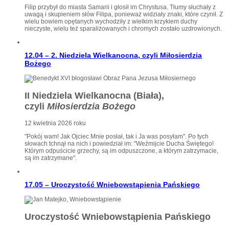
Filip przybył do miasta Samarii i głosił im Chrystusa. Tłumy słuchały z
uwagą i skupieniem słów Filipa, ponieważ widziały znaki, które czynił. Z
wielu bowiem opętanych wychodziły z wielkim krzykiem duchy
nieczyste, wielu też sparaliżowanych i chromych zostało uzdrowionych.
12.04 – 2. Niedziela Wielkanocna, czyli Miłosierdzia
Bożego
II Niedziela Wielkanocna (Biała),
czyli
Miłosierdzia Bożego
12 kwietnia 2026 roku
"Pokój wam! Jak Ojciec Mnie posłał, tak i Ja was posyłam". Po tych
słowach tchnął na nich i powiedział im: "Weźmijcie Ducha Świętego!
Którym odpuścicie grzechy, są im odpuszczone, a którym zatrzymacie,
są im zatrzymane".
17.05 – Uroczystość Wniebowstąpienia Pańskiego
Uroczystość Wniebowstąpienia Pańskiego