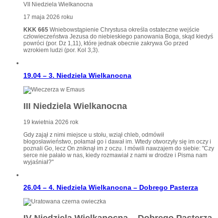
VII Niedziela Wielkanocna
17 maja 2026 roku
KKK 665
Wniebowstąpienie Chrystusa określa ostateczne wejście
człowieczeństwa Jezusa do niebieskiego panowania Boga, skąd kiedyś
powróci (por. Dz 1,11), które jednak obecnie zakrywa Go przed
wzrokiem ludzi (por. Kol 3,3).
19.04 – 3. Niedziela Wielkanocna
III Niedziela Wielkanocna
19 kwietnia 2026 rok
Gdy zajął z nimi miejsce u stołu, wziął chleb, odmówił
błogosławieństwo, połamał go i dawał im. Wtedy otworzyły się im oczy i
poznali Go, lecz On zniknął im z oczu. I mówili nawzajem do siebie: "Czy
serce nie pałało w nas, kiedy rozmawiał z nami w drodze i Pisma nam
wyjaśniał?"
26.04 – 4. Niedziela Wielkanocna – Dobrego Pasterza
IV Niedziela Wielkanocna – Dobrego Pasterza