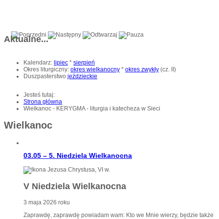
Aktualne...
Kalendarz:
lipiec
*
sierpień
Okres liturgiczny:
okres wielkanocny
*
okres zwykły
(cz. II)
Duszpasterstwo
jeździeckie
Jesteś tutaj:
Strona główna
Wielkanoc - KERYGMA - liturgia i katecheza w Sieci
Wielkanoc
03.05 – 5. Niedziela Wielkanocna
V Niedziela Wielkanocna
3 maja 2026 roku
Zaprawdę, zaprawdę powiadam wam: Kto we Mnie wierzy, będzie także