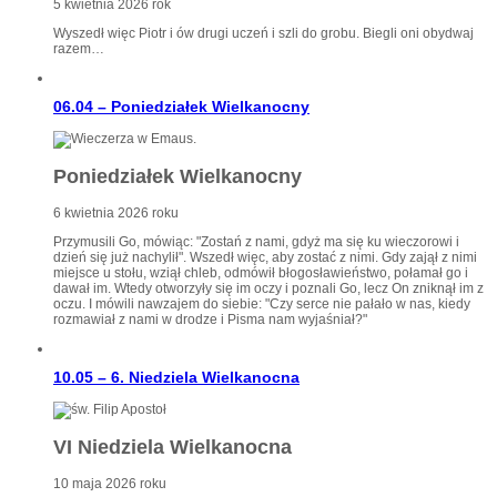
5 kwietnia 2026 rok
Wyszedł więc Piotr i ów drugi uczeń i szli do grobu. Biegli oni obydwaj
razem…
06.04 – Poniedziałek Wielkanocny
Poniedziałek Wielkanocny
6 kwietnia 2026 roku
Przymusili Go, mówiąc: "Zostań z nami, gdyż ma się ku wieczorowi i
dzień się już nachylił". Wszedł więc, aby zostać z nimi. Gdy zajął z nimi
miejsce u stołu, wziął chleb, odmówił błogosławieństwo, połamał go i
dawał im. Wtedy otworzyły się im oczy i poznali Go, lecz On zniknął im z
oczu. I mówili nawzajem do siebie: "Czy serce nie pałało w nas, kiedy
rozmawiał z nami w drodze i Pisma nam wyjaśniał?"
10.05 – 6. Niedziela Wielkanocna
VI Niedziela Wielkanocna
10 maja 2026 roku