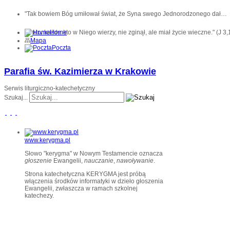
"Tak bowiem Bóg umiłował świat, że Syna swego Jednorodzonego dał…
… aby każdy, kto w Niego wierzy, nie zginął, ale miał życie wieczne." (J 3,
Home
Mapa
Poczta
Parafia św. Kazimierza w Krakowie
Serwis liturgiczno-katechetyczny
Szukaj...
www.kerygma.pl
Słowo "kerygma" w Nowym Testamencie oznacza
głoszenie
Ewangelii,
nauczanie
,
nawoływanie
.
Strona katechetyczna KERYGMA jest próbą
włączenia środków informatyki w dzieło głoszenia
Ewangelii, zwłaszcza w ramach szkolnej
katechezy.