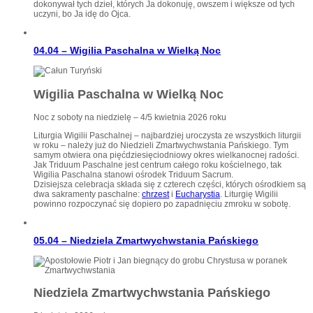
dokonywał tych dzieł, których Ja dokonuję, owszem i większe od tych
uczyni, bo Ja idę do Ojca.
04.04 – Wigilia Paschalna w Wielką Noc
Wigilia Paschalna w Wielką Noc
Noc z soboty na niedzielę – 4/5 kwietnia 2026 roku
Liturgia Wigilii Paschalnej – najbardziej uroczysta ze wszystkich liturgii
w roku – należy już do Niedzieli Zmartwychwstania Pańskiego. Tym
samym otwiera ona pięćdziesięciodniowy okres wielkanocnej radości.
Jak Triduum Paschalne jest centrum całego roku kościelnego, tak
Wigilia Paschalna stanowi ośrodek Triduum Sacrum.
Dzisiejsza celebracja składa się z czterech części, których ośrodkiem są
dwa sakramenty paschalne:
chrzest
i
Eucharystia
. Liturgię Wigilii
powinno rozpoczynać się dopiero po zapadnięciu zmroku w sobotę.
05.04 – Niedziela Zmartwychwstania Pańskiego
Niedziela Zmartwychwstania Pańskiego