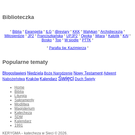
Biblioteczka
*
Biblia
*
Ewangelia
*
ILG
*
iBreviary
*
KKK
*
Watykan
*
Archidiecezja
*
Miłosierdzie
*
JP2
*
Franciszkańska
*
UPJP2
*
Opoka
*
Wiara
*
Katolik
*
KAI
*
Bosko
*
Top
*
W siodle
*
PTTK
*
*
Parafia św. Kazimierza
*
Popularne tematy
Błogosławieni
Niedziela
Nowy Testament
Boże Narodzenie
Adwent
Święci
Kraków
Nabożeństwa
Kalendarz
Duch Święty
Home
Biblia
Liturgia
Sakramenty
Modlitwa
Magisterium
Katecheza
ŚDM
Kalendarz
1991
KERYGMA – katecheza w Sieci © 2026.