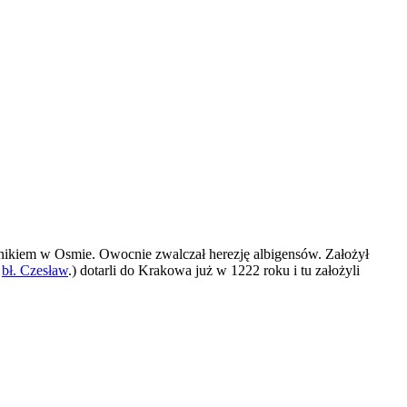
onikiem w Osmie. Owocnie zwalczał herezję albigensów. Założył
z
bł. Czesław
.) dotarli do Krakowa już w 1222 roku i tu założyli