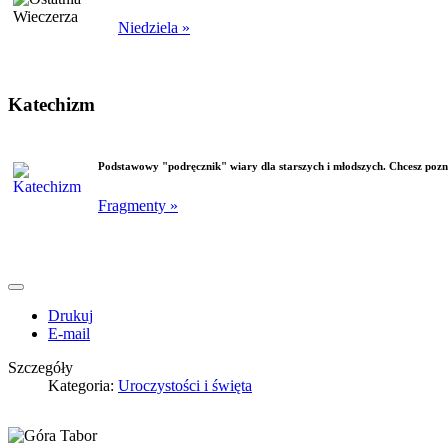
Niedziela »
Katechizm
Podstawowy "podręcznik" wiary dla starszych i młodszych. Chcesz pozna
Fragmenty »
Drukuj
E-mail
Szczegóły
Kategoria:
Uroczystości i święta