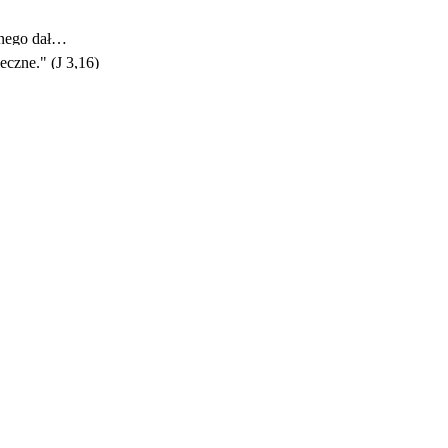
onego dał…
eczne." (J 3,16)