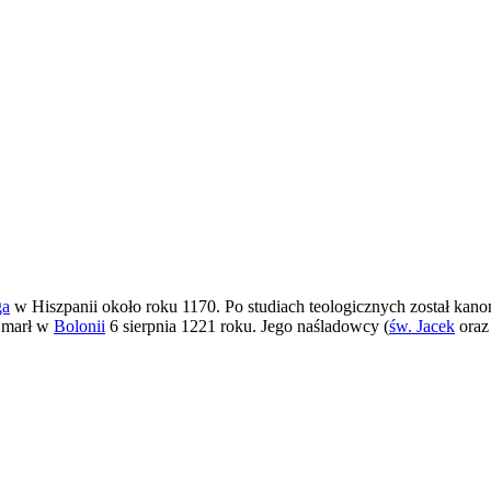
ga
w Hiszpanii około roku 1170. Po studiach teologicznych został kan
 Zmarł w
Bolonii
6 sierpnia 1221 roku. Jego naśladowcy (
św. Jacek
ora