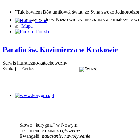
"Tak bowiem Bóg umiłował świat, że Syna swego Jednorodz
… aby każdy, kto w Niego wierzy, nie zginął, ale miał życie wi
Home
Mapa
Poczta
Parafia św. Kazimierza w Krakowie
Serwis liturgiczno-katechetyczny
Szukaj...
www.kerygma.pl
Słowo "kerygma" w Nowym
Testamencie oznacza
głoszenie
Ewangelii,
nauczanie
,
nawoływanie
.