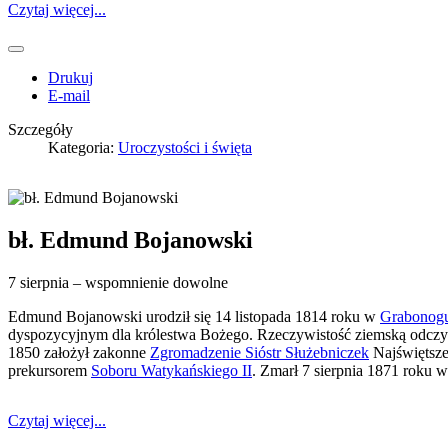
Czytaj więcej...
Drukuj
E-mail
Szczegóły
Kategoria:
Uroczystości i święta
bł. Edmund Bojanowski
7 sierpnia – wspomnienie dowolne
Edmund Bojanowski urodził się 14 listopada 1814 roku w
Grabonog
dyspozycyjnym dla królestwa Bożego. Rzeczywistość ziemską odczyt
1850 założył zakonne
Zgromadzenie Sióstr Służebniczek
Najświętsze
prekursorem
Soboru Watykańskiego II
. Zmarł 7 sierpnia 1871 roku 
Czytaj więcej...