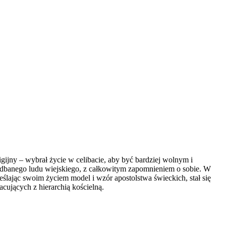
ligijny – wybrał życie w celibacie, aby być bardziej wolnym i
edbanego ludu wiejskiego, z całkowitym zapomnieniem o sobie. W
ślając swoim życiem model i wzór apostolstwa świeckich, stał się
acujących z hierarchią kościelną.