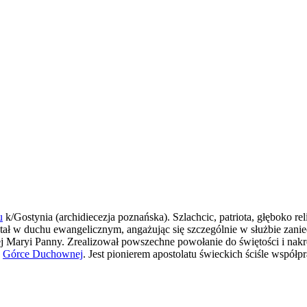
u
k/Gostynia (archidiecezja poznańska). Szlachcic, patriota, głęboko re
ał w duchu ewangelicznym, angażując się szczególnie w służbie zani
j Maryi Panny. Zrealizował powszechne powołanie do świętości i nakre
w
Górce Duchownej
. Jest pionierem apostolatu świeckich ściśle współpr