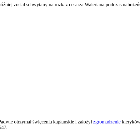
óźniej został schwytany na rozkaz cesarza Waleriana podczas naboże
Padwie otrzymał święcenia kapłańskie i założył
zgromadzenie
kleryków 
547.