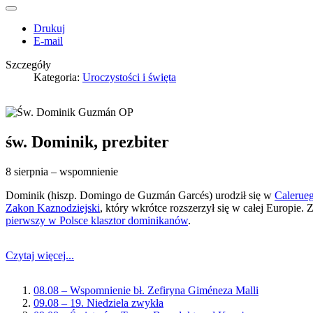
Drukuj
E-mail
Szczegóły
Kategoria:
Uroczystości i święta
św. Dominik, prezbiter
8 sierpnia – wspomnienie
Dominik (hiszp. Domingo de Guzmán Garcés) urodził się w
Calerue
Zakon Kaznodziejski
, który wkrótce rozszerzył się w całej Europie.
pierwszy w Polsce klasztor dominikanów
.
Czytaj więcej...
08.08 – Wspomnienie bł. Zefiryna Giméneza Malli
09.08 – 19. Niedziela zwykła