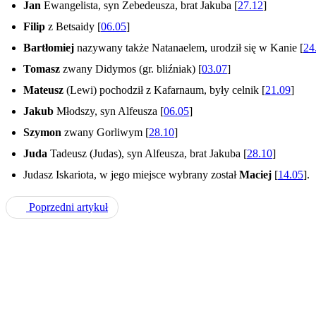
Jan
Ewangelista, syn Zebedeusza, brat Jakuba [
27.12
]
Filip
z Betsaidy [
06.05
]
Bartłomiej
nazywany także Natanaelem, urodził się w Kanie [
24
Tomasz
zwany Didymos (gr. bliźniak) [
03.07
]
Mateusz
(Lewi) pochodził z Kafarnaum, były celnik [
21.09
]
Jakub
Młodszy, syn Alfeusza [
06.05
]
Szymon
zwany Gorliwym [
28.10
]
Juda
Tadeusz (Judas), syn Alfeusza, brat Jakuba [
28.10
]
Judasz Iskariota, w jego miejsce wybrany został
Maciej
[
14.05
].
Poprzedni artykuł