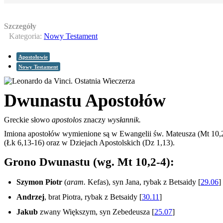
Szczegóły
Kategoria:
Nowy Testament
Apostołowie
Nowy Testament
Dwunastu Apostołów
Greckie słowo
apostolos
znaczy
wysłannik.
Imiona apostołów wymienione są w Ewangelii św. Mateusza (Mt 10,2
(Łk 6,13-16) oraz w Dziejach Apostolskich (Dz 1,13).
Grono Dwunastu (wg. Mt 10,2-4):
Szymon Piotr
(
aram.
Kefas), syn Jana, rybak z Betsaidy [
29.06
]
Andrzej
, brat Piotra, rybak z Betsaidy [
30.11
]
Jakub
zwany Większym, syn Zebedeusza [
25.07
]