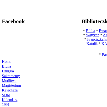
Facebook
Bibliotecz
*
Biblia
*
Ewan
*
Watykan
*
Ar
*
Franciszkańs
Katolik
*
KA
*
Par
Home
Biblia
Liturgia
Sakramenty
Modlitwa
Magisterium
Katecheza
ŚDM
Kalendarz
1991