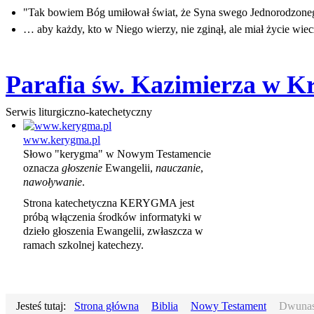
"Tak bowiem Bóg umiłował świat, że Syna swego Jednorodzon
… aby każdy, kto w Niego wierzy, nie zginął, ale miał życie wiec
Parafia św. Kazimierza w K
Serwis liturgiczno-katechetyczny
www.kerygma.pl
Słowo "kerygma" w Nowym Testamencie
oznacza
głoszenie
Ewangelii,
nauczanie
,
nawoływanie
.
Strona katechetyczna KERYGMA jest
próbą włączenia środków informatyki w
dzieło głoszenia Ewangelii, zwłaszcza w
ramach szkolnej katechezy.
Jesteś tutaj:
Strona główna
Biblia
Nowy Testament
Dwunas