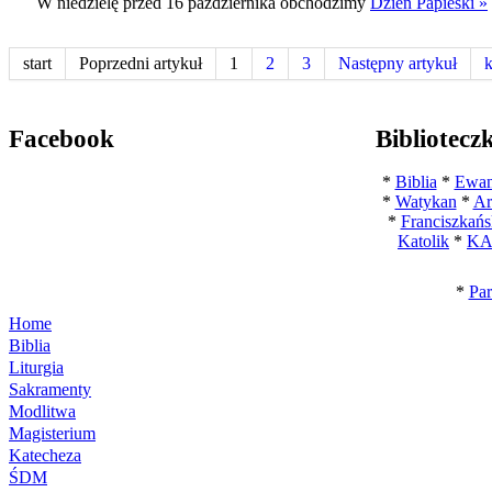
W niedzielę przed 16 października obchodzimy
Dzień Papieski »
start
Poprzedni artykuł
1
2
3
Następny artykuł
k
Facebook
Bibliotecz
*
Biblia
*
Ewan
*
Watykan
*
Ar
*
Franciszkańs
Katolik
*
KA
*
Par
Home
Biblia
Liturgia
Sakramenty
Modlitwa
Magisterium
Katecheza
ŚDM