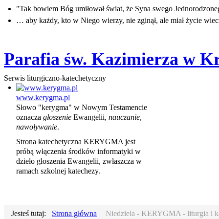
"Tak bowiem Bóg umiłował świat, że Syna swego Jednorodzon
… aby każdy, kto w Niego wierzy, nie zginął, ale miał życie wiec
Parafia św. Kazimierza w K
Serwis liturgiczno-katechetyczny
www.kerygma.pl
Słowo "kerygma" w Nowym Testamencie
oznacza
głoszenie
Ewangelii,
nauczanie
,
nawoływanie
.
Strona katechetyczna KERYGMA jest
próbą włączenia środków informatyki w
dzieło głoszenia Ewangelii, zwłaszcza w
ramach szkolnej katechezy.
Jesteś tutaj:
Strona główna
Niedziela - KERYGMA - liturgia i k