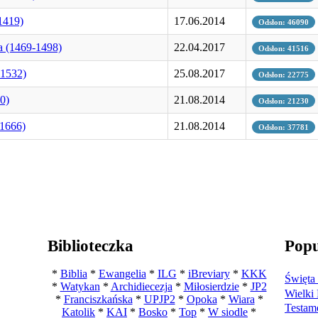
1419)
17.06.2014
Odsłon: 46090
a (1469-1498)
22.04.2017
Odsłon: 41516
-1532)
25.08.2017
Odsłon: 22775
0)
21.08.2014
Odsłon: 21230
-1666)
21.08.2014
Odsłon: 37781
Biblioteczka
Popu
*
Biblia
*
Ewangelia
*
ILG
*
iBreviary
*
KKK
Święta
*
Watykan
*
Archidiecezja
*
Miłosierdzie
*
JP2
Wielki 
*
Franciszkańska
*
UPJP2
*
Opoka
*
Wiara
*
Testam
Katolik
*
KAI
*
Bosko
*
Top
*
W siodle
*