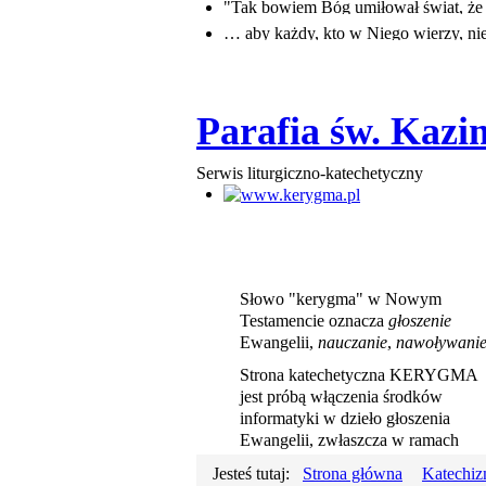
"Tak bowiem Bóg umiłował świat, ż
… aby każdy, kto w Niego wierzy, nie 
Parafia św. Kaz
Serwis liturgiczno-katechetyczny
www.kerygma.
Słowo "kerygma" w Nowym
Testamencie oznacza
głoszenie
Ewangelii,
nauczanie
,
nawoływani
Strona katechetyczna KERYGMA
jest próbą włączenia środków
informatyki w dzieło głoszenia
Ewangelii, zwłaszcza w ramach
szkolnej katechezy.
Jesteś tutaj:
Strona główna
Katechi