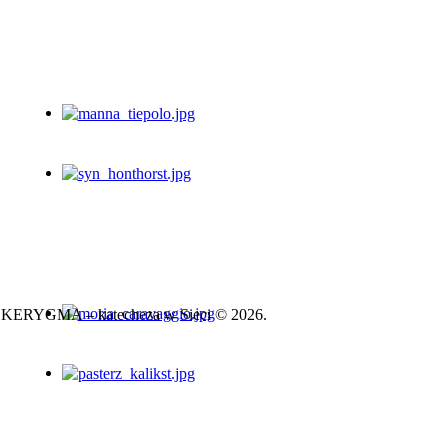
KERYGMA – katecheza w Sieci © 2026.