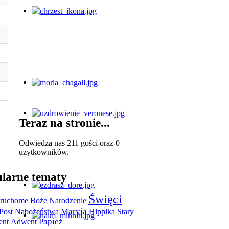
Teraz na stronie...
Odwiedza nas 211 gości oraz 0
użytkowników.
larne tematy
Święci
 ruchome
Boże Narodzenie
Post
Maryja
Hippika
Nabożeństwa
Stary
Papież
ent
Adwent