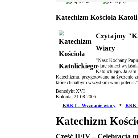
Katechizm Kościoła Katoli
Czytajmy "Ka
Wiary
"Nasz Kochany Papież
wiarę stuleci wyjaśn
Katolickiego. Ja sa
Katechizmu, przygotowane na życzenie zm
które chciałbym wszystkim wam polecić."
Benedykt XVI
Kolonia, 21.08.2005
KKK I
–
Wyznanie wiary
*
KKK 
Katechizm Kościo
Część II/IV – Celebracja 