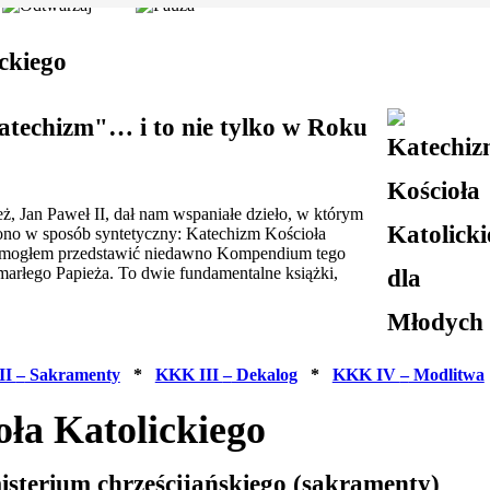
ckiego
techizm"… i to nie tylko w Roku
, Jan Paweł II, dał nam wspaniałe dzieło, w którym
iono w sposób syntetyczny: Katechizm Kościoła
m mogłem przedstawić niedawno Kompendium tego
arłego Papieża. To dwie fundamentalne książki,
II
–
Sakramenty
*
KKK III
–
Dekalog
*
KKK IV
–
Modlitwa
ła Katolickiego
misterium chrześcijańskiego (sakramenty)