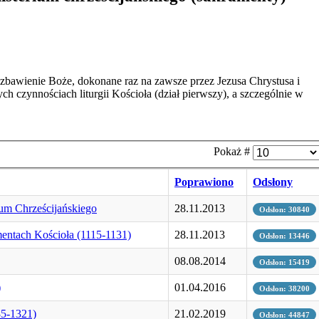
zbawienie Boże, dokonane raz na zawsze przez Jezusa Chrystusa i
h czynnościach liturgii Kościoła (dział pierwszy), a szczególnie w
Pokaż #
Poprawiono
Odsłony
ium Chrześcijańskiego
28.11.2013
Odsłon: 30840
entach Kościoła (1115-1131)
28.11.2013
Odsłon: 13446
08.08.2014
Odsłon: 15419
)
01.04.2016
Odsłon: 38200
85-1321)
21.02.2019
Odsłon: 44847