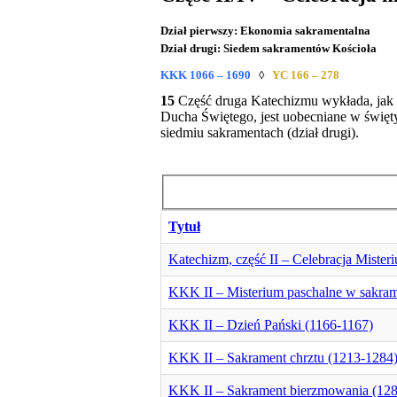
Dział pierwszy: Ekonomia sakramentalna
Dział drugi: Siedem sakramentów Kościoła
KKK 1066 – 1690
◊
YC 166 – 278
15
Część druga Katechizmu wykłada, jak 
Ducha Świętego, jest uobecniane w świętyc
siedmiu sakramentach (dział drugi).
Tytuł
Katechizm, część II – Celebracja Mister
KKK II – Misterium paschalne w sakram
KKK II – Dzień Pański (1166-1167)
KKK II – Sakrament chrztu (1213-1284
KKK II – Sakrament bierzmowania (12