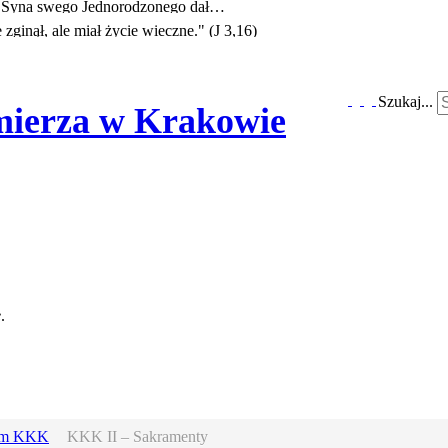
e Syna swego Jednorodzonego dał…
zginął, ale miał życie wieczne." (J 3,16)
Szukaj...
imierza w Krakowie
pl
e
.
zm KKK
KKK II – Sakramenty