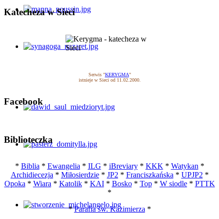
Katecheza w Sieci
Serwis "
KERYGMA
"
istnieje w Sieci od 11.02.2000.
Facebook
Biblioteczka
*
Biblia
*
Ewangelia
*
ILG
*
iBreviary
*
KKK
*
Watykan
*
Archidiecezja
*
Miłosierdzie
*
JP2
*
Franciszkańska
*
UPJP2
*
Opoka
*
Wiara
*
Katolik
*
KAI
*
Bosko
*
Top
*
W siodle
*
PTTK
*
*
Parafia św. Kazimierza
*