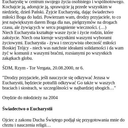
Eucharystię w centrum swojego życia osobistego i wspólnotowego.
Kochajcie ją, adorujcie ją, sprawujcie ją przede wszystkim w
niedzielę, dzień Pański. Żyjcie Eucharystią, dając świadectwo
miłości Boga do ludzi. Powierzam wam, drodzy przyjaciele, to co
jest największym darem Boga dla nas, pielgrzymów na drogach
czasu, ale żywiących w sercu pragnienie wieczności. (…)
Niech Eucharystia kształtuje wasze życie i życie rodzin, które
założycie. Niech ona kieruje wszystkimi waszymi wyborami
życiowymi. Eucharystia - żywa i rzeczywista obecność miłości
Boskiej Trójcy - niech was natchnie ideałami solidarności i da wam
żyć w komunii z waszymi braćmi, rozsianymi po wszystkich
zakątkach globu.
ŚDM, Rzym - Tor Vergata, 20.08.2000, nr 6.
"Drodzy przyjaciele, jeśli nauczycie się odkrywać Jezusa w
Eucharystii, będziecie potrafili odkrywać Go także w waszych
braciach i siostrach, w szczególności w najbardziej ubogich…"
Orędzie do młodzieży na 2004
Świadectwo o Eucharystii
Ojciec z zakonu Ducha Świętego podjął się przygotowania mnie do
chrztu i nauczenia religii…