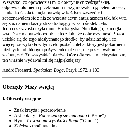
Wszystko, co opowiedział mi o doktrynie chrześcijańskiej,
odpowiadało memu przekonaniu i przyjmowałem ją pełen radości;
nauka Kościoła tchnęła prawdą w każdym szczególe i
zapoznawałem się z nią ze wzrastającym entuzjazmem tak, jak wita
się z uznaniem każdy strzał trafiający w sam środek celu.
Jedna rzecz zaskoczyła mnie: Eucharystia. Nie dlatego, iż mogła
wydać się nieprawdopodobna; lecz fakt, że dobroczynność Boska
uciekła się do tego niesłychanego środka, by udzielać się, i co
więcej, że wybrała w tym celu postać chleba, który jest pokarmem
biednych i ulubionym pożywieniem dzieci, nie przestawał mnie
zachwycać. Ze wszystkich darów, które ofiarował mi chrystianizm,
ten właśnie wydawał mi się najpiękniejszy.
André Frossard,
Spotkałem Boga
, Paryż 1972, s.133.
Obrzędy Mszy świętej
I. Obrzędy wstępne
Znak krzyża i pozdrowienie
Akt pokuty -
Panie zmiłuj się nad nami
("Kyrie")
Hymn
Chwała na wysokości Bogu
("Gloria")
Kolekta
- modlitwa dnia