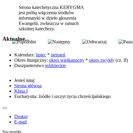
Strona katechetyczna KERYGMA
jest próbą włączenia środków
informatyki w dzieło głoszenia
Ewangelii, zwłaszcza w ramach
szkolnej katechezy.
Aktualne...
Kalendarz:
lipiec
*
sierpień
Okres liturgiczny:
okres wielkanocny
*
okres zwykły
(cz. II)
Duszpasterstwo
jeździeckie
Jesteś tutaj:
Strona główna
Klasa I
Eucharystia: źródło i szczyt życia chrześcijańskiego
Drukuj
E-mail
Szczegóły