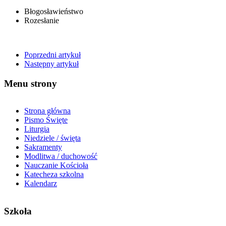
Błogosławieństwo
Rozesłanie
Poprzedni artykuł
Następny artykuł
Menu strony
Strona główna
Pismo Święte
Liturgia
Niedziele / święta
Sakramenty
Modlitwa / duchowość
Nauczanie Kościoła
Katecheza szkolna
Kalendarz
Szkoła