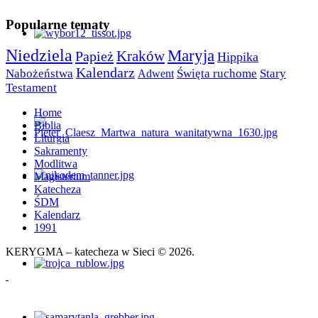
Popularne tematy
Niedziela
Maryja
Papież
Kraków
Hippika
Kalendarz
Nabożeństwa
Święta ruchome
Stary
Adwent
Testament
Home
Biblia
Liturgia
Sakramenty
Modlitwa
Magisterium
Katecheza
ŚDM
Kalendarz
1991
KERYGMA – katecheza w Sieci © 2026.