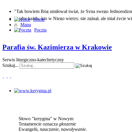
"Tak bowiem Bóg umiłował świat, że Syna swego Jednorodz
… aby każdy, kto w Niego wierzy, nie zginął, ale miał życie wi
Home
Mapa
Poczta
Parafia św. Kazimierza w Krakowie
Serwis liturgiczno-katechetyczny
Szukaj...
www.kerygma.pl
Słowo "kerygma" w Nowym
Testamencie oznacza
głoszenie
Ewangelii,
nauczanie
,
nawoływanie
.