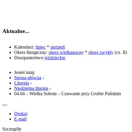
informatyki w dzieło głoszenia
Ewangelii, zwłaszcza w ramach
szkolnej katechezy.
Aktualne...
Kalendarz:
lipiec
*
sierpień
Okres liturgiczny:
okres wielkanocny
*
okres zwykły
(cz. II)
Duszpasterstwo
jeździeckie
Jesteś tutaj:
Strona główna
Liturgia
Niedzielna liturgia
04.04 – Wielka Sobota – Czuwanie przy Grobie Pańskim
Drukuj
E-mail
Szczegóły