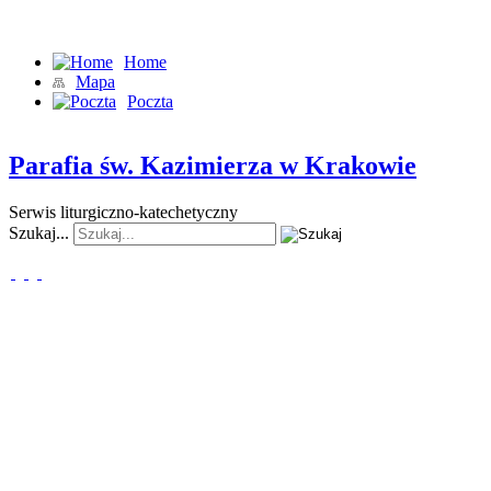
"Tak bowiem Bóg umiłował świat, że Syna swego Jednorodzonego
… aby każdy, kto w Niego wierzy, nie zginął, ale miał życie wieczne
Home
Mapa
Poczta
Parafia św. Kazimierza w Krakowie
Serwis liturgiczno-katechetyczny
Szukaj...
www.kerygma.pl
Słowo "kerygma" w Nowym
Testamencie oznacza
głoszenie
Ewangelii,
nauczanie
,
nawoływanie
.
Strona katechetyczna KERYGMA
jest próbą włączenia środków