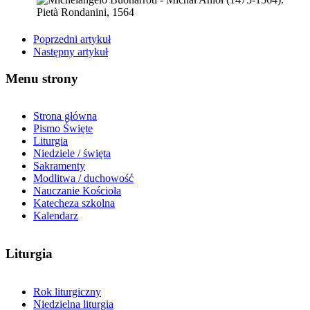
Poprzedni artykuł
Następny artykuł
Menu strony
Strona główna
Pismo Święte
Liturgia
Niedziele / święta
Sakramenty
Modlitwa / duchowość
Nauczanie Kościoła
Katecheza szkolna
Kalendarz
Liturgia
Rok liturgiczny
Niedzielna liturgia