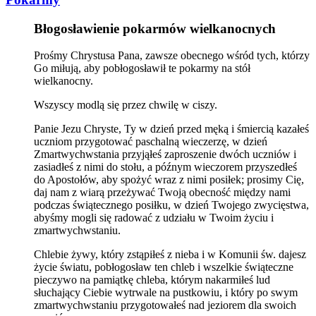
Błogosławienie pokarmów wielkanocnych
Prośmy Chrystusa Pana, zawsze obecnego wśród tych, którzy
Go miłują, aby pobłogosławił te pokarmy na stół
wielkanocny.
Wszyscy modlą się przez chwilę w ciszy.
Panie Jezu Chryste, Ty w dzień przed męką i śmiercią kazałeś
uczniom przygotować paschalną wieczerzę, w dzień
Zmartwychwstania przyjąłeś zaproszenie dwóch uczniów i
zasiadłeś z nimi do stołu, a późnym wieczorem przyszedłeś
do Apostołów, aby spożyć wraz z nimi posiłek; prosimy Cię,
daj nam z wiarą przeżywać Twoją obecność między nami
podczas świątecznego posiłku, w dzień Twojego zwycięstwa,
abyśmy mogli się radować z udziału w Twoim życiu i
zmartwychwstaniu.
Chlebie żywy, który zstąpiłeś z nieba i w Komunii św. dajesz
życie światu, pobłogosław ten chleb i wszelkie świąteczne
pieczywo na pamiątkę chleba, którym nakarmiłeś lud
słuchający Ciebie wytrwale na pustkowiu, i który po swym
zmartwychwstaniu przygotowałeś nad jeziorem dla swoich