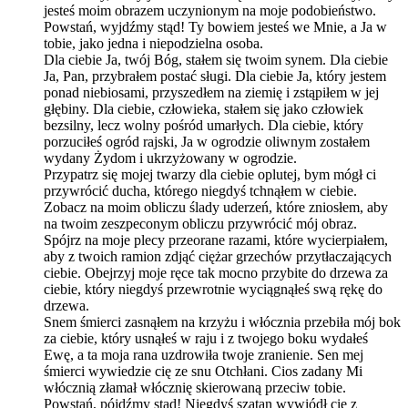
jesteś moim obrazem uczynionym na moje podobieństwo.
Powstań, wyjdźmy stąd! Ty bowiem jesteś we Mnie, a Ja w
tobie, jako jedna i niepodzielna osoba.
Dla ciebie Ja, twój Bóg, stałem się twoim synem. Dla ciebie
Ja, Pan, przybrałem postać sługi. Dla ciebie Ja, który jestem
ponad niebiosami, przyszedłem na ziemię i zstąpiłem w jej
głębiny. Dla ciebie, człowieka, stałem się jako człowiek
bezsilny, lecz wolny pośród umarłych. Dla ciebie, który
porzuciłeś ogród rajski, Ja w ogrodzie oliwnym zostałem
wydany Żydom i ukrzyżowany w ogrodzie.
Przypatrz się mojej twarzy dla ciebie oplutej, bym mógł ci
przywrócić ducha, którego niegdyś tchnąłem w ciebie.
Zobacz na moim obliczu ślady uderzeń, które zniosłem, aby
na twoim zeszpeconym obliczu przywrócić mój obraz.
Spójrz na moje plecy przeorane razami, które wycierpiałem,
aby z twoich ramion zdjąć ciężar grzechów przytłaczających
ciebie. Obejrzyj moje ręce tak mocno przybite do drzewa za
ciebie, który niegdyś przewrotnie wyciągnąłeś swą rękę do
drzewa.
Snem śmierci zasnąłem na krzyżu i włócznia przebiła mój bok
za ciebie, który usnąłeś w raju i z twojego boku wydałeś
Ewę, a ta moja rana uzdrowiła twoje zranienie. Sen mej
śmierci wywiedzie cię ze snu Otchłani. Cios zadany Mi
włócznią złamał włócznię skierowaną przeciw tobie.
Powstań, pójdźmy stąd! Niegdyś szatan wywiódł cię z