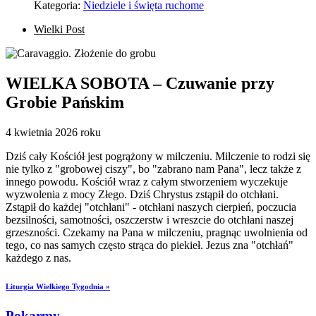
Kategoria:
Niedziele i święta ruchome
Wielki Post
WIELKA SOBOTA – Czuwanie przy
Grobie Pańskim
4 kwietnia 2026 roku
Dziś cały Kościół jest pogrążony w milczeniu. Milczenie to rodzi się
nie tylko z "grobowej ciszy", bo "zabrano nam Pana", lecz także z
innego powodu. Kościół wraz z całym stworzeniem wyczekuje
wyzwolenia z mocy Złego. Dziś Chrystus zstąpił do otchłani.
Zstąpił do każdej "otchłani" - otchłani naszych cierpień, poczucia
bezsilności, samotności, oszczerstw i wreszcie do otchłani naszej
grzeszności. Czekamy na Pana w milczeniu, pragnąc uwolnienia od
tego, co nas samych często strąca do piekieł. Jezus zna "otchłań"
każdego z nas.
Liturgia Wielkiego Tygodnia »
Pokarmy