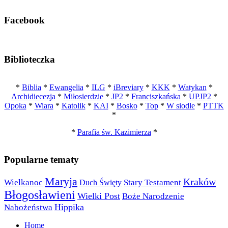
Facebook
Biblioteczka
*
Biblia
*
Ewangelia
*
ILG
*
iBreviary
*
KKK
*
Watykan
*
Archidiecezja
*
Miłosierdzie
*
JP2
*
Franciszkańska
*
UPJP2
*
Opoka
*
Wiara
*
Katolik
*
KAI
*
Bosko
*
Top
*
W siodle
*
PTTK
*
*
Parafia św. Kazimierza
*
Popularne tematy
Maryja
Kraków
Wielkanoc
Stary Testament
Duch Święty
Błogosławieni
Wielki Post
Boże Narodzenie
Nabożeństwa
Hippika
Home