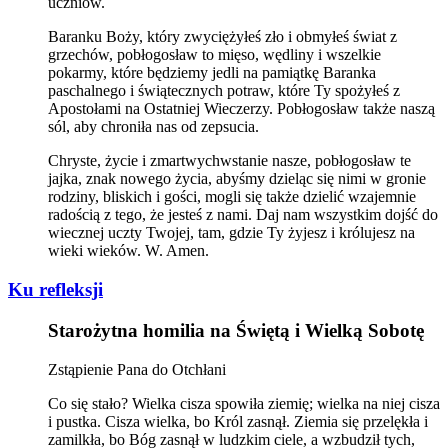
uczniów.
Baranku Boży, który zwyciężyłeś zło i obmyłeś świat z
grzechów, pobłogosław to mięso, wędliny i wszelkie
pokarmy, które będziemy jedli na pamiątkę Baranka
paschalnego i świątecznych potraw, które Ty spożyłeś z
Apostołami na Ostatniej Wieczerzy. Pobłogosław także naszą
sól, aby chroniła nas od zepsucia.
Chryste, życie i zmartwychwstanie nasze, pobłogosław te
jajka, znak nowego życia, abyśmy dzieląc się nimi w gronie
rodziny, bliskich i gości, mogli się także dzielić wzajemnie
radością z tego, że jesteś z nami. Daj nam wszystkim dojść do
wiecznej uczty Twojej, tam, gdzie Ty żyjesz i królujesz na
wieki wieków. W. Amen.
Ku refleksji
Starożytna homilia na Świętą i Wielką Sobotę
Zstąpienie Pana do Otchłani
Co się stało? Wielka cisza spowiła ziemię; wielka na niej cisza
i pustka. Cisza wielka, bo Król zasnął. Ziemia się przelękła i
zamilkła, bo Bóg zasnął w ludzkim ciele, a wzbudził tych,