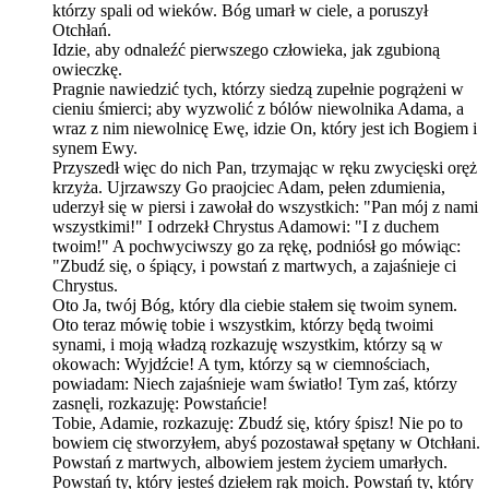
którzy spali od wieków. Bóg umarł w ciele, a poruszył
Otchłań.
Idzie, aby odnaleźć pierwszego człowieka, jak zgubioną
owieczkę.
Pragnie nawiedzić tych, którzy siedzą zupełnie pogrążeni w
cieniu śmierci; aby wyzwolić z bólów niewolnika Adama, a
wraz z nim niewolnicę Ewę, idzie On, który jest ich Bogiem i
synem Ewy.
Przyszedł więc do nich Pan, trzymając w ręku zwycięski oręż
krzyża. Ujrzawszy Go praojciec Adam, pełen zdumienia,
uderzył się w piersi i zawołał do wszystkich: "Pan mój z nami
wszystkimi!" I odrzekł Chrystus Adamowi: "I z duchem
twoim!" A pochwyciwszy go za rękę, podniósł go mówiąc:
"Zbudź się, o śpiący, i powstań z martwych, a zajaśnieje ci
Chrystus.
Oto Ja, twój Bóg, który dla ciebie stałem się twoim synem.
Oto teraz mówię tobie i wszystkim, którzy będą twoimi
synami, i moją władzą rozkazuję wszystkim, którzy są w
okowach: Wyjdźcie! A tym, którzy są w ciemnościach,
powiadam: Niech zajaśnieje wam światło! Tym zaś, którzy
zasnęli, rozkazuję: Powstańcie!
Tobie, Adamie, rozkazuję: Zbudź się, który śpisz! Nie po to
bowiem cię stworzyłem, abyś pozostawał spętany w Otchłani.
Powstań z martwych, albowiem jestem życiem umarłych.
Powstań ty, który jesteś dziełem rąk moich. Powstań ty, który