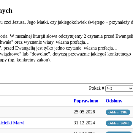
nych
 ku czci Jezusa, Jego Matki, czy jakiegokolwiek świętego – przynależy 
goria. W mszalnej liturgii słowa odczytujemy 2 czytania przed Ewangeli
wała" oraz wyznanie wiary, własna prefacja…
rzed Ewangelią jest tylko jedno czytanie, własna prefacja…
wiązkowe" lub "dowolne", dotyczą przeważnie jakiegoś konkretnego
rupy (np. konkretny zakon).
Pokaż #
Poprawiono
Odsłony
25.05.2026
Odsłon: 3982
icielki Maryi
31.12.2024
Odsłon: 56943