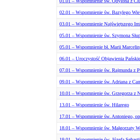
01.01 – Wspomnienie św. Odylona z Cl
02.01 – Wspomnienie św. Bazylego Wiel
03.01 – Wspomnienie Najświętszego Imi
05.01 – Wspomnienie św. Szymona Słu
05.01 – Wspomnienie bł. Marii Marceli
06.01 – Uroczystość Objawienia Pański
07.01 – Wspomnienie św. Rajmunda z P
09.01 – Wspomnienie św. Adriana z Can
10.01 – Wspomnienie św. Grzegorza z 
13.01 – Wspomnienie św. Hilarego
17.01 – Wspomnienie św. Antoniego, op
18.01 – Wspomnienie św. Małgorzaty Wę
19.01 – Wspomnienie św. Józefa Sebasti