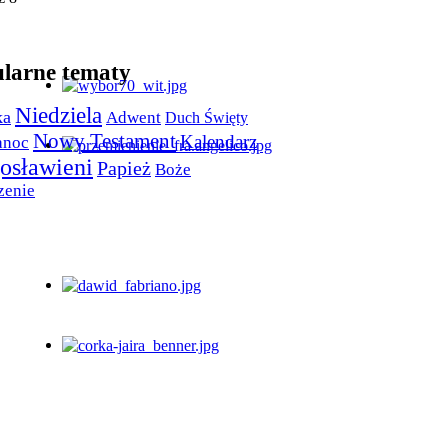
larne tematy
Niedziela
ka
Adwent
Duch Święty
Nowy Testament
Kalendarz
anoc
osławieni
Papież
Boże
zenie