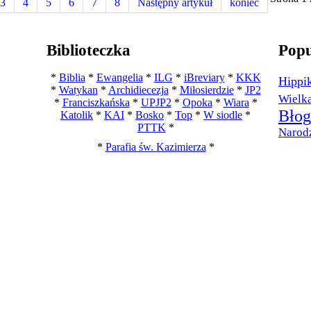
3
4
5
6
7
8
Następny artykuł
koniec
Biblioteczka
Popu
*
Biblia
*
Ewangelia
*
ILG
*
iBreviary
*
KKK
Hippi
*
Watykan
*
Archidiecezja
*
Miłosierdzie
*
JP2
Wielk
*
Franciszkańska
*
UPJP2
*
Opoka
*
Wiara
*
Błog
Katolik
*
KAI
*
Bosko
*
Top
*
W siodle
*
PTTK
*
Narod
*
Parafia św. Kazimierza
*