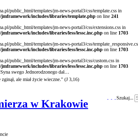
ma.pl/public_html/templates/jm-news-portal3/css/template.css in
jmframework/includes/libraries/template.php
on line
241
ma.pl/public_html/templates/jm-news-portal3/css/extensions.css in
mframework/includes/libraries/less/lessc.inc.php
on line
1703
ma.pl/public_html/templates/jm-news-portal3/css/template_responsive.cs
mframework/includes/libraries/less/lessc.inc.php
on line
1703
ma.pl/public_html/templates/jm-news-portal3/css/custom.css in
mframework/includes/libraries/less/lessc.inc.php
on line
1703
e Syna swego Jednorodzonego dał…
zginął, ale miał życie wieczne." (J 3,16)
Szukaj...
imierza w Krakowie
ncie