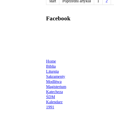
start
Poprzedni artykuł
1
2
Facebook
Home
Biblia
Liturgia
Sakramenty
Modlitwa
Magisterium
Katecheza
ŚDM
Kalendarz
1991