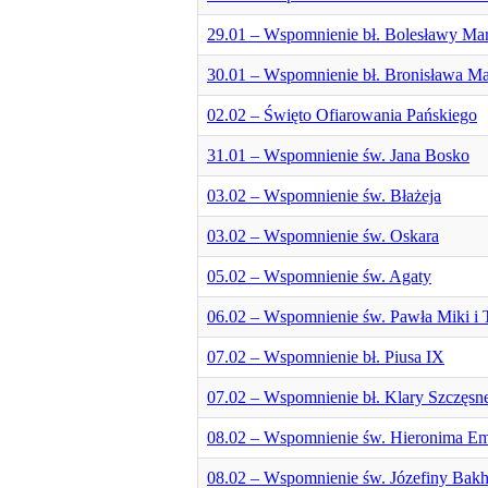
29.01 – Wspomnienie bł. Bolesławy Mar
30.01 – Wspomnienie bł. Bronisława M
02.02 – Święto Ofiarowania Pańskiego
31.01 – Wspomnienie św. Jana Bosko
03.02 – Wspomnienie św. Błażeja
03.02 – Wspomnienie św. Oskara
05.02 – Wspomnienie św. Agaty
06.02 – Wspomnienie św. Pawła Miki i
07.02 – Wspomnienie bł. Piusa IX
07.02 – Wspomnienie bł. Klary Szczęsn
08.02 – Wspomnienie św. Hieronima Em
08.02 – Wspomnienie św. Józefiny Bakh