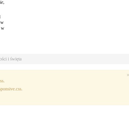
ie
,
t
 w
a w
ści i święta
ss.
sponsive.css.