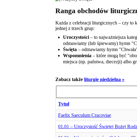
Ranga obchodów liturgicz
Każda z celebracji liturgicznych – czy to
jednej z trzech grup:
Uroczystości
– to najważniejsza kate
odmawiamy (lub śpiewamy) hymn "Ch
Święta
– odmawiamy hymn "Chwała", p
Wspomnienia
– które mogą być "obo
miejsca (np. państwa, diecezji) albo g
Zobacz także
liturgię niedzielną »
Tytuł
Faelix Saeculum Cracoviae
01.01 – Uroczystość Świętej Bożej Rodz