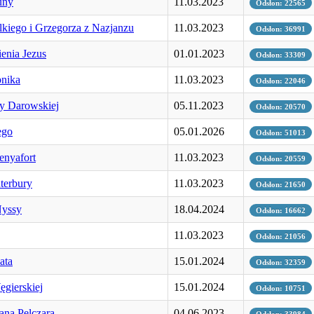
uny
11.03.2023
Odsłon: 22565
kiego i Grzegorza z Nazjanzu
11.03.2023
Odsłon: 36991
enia Jezus
01.01.2023
Odsłon: 33309
pnika
11.03.2023
Odsłon: 22046
ny Darowskiej
05.11.2023
Odsłon: 20570
ego
05.01.2026
Odsłon: 51013
enyafort
11.03.2023
Odsłon: 20559
terbury
11.03.2023
Odsłon: 21650
Nyssy
18.04.2024
Odsłon: 16662
11.03.2023
Odsłon: 21056
ata
15.01.2024
Odsłon: 32359
gierskiej
15.01.2024
Odsłon: 10751
ana Pelczara
04.06.2023
Odsłon: 33984