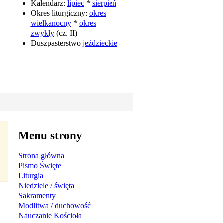
Kalendarz:
lipiec
*
sierpień
Okres liturgiczny:
okres
wielkanocny
*
okres
zwykły
(cz. II)
Duszpasterstwo
jeździeckie
×
Menu strony
Strona główna
Pismo Święte
Liturgia
Niedziele / święta
Sakramenty
Modlitwa / duchowość
Nauczanie Kościoła