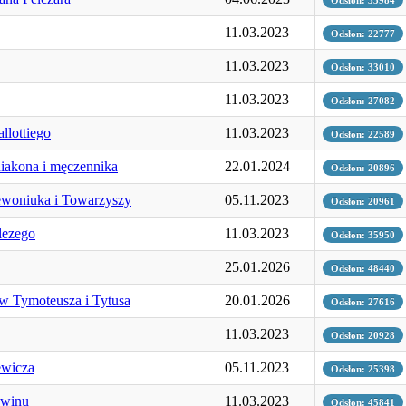
11.03.2023
Odsłon: 22777
11.03.2023
Odsłon: 33010
11.03.2023
Odsłon: 27082
llottiego
11.03.2023
Odsłon: 22589
iakona i męczennika
22.01.2024
Odsłon: 20896
ewoniuka i Towarzyszy
05.11.2023
Odsłon: 20961
lezego
11.03.2023
Odsłon: 35950
25.01.2026
Odsłon: 48440
w Tymoteusza i Tytusa
20.01.2026
Odsłon: 27616
11.03.2023
Odsłon: 20928
ewicza
05.11.2023
Odsłon: 25398
kwinu
11.03.2023
Odsłon: 45841