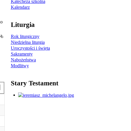
Katecheza szkolna
Kalendarz
do
Liturgia
ą,
Rok liturgiczny
Niedzielna liturgia
Uroczystości i święta
Sakramenty
Nabożeństwa
Modlitwy
Stary Testament