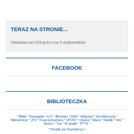
TERAZ NA STRONIE...
Odwiedza nas 318 gości oraz 0 użytkowników.
FACEBOOK
BIBLIOTECZKA
*
Biblia
*
Ewangelia
*
ILG
*
iBreviary
*
KKK
*
Watykan
*
Archidiecezja
*
Miłosierdzie
*
JP2
*
Franciszkańska
*
UPJP2
*
Opoka
*
Wiara
*
Katolik
*
KAI
*
Bosko
*
Top
*
W siodle
*
PTTK
*
*
Parafia św. Kazimierza
*