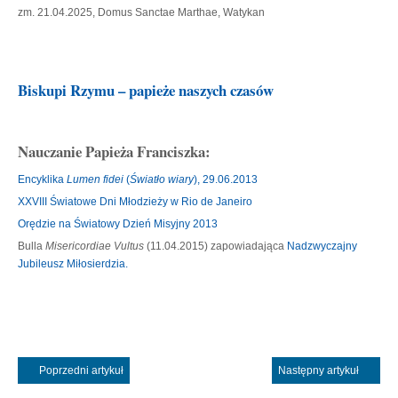
zm. 21.04.2025, Domus Sanctae Marthae, Watykan
Biskupi Rzymu – papieże naszych czasów
Nauczanie Papieża Franciszka:
Encyklika
Lumen fidei
(
Światło wiary
), 29.06.2013
XXVIII Światowe Dni Młodzieży w Rio de Janeiro
Orędzie na Światowy Dzień Misyjny 2013
Bulla
Misericordiae Vultus
(11.04.2015) zapowiadająca
Nadzwyczajny
Jubileusz Miłosierdzia.
Poprzedni artykuł
Następny artykuł