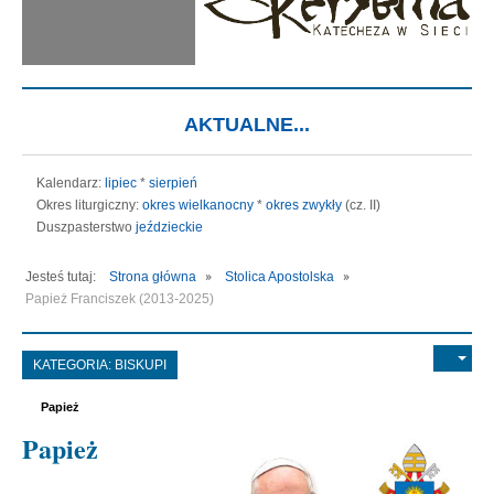
AKTUALNE...
Kalendarz:
lipiec
*
sierpień
Okres liturgiczny:
okres wielkanocny
*
okres zwykły
(cz. II)
Duszpasterstwo
jeździeckie
Jesteś tutaj:
Strona główna
Stolica Apostolska
Papież Franciszek (2013-2025)
KATEGORIA:
BISKUPI
Papież
Papież