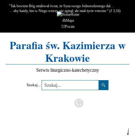
"Tak bowiem Bóg umiłował świat, że Syna swego Jednorodzonego dał…
… aby każdy, kto w Niego wierzy, nie zginął, ale miał życie wieczne." (J 3,16)
Home
Mapa
Poczta
Parafia św. Kazimierza w
Krakowie
Serwis liturgiczno-katechetyczny
Szukaj...