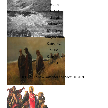
Home
Biblia
Liturgia
Sakramenty
Modlitwa
Magisterium
Katecheza
ŚDM
Kalendarz
1991
KERYGMA – katecheza w Sieci © 2026.