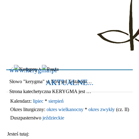
www.kerygma.pl
AKTUALNE...
Słowo "kerygma" w Nowym Testamencie oznacza
głoszenie
Ewan
Strona katechetyczna KERYGMA jest próbą włączenia środków informatyki w dzieło głoszenia Ewangelii, zwłaszcza w ramach szkolnej katechezy.
Kalendarz:
lipiec
*
sierpień
Okres liturgiczny:
okres wielkanocny
*
okres zwykły
(cz. II)
Duszpasterstwo
jeździeckie
Jesteś tutaj: