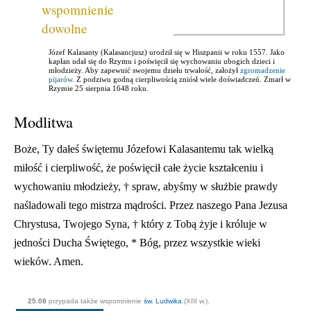
wspomnienie
dowolne
Józef
Kalasanty
(Kalasancjusz) urodził się w Hiszpanii w roku 1557. Jako
kapłan udał się do Rzymu i poświęcił się wychowaniu ubogich dzieci i
młodzieży. Aby zapewnić swojemu dziełu trwałość, założył
zgromadzenie
pijarów
. Z podziwu godną cierpliwością zniósł wiele doświadczeń. Zmarł w
Rzymie 25 sierpnia 1648 roku.
Modlitwa
Boże, Ty dałeś świętemu Józefowi Kalasantemu tak wielką
miłość i cierpliwość, że poświęcił całe życie kształceniu i
wychowaniu młodzieży, † spraw, abyśmy w służbie prawdy
naśladowali tego mistrza mądrości. Przez naszego Pana Jezusa
Chrystusa, Twojego Syna, † który z Tobą żyje i króluje w
jedności Ducha Świętego, * Bóg, przez wszystkie wieki
wieków. Amen.
25.08
przypada także wspomnienie
św. Ludwika
(XIII w.).