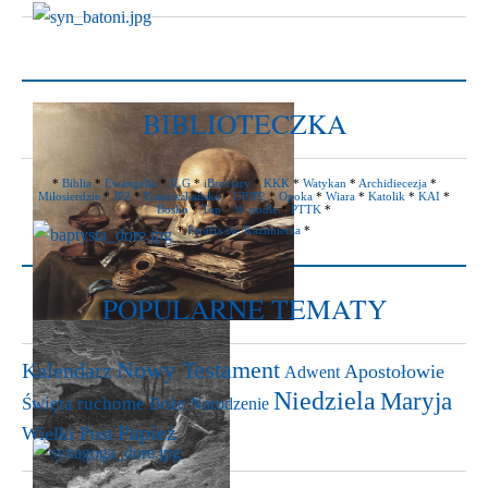
BIBLIOTECZKA
*
Biblia
*
Ewangelia
*
ILG
*
iBreviary
*
KKK
*
Watykan
*
Archidiecezja
*
Miłosierdzie
*
JP2
*
Franciszkańska
*
UPJP2
*
Opoka
*
Wiara
*
Katolik
*
KAI
*
Bosko
*
Top
*
W siodle
*
PTTK
*
*
Parafia św. Kazimierza
*
POPULARNE TEMATY
Nowy Testament
Kalendarz
Apostołowie
Adwent
Niedziela
Maryja
Święta ruchome
Boże Narodzenie
Papież
Wielki Post