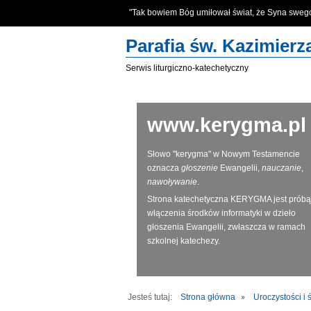
"Tak bowiem Bóg umiłował świat, że Syna swe
Parafia św. Kazimier
Serwis liturgiczno-katechetyczny
www.kerygma.pl
Słowo "kerygma" w Nowym Testamencie
oznacza
głoszenie
Ewangelii,
nauczanie
,
nawoływanie
.
Strona katechetyczna KERYGMA jest próbą
włączenia środków informatyki w dzieło
głoszenia Ewangelii, zwłaszcza w ramach
szkolnej katechezy.
Jesteś tutaj:
Strona główna
Uroczystości i 