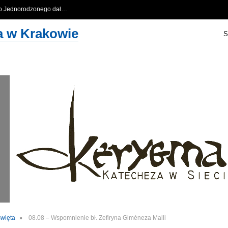
go Jednorodzonego dał…
…
za w Krakowie
S
święta
08.08 – Wspomnienie bł. Zefiryna Giméneza Malli