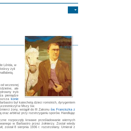
de Lérida, w
którzy żyli
nalfabetą.
ą od wczesnej
dzietne, ale
wędrowny tryb
za pieniądze
łaszcza
konie
 Barbastro był katechetą dzieci romskich, dyrygentem
 uczestniczył w Mszy św.
śmierci żony, wstąpił do III Zakonu
św. Franciszka z
ą oraz arbitraż przy rozstrzyganiu sporów. Handlując
yczne rozpoczęły krwawe prześladowanie wiernych
towanego w Barbastro przez żołnierzy. Został wtedy
, został 8 sierpnia 1936 r. rozstrzelany. Umierał z