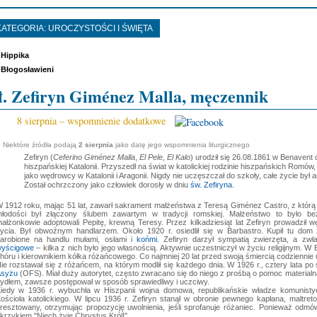
KATEGORIA:
UROCZYSTOŚCI I ŚWIĘTA
Hippika
Błogosławieni
ł. Zefiryn Giménez Malla, męczennik
8 sierpnia – wspomnienie dodatkowe
Niektóre źródła podają
2 sierpnia
jako datę jego wspomnienia liturgicznego
Zefiryn (
Ceferino Giménez Malla
,
El Pele
,
El Kalo
) urodził się 26.08.1861 w Benavent 
hiszpańskiej Katalonii. Przyszedł na świat w katolickiej rodzinie hiszpańskich Romów, 
jako wędrowcy w Katalonii i Aragonii. Nigdy nie uczęszczał do szkoły, całe życie był a
Został ochrzczony jako człowiek dorosły w dniu
św. Zefiryna
.
 1912 roku, mając 51 lat, zawarł sakrament małżeństwa z Teresą Giménez Castro, z któr
łodości był złączony ślubem zawartym w tradycji romskiej. Małżeństwo to było bez
ałżonkowie adoptowali Pepitę, krewną Teresy. Przez kilkadziesiąt lat Zefiryn prowadził 
ycia. Był obwoźnym handlarzem. Około 1920 r. osiedlił się w Barbastro. Kupił tu dom 
arobione na handlu mułami, osłami i
końmi
. Zefiryn darzył sympatią zwierzęta, a zw
yścigowe
– kilka z nich było jego własnością. Aktywnie uczestniczył w życiu religijnym. W
hóru i kierownikiem kółka różańcowego. Co najmniej 20 lat przed swoją śmiercią codziennie
ie rozstawał się z różańcem, na którym modlił się każdego dnia. W 1926 r., cztery lata po 
Asyżu
(OFS). Miał duży autorytet, często zwracano się do niego z prośbą o pomoc materialn
ydłem, zawsze postępował w sposób sprawiedliwy i uczciwy.
iedy w 1936 r. wybuchła w Hiszpanii wojna domowa, republikańskie władze komunist
ościoła katolickiego. W lipcu 1936 r. Zefiryn stanął w obronie pewnego kapłana, maltre
resztowany, otrzymując propozycję uwolnienia, jeśli sprofanuje różaniec. Ponieważ odmówił
krzykiem "Niech żyje Chrystus Król!"