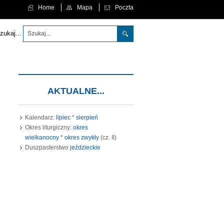
Home
Mapa
Poczta
 aby każdy, kto w Niego wierzy, nie zginął, ale miał życie wieczne." (J 3,16)
zukaj...
AKTUALNE...
Kalendarz:
lipiec
*
sierpień
Okres liturgiczny:
okres
wielkanocny
*
okres zwykły
(cz. II)
Duszpasterstwo
jeździeckie