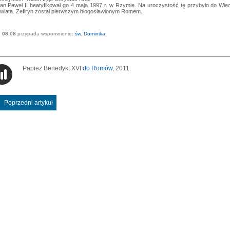
an Paweł II beatyfikował go 4 maja 1997 r. w Rzymie. Na uroczystość tę przybyło do Wie
wiata. Zefiryn został pierwszym błogosławionym Romem.
08.08
przypada wspomnienie:
św. Dominika
.
Papież Benedykt XVI
do Romów
, 2011.
Poprzedni artykuł