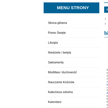
MENU STRONY
Strona główna
b
Pismo Święte
Liturgia
Niedziele / święta
Sakramenty
W
Modlitwa / duchowość
m
m
ż
z
Nauczanie Kościoła
w
c
N
Katecheza szkolna
b
K
K
Kalendarz
a
o