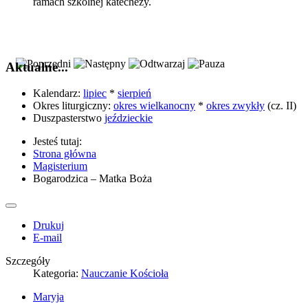
ramach szkolnej katechezy.
Aktualne...
Kalendarz:
lipiec
*
sierpień
Okres liturgiczny:
okres wielkanocny
*
okres zwykły
(cz. II)
Duszpasterstwo
jeździeckie
Jesteś tutaj:
Strona główna
Magisterium
Bogarodzica – Matka Boża
Drukuj
E-mail
Szczegóły
Kategoria:
Nauczanie Kościoła
Maryja