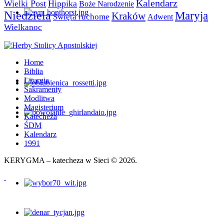
Kalendarz
Wielki Post
Hippika
Boże Narodzenie
Niedziela
Maryja
Kraków
Święta ruchome
Adwent
Wielkanoc
Home
Biblia
Liturgia
Sakramenty
Modlitwa
Magisterium
Katecheza
ŚDM
Kalendarz
1991
KERYGMA – katecheza w Sieci © 2026.