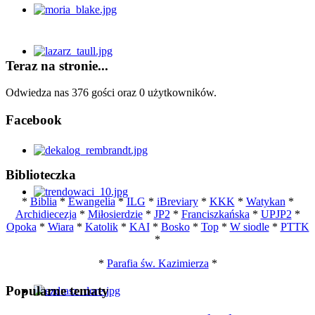
Teraz na stronie...
Odwiedza nas 376 gości oraz 0 użytkowników.
Facebook
Biblioteczka
*
Biblia
*
Ewangelia
*
ILG
*
iBreviary
*
KKK
*
Watykan
*
Archidiecezja
*
Miłosierdzie
*
JP2
*
Franciszkańska
*
UPJP2
*
Opoka
*
Wiara
*
Katolik
*
KAI
*
Bosko
*
Top
*
W siodle
*
PTTK
*
*
Parafia św. Kazimierza
*
Popularne tematy