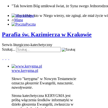
"Tak bowiem Bóg umiłował świat, że Syna swego Jednorodz
… aby każdy, kto w Niego wierzy, nie zginął, ale miał życie wi
Home
Mapa
Poczta
Parafia św. Kazimierza w Krakowie
Serwis liturgiczno-katechetyczny
Szukaj...
www.kerygma.pl
Słowo "kerygma" w Nowym Testamencie
oznacza
głoszenie
Ewangelii,
nauczanie
,
nawoływanie
.
Strona katechetyczna KERYGMA jest
próbą włączenia środków informatyki w
dzieło głoszenia Ewangelii, zwłaszcza w