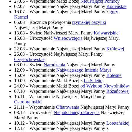
27.06 – Wspomnienie Matki Bożej
Nieustającej Pomocy
02.07 – Wspomnienie Najświętszej Maryi Panny
Kodeńskiej
16.07 – Wspomnienie Najświętszej Maryi Panny z
góry
Karmel
05.08 – Rocznica poświęcenia
rzymskiej bazyliki
Najświętszej Maryi Panny
13.08 – Święto Najświętszej Maryi Panny
Kalwaryjskiej
15.08 – Uroczystość
Wniebowzięcia
Najświętszej Maryi
Panny
22.08 – Wspomnienie Najświętszej Maryi Panny
Królowej
26.08 – Uroczystość Najświętszej Maryi Panny
Częstochowskiej
08.09 – Święto
Narodzenia
Najświętszej Maryi Panny
12.09 – Wspomnienie
Najświętszego Imienia Maryi
15.09 – Wspomnienie Najświętszej Maryi Panny
Bolesnej
19.09 – Wspomnienie Matki Bożej z
La Salette
24.09 – Wspomnienie Matki Bożej
od Wykupu Niewolników
07.10 – Wspomnienie Najświętszej Maryi Panny
Różańcowej
16.11 – Wspomnienie Najświętszej Maryi Panny
Ostrobramskiej
21.11 – Wspomnienie
Ofiarowania
Najświętszej Maryi Panny
08.12 – Uroczystość
Niepokalanego Poczęcia
Najświętszej
Maryi Panny
10.12 – Wspomnienie Najświętszej Maryi Panny
Loretańskiej
12.12 – Wspomnienie Najświętszej Maryi Panny z