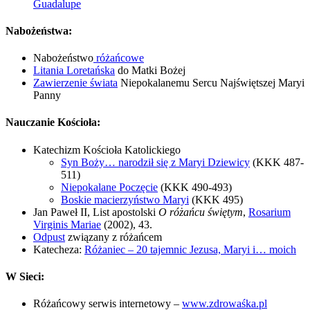
Guadalupe
Nabożeństwa:
Nabożeństwo
różańcowe
Litania Loretańska
do Matki Bożej
Zawierzenie świata
Niepokalanemu Sercu Najświętszej Maryi
Panny
Nauczanie Kościoła:
Katechizm Kościoła Katolickiego
Syn Boży… narodził się z Maryi Dziewicy
(KKK 487-
511)
Niepokalane Poczęcie
(KKK 490-493)
Boskie macierzyństwo Maryi
(KKK 495)
Jan Paweł II, List apostolski
O różańcu świętym
,
Rosarium
Virginis Mariae
(2002), 43.
Odpust
związany z różańcem
Katecheza:
Różaniec – 20 tajemnic Jezusa, Maryi i… moich
W Sieci:
Różańcowy serwis internetowy –
www.zdrowaśka.pl