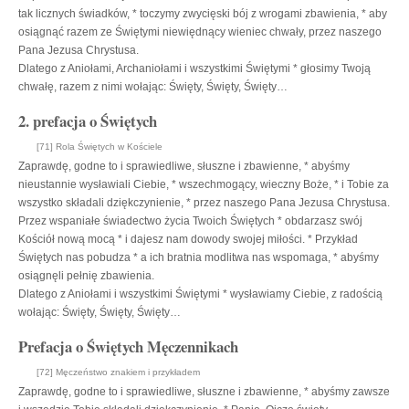
tak licznych świadków, * toczymy zwycięski bój z wrogami zbawienia, * aby
osiągnąć razem ze Świętymi niewiędnący wieniec chwały, przez naszego
Pana Jezusa Chrystusa.
Dlatego z Aniołami, Archaniołami i wszystkimi Świętymi * głosimy Twoją
chwałę, razem z nimi wołając: Święty, Święty, Święty…
2. prefacja o Świętych
[71] Rola Świętych w Kościele
Zaprawdę, godne to i sprawiedliwe, słuszne i zbawienne, * abyśmy
nieustannie wysławiali Ciebie, * wszechmogący, wieczny Boże, * i Tobie za
wszystko składali dziękczynienie, * przez naszego Pana Jezusa Chrystusa.
Przez wspaniałe świadectwo życia Twoich Świętych * obdarzasz swój
Kościół nową mocą * i dajesz nam dowody swojej miłości. * Przykład
Świętych nas pobudza * a ich bratnia modlitwa nas wspomaga, * abyśmy
osiągnęli pełnię zbawienia.
Dlatego z Aniołami i wszystkimi Świętymi * wysławiamy Ciebie, z radością
wołając: Święty, Święty, Święty…
Prefacja o Świętych Męczennikach
[72] Męczeństwo znakiem i przykładem
Zaprawdę, godne to i sprawiedliwe, słuszne i zbawienne, * abyśmy zawsze