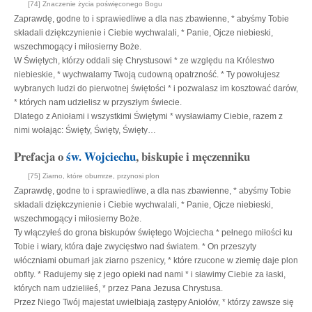
[74] Znaczenie życia poświęconego Bogu
Zaprawdę, godne to i sprawiedliwe a dla nas zbawienne, * abyśmy Tobie
składali dziękczynienie i Ciebie wychwalali, * Panie, Ojcze niebieski,
wszechmogący i miłosierny Boże.
W Świętych, którzy oddali się Chrystusowi * ze względu na Królestwo
niebieskie, * wychwalamy Twoją cudowną opatrzność. * Ty powołujesz
wybranych ludzi do pierwotnej świętości * i pozwalasz im kosztować darów,
* których nam udzielisz w przyszłym świecie.
Dlatego z Aniołami i wszystkimi Świętymi * wysławiamy Ciebie, razem z
nimi wołając: Święty, Święty, Święty…
Prefacja o
św. Wojciechu
, biskupie i męczenniku
[75] Ziarno, które obumrze, przynosi plon
Zaprawdę, godne to i sprawiedliwe, a dla nas zbawienne, * abyśmy Tobie
składali dziękczynienie i Ciebie wychwalali, * Panie, Ojcze niebieski,
wszechmogący i miłosierny Boże.
Ty włączyłeś do grona biskupów świętego Wojciecha * pełnego miłości ku
Tobie i wiary, która daje zwycięstwo nad światem. * On przeszyty
włóczniami obumarł jak ziarno pszenicy, * które rzucone w ziemię daje plon
obfity. * Radujemy się z jego opieki nad nami * i sławimy Ciebie za łaski,
których nam udzieliłeś, * przez Pana Jezusa Chrystusa.
Przez Niego Twój majestat uwielbiają zastępy Aniołów, * którzy zawsze się