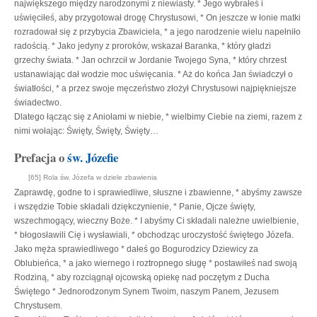
największego między narodzonymi z niewiasty. * Jego wybrałeś i
uświęciłeś, aby przygotował drogę Chrystusowi, * On jeszcze w łonie matki
rozradował się z przybycia Zbawiciela, * a jego narodzenie wielu napełniło
radością. * Jako jedyny z proroków, wskazał Baranka, * który gładzi
grzechy świata. * Jan ochrzcił w Jordanie Twojego Syna, * który chrzest
ustanawiając dał wodzie moc uświęcania. * Aż do końca Jan świadczył o
światłości, * a przez swoje męczeństwo złożył Chrystusowi najpiękniejsze
świadectwo.
Dlatego łącząc się z Aniołami w niebie, * wielbimy Ciebie na ziemi, razem z
nimi wołając: Święty, Święty, Święty…
Prefacja o
św. Józefie
[65] Rola św. Józefa w dziele zbawienia
Zaprawdę, godne to i sprawiedliwe, słuszne i zbawienne, * abyśmy zawsze
i wszędzie Tobie składali dziękczynienie, * Panie, Ojcze święty,
wszechmogący, wieczny Boże. * I abyśmy Ci składali należne uwielbienie,
* błogosławili Cię i wysławiali, * obchodząc uroczystość świętego Józefa.
Jako męża sprawiedliwego * dałeś go Bogurodzicy Dziewicy za
Oblubieńca, * a jako wiernego i roztropnego sługę * postawiłeś nad swoją
Rodziną, * aby rozciągnął ojcowską opiekę nad poczętym z Ducha
Świętego * Jednorodzonym Synem Twoim, naszym Panem, Jezusem
Chrystusem.