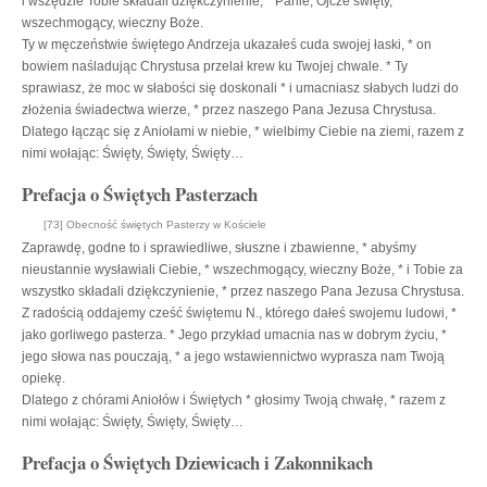
i wszędzie Tobie składali dziękczynienie, * Panie, Ojcze święty,
wszechmogący, wieczny Boże.
Ty w męczeństwie świętego Andrzeja ukazałeś cuda swojej łaski, * on
bowiem naśladując Chrystusa przelał krew ku Twojej chwale. * Ty
sprawiasz, że moc w słabości się doskonali * i umacniasz słabych ludzi do
złożenia świadectwa wierze, * przez naszego Pana Jezusa Chrystusa.
Dlatego łącząc się z Aniołami w niebie, * wielbimy Ciebie na ziemi, razem z
nimi wołając: Święty, Święty, Święty…
Prefacja o Świętych Pasterzach
[73] Obecność świętych Pasterzy w Kościele
Zaprawdę, godne to i sprawiedliwe, słuszne i zbawienne, * abyśmy
nieustannie wysławiali Ciebie, * wszechmogący, wieczny Boże, * i Tobie za
wszystko składali dziękczynienie, * przez naszego Pana Jezusa Chrystusa.
Z radością oddajemy cześć świętemu N., którego dałeś swojemu ludowi, *
jako gorliwego pasterza. * Jego przykład umacnia nas w dobrym życiu, *
jego słowa nas pouczają, * a jego wstawiennictwo wyprasza nam Twoją
opiekę.
Dlatego z chórami Aniołów i Świętych * głosimy Twoją chwałę, * razem z
nimi wołając: Święty, Święty, Święty…
Prefacja o Świętych Dziewicach i Zakonnikach