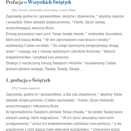
Prefacja o
Wszystkich Świętych
[69] Chwała niebieskiej Jerozolimy, naszej Matki
Zaprawdę godne to i sprawiedliwe, słuszne i zbawienne, * abyśmy zawsze
i wszędzie Tobie składali dziękczynienie, * Panie, Ojcze święty,
wszechmogący, wieczny Boże.
Dzisiaj pozwalasz nam czcić Twoje święte miasto, * niebieskie Jeruzalem,
które jest naszą Matką. * W nim zgromadzeni nasi bracia i siostry *
wysławiają Ciebie na wieki. * Do niego spieszymy pielgrzymując drogą
wiary * i radując się z chwały wybranych członków Kościoła, * których
wstawiennictwo i przykład nas umacnia.
Dlatego z niezliczoną rzeszą Świętych i Aniołów * wysławiamy Ciebie,
jednym głosem wołając: Święty, Święty, Święty…
1. prefacja o Świętych
[70] Chwała świętych
Zaprawdę, godne to i sprawiedliwe, a dla nas zbawienne, * abyśmy Tobie
składali dziękczynienie i Ciebie wychwalali, * Panie, Ojcze niebieski,
wszechmogący i miłosierny Boże.
W zgromadzeniu Świętych jaśnieje Twoja chwała, * bo dzięki Twojej łasce
zdobyli zasługi, które nagradzasz. * W ich życiu ukazujesz nam wzór
postępowania, * przez ich wstawiennictwo udzielasz nam pomocy, * a we
wspólnocie z nimi dajesz nam obiecane dziedzictwo. * Umocnieni przez