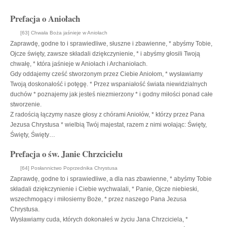
Prefacja o Aniołach
[63] Chwała Boża jaśnieje w Aniołach
Zaprawdę, godne to i sprawiedliwe, słuszne i zbawienne, * abyśmy Tobie,
Ojcze święty, zawsze składali dziękczynienie, * i abyśmy głosili Twoją
chwałę, * która jaśnieje w Aniołach i Archaniołach.
Gdy oddajemy cześć stworzonym przez Ciebie Aniołom, * wysławiamy
Twoją doskonałość i potęgę. * Przez wspaniałość świata niewidzialnych
duchów * poznajemy jak jesteś niezmierzony * i godny miłości ponad całe
stworzenie.
Z radością łączymy nasze głosy z chórami Aniołów, * którzy przez Pana
Jezusa Chrystusa * wielbią Twój majestat, razem z nimi wołając: Święty,
Święty, Święty…
Prefacja o św. Janie Chrzcicielu
[64] Posłannictwo Poprzednika Chrystusa
Zaprawdę, godne to i sprawiedliwe, a dla nas zbawienne, * abyśmy Tobie
składali dziękczynienie i Ciebie wychwalali, * Panie, Ojcze niebieski,
wszechmogący i miłosierny Boże, * przez naszego Pana Jezusa
Chrystusa.
Wysławiamy cuda, których dokonałeś w życiu Jana Chrzciciela, *