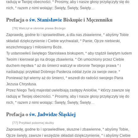
radują w Twojej obecności. * Prosimy, aby i nasze głosy przyłączyły się do
nich, * razem z nimi wołając: Święty, Święty, Święty…
Prefacja o
św. Stanisławie
Biskupie i Męczenniku
[76] Walczył w obronie prawa Bożego
Zaprawdę, godne to i sprawiedliwe, a dla nas zbawienne, * abyśmy Tobie
składali dziękczynienie i Ciebie wychwalali, * Panie, Ojcze niebieski,
wszechmogący i miłosierny Boże.
Ty ustanowiłeś świętego Stanisława biskupem, * aby rządził świętym ludem
Twoim i kierował go na drogę zbawienia. * On umocniony przez Ciebie
duchem męstwa * aż do śmierci walczył w obronie Twojego prawa * i
naśladując przykład Dobrego Pasterza oddał życie za swoje owce. *
Ponieważ był wierny aż do śmierci, * wszedł do radości swojego Pana
Jezusa Chrystusa.
Przez Niego Twój majestat uwielbiają zastępy Aniołów, * którzy zawsze się
radują w Twojej obecności. * Prosimy, aby i nasze głosy przyłączyły się do
nich, * razem z nimi wołając: Święty, Święty, Święty…
Prefacja o
św. Jadwidze Śląskiej
[77] Przykład pokornej służby
Zaprawdę, godne to i sprawiedliwe, słuszne i zbawienne, * abyśmy Tobie,
Ojcze święty, zawsze i wszędzie składali dziękczynienie, * i abyśmy Ciebie