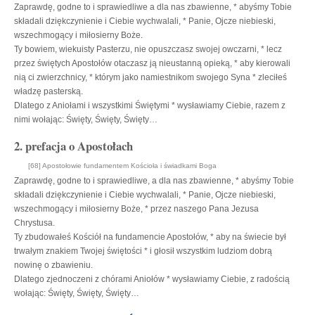
Zaprawdę, godne to i sprawiedliwe a dla nas zbawienne, * abyśmy Tobie
składali dziękczynienie i Ciebie wychwalali, * Panie, Ojcze niebieski,
wszechmogący i miłosierny Boże.
Ty bowiem, wiekuisty Pasterzu, nie opuszczasz swojej owczarni, * lecz
przez świętych Apostołów otaczasz ją nieustanną opieką, * aby kierowali
nią ci zwierzchnicy, * którym jako namiestnikom swojego Syna * zleciłeś
władzę pasterską.
Dlatego z Aniołami i wszystkimi Świętymi * wysławiamy Ciebie, razem z
nimi wołając: Święty, Święty, Święty…
2. prefacja o Apostołach
[68] Apostołowie fundamentem Kościoła i świadkami Boga
Zaprawdę, godne to i sprawiedliwe, a dla nas zbawienne, * abyśmy Tobie
składali dziękczynienie i Ciebie wychwalali, * Panie, Ojcze niebieski,
wszechmogący i miłosierny Boże, * przez naszego Pana Jezusa
Chrystusa.
Ty zbudowałeś Kościół na fundamencie Apostołów, * aby na świecie był
trwałym znakiem Twojej świętości * i głosił wszystkim ludziom dobrą
nowinę o zbawieniu.
Dlatego zjednoczeni z chórami Aniołów * wysławiamy Ciebie, z radością
wołając: Święty, Święty, Święty…