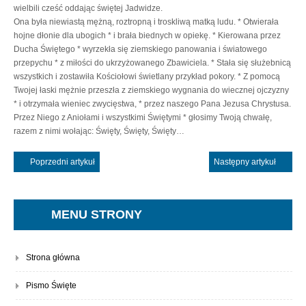
wielbili cześć oddając świętej Jadwidze.
Ona była niewiastą mężną, roztropną i troskliwą matką ludu. * Otwierała
hojne dłonie dla ubogich * i brała biednych w opiekę. * Kierowana przez
Ducha Świętego * wyrzekła się ziemskiego panowania i światowego
przepychu * z miłości do ukrzyżowanego Zbawiciela. * Stała się służebnicą
wszystkich i zostawiła Kościołowi świetlany przykład pokory. * Z pomocą
Twojej łaski mężnie przeszła z ziemskiego wygnania do wiecznej ojczyzny
* i otrzymała wieniec zwycięstwa, * przez naszego Pana Jezusa Chrystusa.
Przez Niego z Aniołami i wszystkimi Świętymi * głosimy Twoją chwałę,
razem z nimi wołając: Święty, Święty, Święty…
Poprzedni artykuł
Następny artykuł
MENU STRONY
Strona główna
Pismo Święte