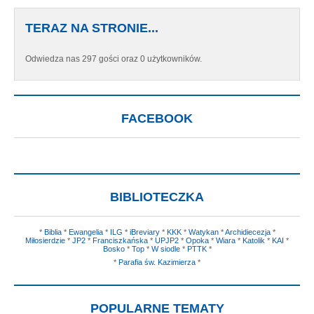
TERAZ NA STRONIE...
Odwiedza nas 297 gości oraz 0 użytkowników.
FACEBOOK
BIBLIOTECZKA
*
Biblia
*
Ewangelia
*
ILG
*
iBreviary
*
KKK
*
Watykan
*
Archidiecezja
*
Miłosierdzie
*
JP2
*
Franciszkańska
*
UPJP2
*
Opoka
*
Wiara
*
Katolik
*
KAI
*
Bosko
*
Top
*
W siodle
*
PTTK
*
*
Parafia św. Kazimierza
*
POPULARNE TEMATY