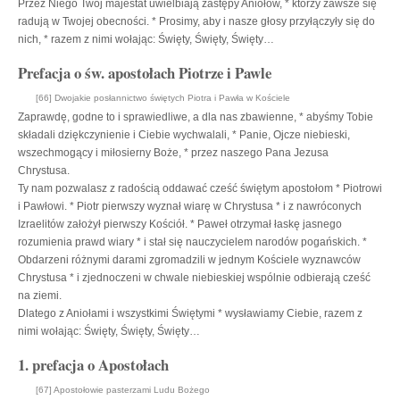
Przez Niego Twój majestat uwielbiają zastępy Aniołów, * którzy zawsze się
radują w Twojej obecności. * Prosimy, aby i nasze głosy przyłączyły się do
nich, * razem z nimi wołając: Święty, Święty, Święty…
Prefacja o św. apostołach Piotrze i Pawle
[66] Dwojakie posłannictwo świętych Piotra i Pawła w Kościele
Zaprawdę, godne to i sprawiedliwe, a dla nas zbawienne, * abyśmy Tobie
składali dziękczynienie i Ciebie wychwalali, * Panie, Ojcze niebieski,
wszechmogący i miłosierny Boże, * przez naszego Pana Jezusa
Chrystusa.
Ty nam pozwalasz z radością oddawać cześć świętym apostołom * Piotrowi
i Pawłowi. * Piotr pierwszy wyznał wiarę w Chrystusa * i z nawróconych
Izraelitów założył pierwszy Kościół. * Paweł otrzymał łaskę jasnego
rozumienia prawd wiary * i stał się nauczycielem narodów pogańskich. *
Obdarzeni różnymi darami zgromadzili w jednym Kościele wyznawców
Chrystusa * i zjednoczeni w chwale niebieskiej wspólnie odbierają cześć
na ziemi.
Dlatego z Aniołami i wszystkimi Świętymi * wysławiamy Ciebie, razem z
nimi wołając: Święty, Święty, Święty…
1. prefacja o Apostołach
[67] Apostołowie pasterzami Ludu Bożego