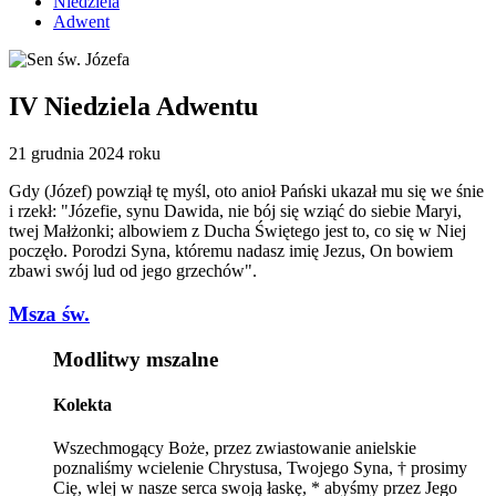
Niedziela
Adwent
IV Niedziela Adwentu
21 grudnia 2024 roku
Gdy (Józef) powziął tę myśl, oto anioł Pański ukazał mu się we śnie
i rzekł: "Józefie, synu Dawida, nie bój się wziąć do siebie Maryi,
twej Małżonki; albowiem z Ducha Świętego jest to, co się w Niej
poczęło. Porodzi Syna, któremu nadasz imię Jezus, On bowiem
zbawi swój lud od jego grzechów".
Msza św.
Modlitwy mszalne
Kolekta
Wszechmogący Boże, przez zwiastowanie anielskie
poznaliśmy wcielenie Chrystusa, Twojego Syna, † prosimy
Cię, wlej w nasze serca swoją łaskę, * abyśmy przez Jego