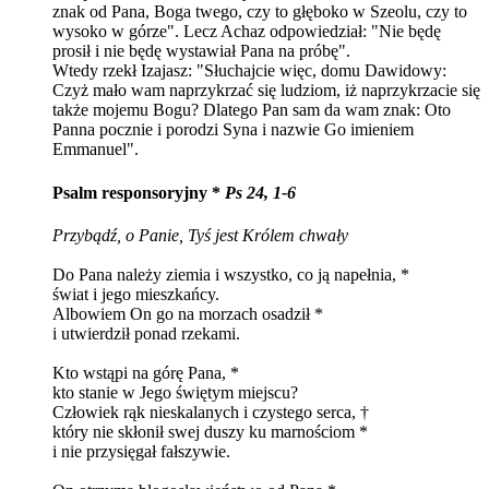
znak od Pana, Boga twego, czy to głęboko w Szeolu, czy to
wysoko w górze". Lecz Achaz odpowiedział: "Nie będę
prosił i nie będę wystawiał Pana na próbę".
Wtedy rzekł Izajasz: "Słuchajcie więc, domu Dawidowy:
Czyż mało wam naprzykrzać się ludziom, iż naprzykrzacie się
także mojemu Bogu? Dlatego Pan sam da wam znak: Oto
Panna pocznie i porodzi Syna i nazwie Go imieniem
Emmanuel".
Psalm responsoryjny *
Ps 24, 1-6
Przybądź, o Panie, Tyś jest Królem chwały
Do Pana należy ziemia i wszystko, co ją napełnia, *
świat i jego mieszkańcy.
Albowiem On go na morzach osadził *
i utwierdził ponad rzekami.
Kto wstąpi na górę Pana, *
kto stanie w Jego świętym miejscu?
Człowiek rąk nieskalanych i czystego serca, †
który nie skłonił swej duszy ku marnościom *
i nie przysięgał fałszywie.