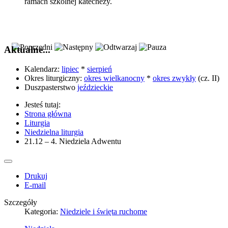
ramach szkolnej katechezy.
Aktualne...
Kalendarz:
lipiec
*
sierpień
Okres liturgiczny:
okres wielkanocny
*
okres zwykły
(cz. II)
Duszpasterstwo
jeździeckie
Jesteś tutaj:
Strona główna
Liturgia
Niedzielna liturgia
21.12 – 4. Niedziela Adwentu
Drukuj
E-mail
Szczegóły
Kategoria:
Niedziele i święta ruchome