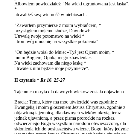
Albowiem powiedziałeś: "Na wieki ugruntowana jest łaska",
*
utrwaliłeś swą wierność w niebiosach.
"Zawarłem przymierze z moim wybrańcem, *
przysiągłem mojemu słudze, Dawidowi:
Utrwalę twoje potomstwo na wieki *
i tron twój umocnię na wszystkie pokolenia".
"On będzie wołał do Mnie: «Tyś jest Ojcem moim, *
moim Bogiem, Opoką mego zbawienia».
Na wieki zachowam dla niego łaskę *
i trwałe z nim będzie moje przymierze".
II czytanie *
Rz 16, 25-27
Tajemnica ukryta dla dawnych wieków została objawiona
Bracia: Temu, który ma moc utwierdzić was zgodnie z
Ewangelią i moim głoszeniem Jezusa Chrystusa, zgodnie z
objawioną tajemnicą, dla dawnych wieków ukrytą, teraz
jednak ujawnioną, a przez pisma prorockie na rozkaz
odwiecznego Boga wszystkim narodom obwieszczoną, dla
skłonienia ich do posłuszeństwa wierze, Bogu, który jedynie