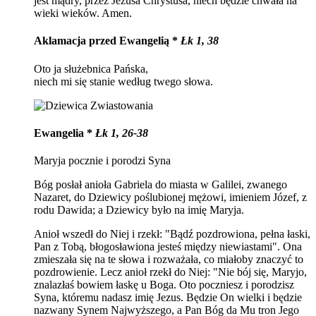
jest mądry, przez Jezusa Chrystusa, niech będzie chwała na
wieki wieków. Amen.
Aklamacja przed Ewangelią *
Łk 1, 38
Oto ja służebnica Pańska,
niech mi się stanie według twego słowa.
Ewangelia *
Łk 1, 26-38
Maryja pocznie i porodzi Syna
Bóg posłał anioła Gabriela do miasta w Galilei, zwanego
Nazaret, do Dziewicy poślubionej mężowi, imieniem Józef, z
rodu Dawida; a Dziewicy było na imię Maryja.
Anioł wszedł do Niej i rzekł: "Bądź pozdrowiona, pełna łaski,
Pan z Tobą, błogosławiona jesteś między niewiastami". Ona
zmieszała się na te słowa i rozważała, co miałoby znaczyć to
pozdrowienie. Lecz anioł rzekł do Niej: "Nie bój się, Maryjo,
znalazłaś bowiem łaskę u Boga. Oto poczniesz i porodzisz
Syna, któremu nadasz imię Jezus. Będzie On wielki i będzie
nazwany Synem Najwyższego, a Pan Bóg da Mu tron Jego