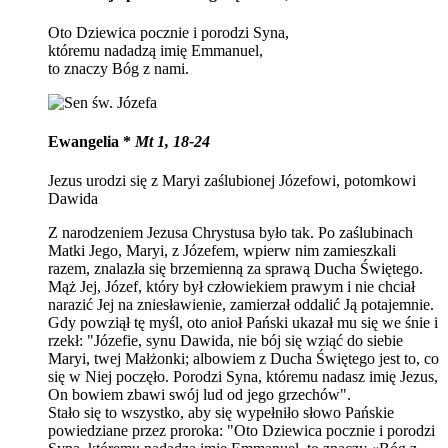
Oto Dziewica pocznie i porodzi Syna,
któremu nadadzą imię Emmanuel,
to znaczy Bóg z nami.
Ewangelia *
Mt 1, 18-24
Jezus urodzi się z Maryi zaślubionej Józefowi, potomkowi
Dawida
Z narodzeniem Jezusa Chrystusa było tak. Po zaślubinach
Matki Jego, Maryi, z Józefem, wpierw nim zamieszkali
razem, znalazła się brzemienną za sprawą Ducha Świętego.
Mąż Jej, Józef, który był człowiekiem prawym i nie chciał
narazić Jej na zniesławienie, zamierzał oddalić Ją potajemnie.
Gdy powziął tę myśl, oto anioł Pański ukazał mu się we śnie i
rzekł: "Józefie, synu Dawida, nie bój się wziąć do siebie
Maryi, twej Małżonki; albowiem z Ducha Świętego jest to, co
się w Niej poczęło. Porodzi Syna, któremu nadasz imię Jezus,
On bowiem zbawi swój lud od jego grzechów".
Stało się to wszystko, aby się wypełniło słowo Pańskie
powiedziane przez proroka: "Oto Dziewica pocznie i porodzi