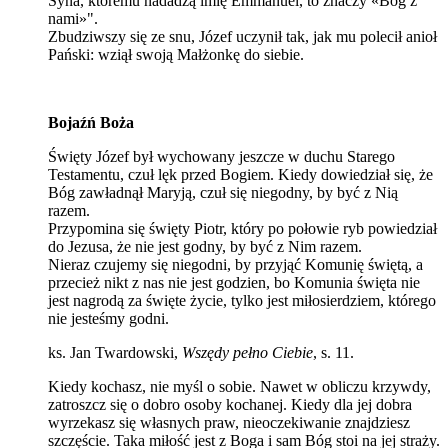
Syna, któremu nadadzą imię Emmanuel, to znaczy «Bóg z
nami»".
Zbudziwszy się ze snu, Józef uczynił tak, jak mu polecił anioł
Pański: wziął swoją Małżonkę do siebie.
Bojaźń Boża
Święty Józef był wychowany jeszcze w duchu Starego
Testamentu, czuł lęk przed Bogiem. Kiedy dowiedział się, że
Bóg zawładnął Maryją, czuł się niegodny, by być z Nią
razem.
Przypomina się święty Piotr, który po połowie ryb powiedział
do Jezusa, że nie jest godny, by być z Nim razem.
Nieraz czujemy się niegodni, by przyjąć Komunię świętą, a
przecież nikt z nas nie jest godzien, bo Komunia święta nie
jest nagrodą za święte życie, tylko jest miłosierdziem, którego
nie jesteśmy godni.
ks. Jan Twardowski,
Wszędy pełno Ciebie
, s. 11.
Kiedy kochasz, nie myśl o sobie. Nawet w obliczu krzywdy,
zatroszcz się o dobro osoby kochanej. Kiedy dla jej dobra
wyrzekasz się własnych praw, nieoczekiwanie znajdziesz
szczęście. Taka miłość jest z Boga i sam Bóg stoi na jej straży.