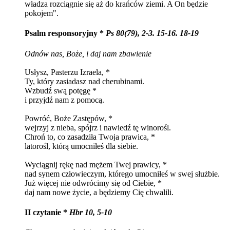
władza rozciągnie się aż do krańców ziemi. A On będzie
pokojem".
Psalm responsoryjny *
Ps 80(79), 2-3. 15-16. 18-19
Odnów nas, Boże, i daj nam zbawienie
Usłysz, Pasterzu Izraela, *
Ty, który zasiadasz nad cherubinami.
Wzbudź swą potęgę *
i przyjdź nam z pomocą.
Powróć, Boże Zastępów, *
wejrzyj z nieba, spójrz i nawiedź tę winorośl.
Chroń to, co zasadziła Twoja prawica, *
latorośl, którą umocniłeś dla siebie.
Wyciągnij rękę nad mężem Twej prawicy, *
nad synem człowieczym, którego umocniłeś w swej służbie.
Już więcej nie odwrócimy się od Ciebie, *
daj nam nowe życie, a będziemy Cię chwalili.
II czytanie *
Hbr 10, 5-10