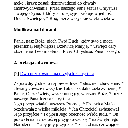
mękę i krzyż zostali doprowadzeni do chwały
zmartwychwstania. Przez naszego Pana Jezusa Chrystusa,
Twojego Syna, † który z Tobą żyje i króluje w jedności
Ducha Świętego, * Bóg, przez wszystkie wieki wieków.
Modlitwa nad darami
Panie, nasz Boże, niech Twój Duch, który swoją mocą
przeniknął Najświętszą Dziewicę Maryję, * uświęci dary
złożone na Twoim ołtarzu. Przez Chrystusa, Pana naszego.
2. prefacja adwentowa
[2]
Dwa oczekiwania na przyjście Chrystusa
Zaprawdę, godne to i sprawiedliwe, * słuszne i zbawienne, *
abyśmy zawsze i wszędzie Tobie składali dziękczynienie, *
Panie, Ojcze święty, wszechmogący, wieczny Boże, * przez
naszego Pana Jezusa Chrystusa.
Jego przepowiadali wszyscy Prorocy, * Dziewica Matka
oczekiwała z wielką miłością, * Jan Chrzciciel zwiastował
Jego przyjście * i ogłosił Jego obecność wśród ludu. * On
pozwala nam z radością przygotować się * na święta Jego
Narodzenia, * aby gdy przyjdzie, * znalazł nas czuwających