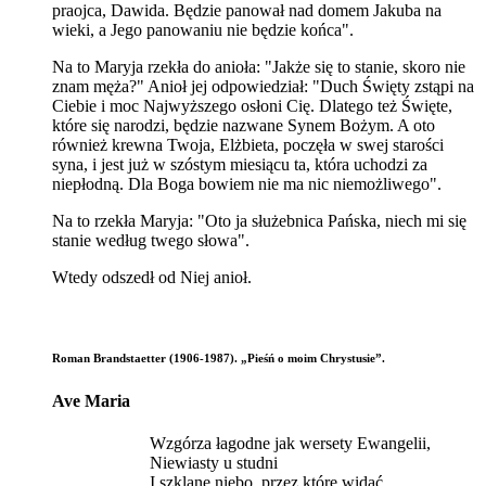
praojca, Dawida. Będzie panował nad domem Jakuba na
wieki, a Jego panowaniu nie będzie końca".
Na to Maryja rzekła do anioła: "Jakże się to stanie, skoro nie
znam męża?" Anioł jej odpowiedział: "Duch Święty zstąpi na
Ciebie i moc Najwyższego osłoni Cię. Dlatego też Święte,
które się narodzi, będzie nazwane Synem Bożym. A oto
również krewna Twoja, Elżbieta, poczęła w swej starości
syna, i jest już w szóstym miesiącu ta, która uchodzi za
niepłodną. Dla Boga bowiem nie ma nic niemożliwego".
Na to rzekła Maryja: "Oto ja służebnica Pańska, niech mi się
stanie według twego słowa".
Wtedy odszedł od Niej anioł.
Roman Brandstaetter (1906-1987). „Pieśń o moim Chrystusie”.
Ave Maria
Wzgórza łagodne jak wersety Ewangelii,
Niewiasty u studni
I szklane niebo, przez które widać