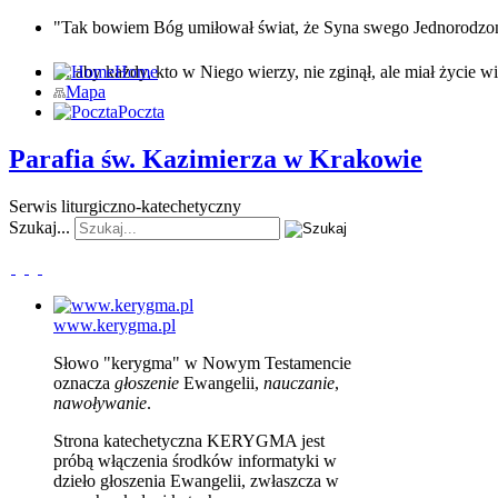
"Tak bowiem Bóg umiłował świat, że Syna swego Jednorodz
… aby każdy, kto w Niego wierzy, nie zginął, ale miał życie wi
Home
Mapa
Poczta
Parafia św. Kazimierza w Krakowie
Serwis liturgiczno-katechetyczny
Szukaj...
www.kerygma.pl
Słowo "kerygma" w Nowym Testamencie
oznacza
głoszenie
Ewangelii,
nauczanie
,
nawoływanie
.
Strona katechetyczna KERYGMA jest
próbą włączenia środków informatyki w
dzieło głoszenia Ewangelii, zwłaszcza w