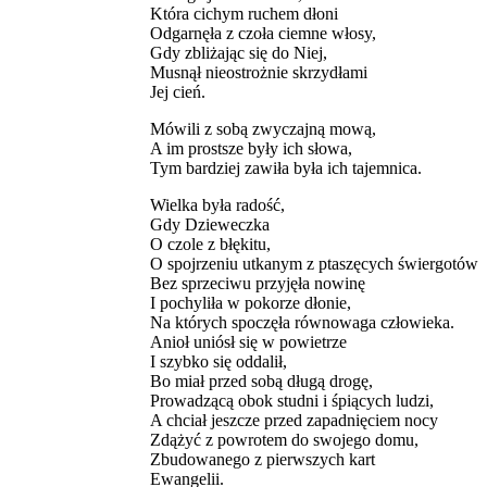
Która cichym ruchem dłoni
Odgarnęła z czoła ciemne włosy,
Gdy zbliżając się do Niej,
Musnął nieostrożnie skrzydłami
Jej cień.
Mówili z sobą zwyczajną mową,
A im prostsze były ich słowa,
Tym bardziej zawiła była ich tajemnica.
Wielka była radość,
Gdy Dzieweczka
O czole z błękitu,
O spojrzeniu utkanym z ptaszęcych świergotów
Bez sprzeciwu przyjęła nowinę
I pochyliła w pokorze dłonie,
Na których spoczęła równowaga człowieka.
Anioł uniósł się w powietrze
I szybko się oddalił,
Bo miał przed sobą długą drogę,
Prowadzącą obok studni i śpiących ludzi,
A chciał jeszcze przed zapadnięciem nocy
Zdążyć z powrotem do swojego domu,
Zbudowanego z pierwszych kart
Ewangelii.