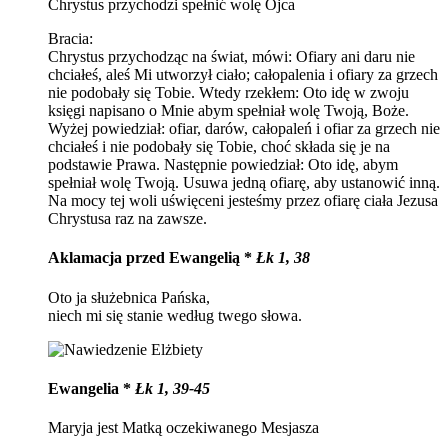
Chrystus przychodzi spełnić wolę Ojca
Bracia:
Chrystus przychodząc na świat, mówi: Ofiary ani daru nie
chciałeś, aleś Mi utworzył ciało; całopalenia i ofiary za grzech
nie podobały się Tobie. Wtedy rzekłem: Oto idę w zwoju
księgi napisano o Mnie abym spełniał wolę Twoją, Boże.
Wyżej powiedział: ofiar, darów, całopaleń i ofiar za grzech nie
chciałeś i nie podobały się Tobie, choć składa się je na
podstawie Prawa. Następnie powiedział: Oto idę, abym
spełniał wolę Twoją. Usuwa jedną ofiarę, aby ustanowić inną.
Na mocy tej woli uświęceni jesteśmy przez ofiarę ciała Jezusa
Chrystusa raz na zawsze.
Aklamacja przed Ewangelią *
Łk 1, 38
Oto ja służebnica Pańska,
niech mi się stanie według twego słowa.
Ewangelia *
Łk 1, 39-45
Maryja jest Matką oczekiwanego Mesjasza