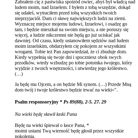
Zabrałem cię z pastwiska spośród owiec, abyś był władcą nad
ludem moim, nad Izraelem. I byłem z tobą wszędzie, dokąd
się udałeś, wytraciłem przed tobą wszystkich twoich
nieprzyjaciół. Dam ci sławę największych ludzi na ziemi.
Wyznaczę miejsce mojemu ludowi, Izraelowi, i osadzę go
tam, i będzie mieszkał na swoim miejscu, a nie poruszy się
więcej, a ludzie nikczemni nie będą go już uciskać jak
dawniej. Od czasu, kiedy ustanowiłem sędziów nad ludem
moim izraelskim, obdarzyłem cię pokojem ze wszystkimi
wrogami. Tobie też Pan zapowiedział, że ci zbuduje dom.
Kiedy wypełnią się twoje dni i spoczniesz obok swych
przodków, wtedy wzbudzę po tobie potomka twojego, który
wyjdzie z twoich wnętrzności, i utwierdzę jego królestwo.
(…)
Ja będę mu Ojcem, a on będzie Mi synem. (…) Przede Mną
dom twój i twoje królestwo będzie trwać na wieki»".
Psalm responsoryjny *
Ps 89(88), 2-5. 27. 29
Na wieki będę sławił łaski Pana
Będę na wieki śpiewał o łasce Pana, *
moimi ustami Twą wierność będę głosił przez wszystkie
pokolenia.