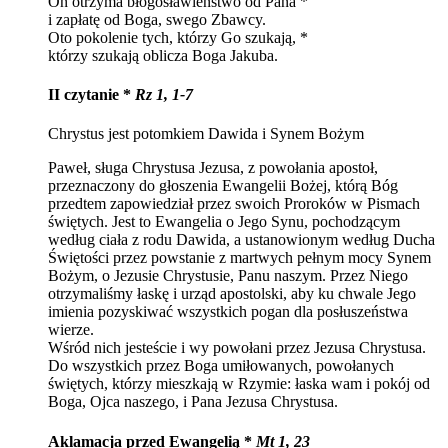
On otrzyma błogosławieństwo od Pana *
i zapłatę od Boga, swego Zbawcy.
Oto pokolenie tych, którzy Go szukają, *
którzy szukają oblicza Boga Jakuba.
II czytanie *
Rz 1, 1-7
Chrystus jest potomkiem Dawida i Synem Bożym
Paweł, sługa Chrystusa Jezusa, z powołania apostoł,
przeznaczony do głoszenia Ewangelii Bożej, którą Bóg
przedtem zapowiedział przez swoich Proroków w Pismach
świętych. Jest to Ewangelia o Jego Synu, pochodzącym
według ciała z rodu Dawida, a ustanowionym według Ducha
Świętości przez powstanie z martwych pełnym mocy Synem
Bożym, o Jezusie Chrystusie, Panu naszym. Przez Niego
otrzymaliśmy łaskę i urząd apostolski, aby ku chwale Jego
imienia pozyskiwać wszystkich pogan dla posłuszeństwa
wierze.
Wśród nich jesteście i wy powołani przez Jezusa Chrystusa.
Do wszystkich przez Boga umiłowanych, powołanych
świętych, którzy mieszkają w Rzymie: łaska wam i pokój od
Boga, Ojca naszego, i Pana Jezusa Chrystusa.
Aklamacja przed Ewangelią *
Mt 1, 23