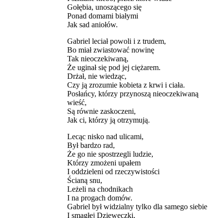
Gołębia, unoszącego się
Ponad domami białymi
Jak sad aniołów.
Gabriel leciał powoli i z trudem,
Bo miał zwiastować nowinę
Tak nieoczekiwaną,
Że uginał się pod jej ciężarem.
Drżał, nie wiedząc,
Czy ją zrozumie kobieta z krwi i ciała.
Posłańcy, którzy przynoszą nieoczekiwaną
wieść,
Są równie zaskoczeni,
Jak ci, którzy ją otrzymują.
Lecąc nisko nad ulicami,
Był bardzo rad,
Że go nie spostrzegli ludzie,
Którzy zmożeni upałem
I oddzieleni od rzeczywistości
Ścianą snu,
Leżeli na chodnikach
I na progach domów.
Gabriel był widzialny tylko dla samego siebie
I smagłej Dzieweczki,