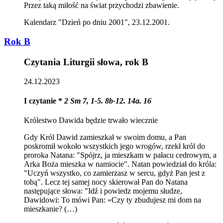
Przez taką miłość na świat przychodzi zbawienie.
Kalendarz "Dzień po dniu 2001", 23.12.2001.
Rok B
Czytania Liturgii słowa, rok B
24.12.2023
I czytanie *
2 Sm 7, 1-5. 8b-12. 14a. 16
Królestwo Dawida będzie trwało wiecznie
Gdy Król Dawid zamieszkał w swoim domu, a Pan
poskromił wokoło wszystkich jego wrogów, rzekł król do
proroka Natana: "Spójrz, ja mieszkam w pałacu cedrowym, a
Arka Boża mieszka w namiocie". Natan powiedział do króla:
"Uczyń wszystko, co zamierzasz w sercu, gdyż Pan jest z
tobą". Lecz tej samej nocy skierował Pan do Natana
następujące słowa: "Idź i powiedz mojemu słudze,
Dawidowi: To mówi Pan: «Czy ty zbudujesz mi dom na
mieszkanie? (…)