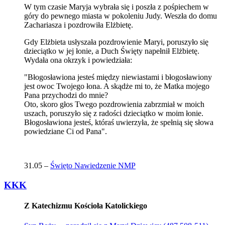
W tym czasie Maryja wybrała się i poszła z pośpiechem w
góry do pewnego miasta w pokoleniu Judy. Weszła do domu
Zachariasza i pozdrowiła Elżbietę.
Gdy Elżbieta usłyszała pozdrowienie Maryi, poruszyło się
dzieciątko w jej łonie, a Duch Święty napełnił Elżbietę.
Wydała ona okrzyk i powiedziała:
"Błogosławiona jesteś między niewiastami i błogosławiony
jest owoc Twojego łona. A skądże mi to, że Matka mojego
Pana przychodzi do mnie?
Oto, skoro głos Twego pozdrowienia zabrzmiał w moich
uszach, poruszyło się z radości dzieciątko w moim łonie.
Błogosławiona jesteś, któraś uwierzyła, że spełnią się słowa
powiedziane Ci od Pana".
31.05 –
Święto Nawiedzenie NMP
KKK
Z Katechizmu Kościoła Katolickiego