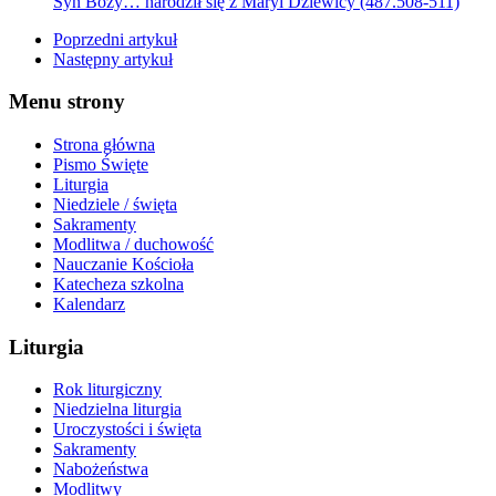
Syn Boży… narodził się z Maryi Dziewicy (487.508-511)
Poprzedni artykuł
Następny artykuł
Menu strony
Strona główna
Pismo Święte
Liturgia
Niedziele / święta
Sakramenty
Modlitwa / duchowość
Nauczanie Kościoła
Katecheza szkolna
Kalendarz
Liturgia
Rok liturgiczny
Niedzielna liturgia
Uroczystości i święta
Sakramenty
Nabożeństwa
Modlitwy