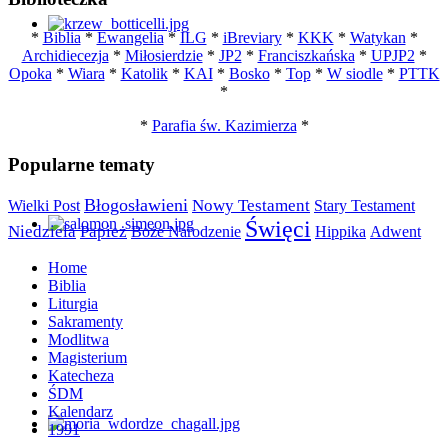
*
Biblia
*
Ewangelia
*
ILG
*
iBreviary
*
KKK
*
Watykan
*
Archidiecezja
*
Miłosierdzie
*
JP2
*
Franciszkańska
*
UPJP2
*
Opoka
*
Wiara
*
Katolik
*
KAI
*
Bosko
*
Top
*
W siodle
*
PTTK
*
*
Parafia św. Kazimierza
*
Popularne tematy
Błogosławieni
Wielki Post
Nowy Testament
Stary Testament
Święci
Niedziela
Papież
Hippika
Boże Narodzenie
Adwent
Home
Biblia
Liturgia
Sakramenty
Modlitwa
Magisterium
Katecheza
ŚDM
Kalendarz
1991