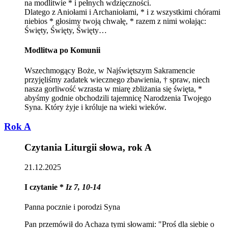
na modlitwie * i pełnych wdzięczności.
Dlatego z Aniołami i Archaniołami, * i z wszystkimi chórami
niebios * głosimy twoją chwałę, * razem z nimi wołając:
Święty, Święty, Święty…
Modlitwa po Komunii
Wszechmogący Boże, w Najświętszym Sakramencie
przyjęliśmy zadatek wiecznego zbawienia, † spraw, niech
nasza gorliwość wzrasta w miarę zbliżania się święta, *
abyśmy godnie obchodzili tajemnicę Narodzenia Twojego
Syna. Który żyje i króluje na wieki wieków.
Rok A
Czytania Liturgii słowa, rok A
21.12.2025
I czytanie *
Iz 7, 10-14
Panna pocznie i porodzi Syna
Pan przemówił do Achaza tymi słowami: "Proś dla siebie o