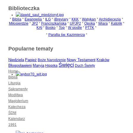
Biblioteczka
*
Biblia
*
Ewangelia
*
ILG
*
iBreviary
*
KKK
*
Watykan
*
Archidiecezja
*
Miłosierdzie
*
JP2
*
Franciszkańska
*
UPJP2
*
Opoka
*
Wiara
*
Katolik
*
KAI
*
Bosko
*
Top
*
W siodle
*
PTTK
*
*
Parafia św. Kazimierza
*
Popularne tematy
Niedziela
Nowy Testament
Kraków
Papież
Boże Narodzenie
Święci
Błogosławieni
Maryja
Hippika
Duch Święty
Home
Biblia
Liturgia
Sakramenty
Modlitwa
Magisterium
Katecheza
ŚDM
Kalendarz
1991