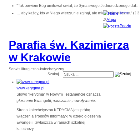
"Tak bowiem Bóg umiłował świat, że Syna swego Jednorodzonego dał…
… aby każdy, kto w Niego wierzy, nie zginął, ale miał życie wieczne." (J 3
Home
Mapa
Poczta
Parafia św. Kazimierza
w Krakowie
Serwis liturgiczno-katechetyczny
Szukaj...
www.kerygma.pl
Słowo "kerygma" w Nowym Testamencie oznacza
głoszenie
Ewangelii,
nauczanie
,
nawoływanie
.
Strona katechetyczna KERYGMA jest próbą
włączenia środków informatyki w dzieło głoszenia
Ewangelii, zwłaszcza w ramach szkolnej
katechezy.