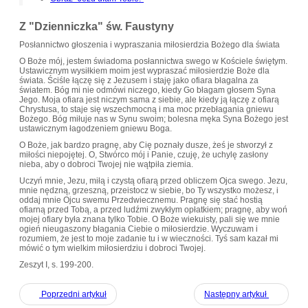
Z "Dzienniczka" św. Faustyny
Posłannictwo głoszenia i wypraszania miłosierdzia Bożego dla świata
O Boże mój, jestem świadoma posłannictwa swego w Kościele świętym.
Ustawicznym wysiłkiem moim jest wypraszać miłosierdzie Boże dla
świata. Ściśle łączę się z Jezusem i staję jako ofiara błagalna za
światem. Bóg mi nie odmówi niczego, kiedy Go błagam głosem Syna
Jego. Moja ofiara jest niczym sama z siebie, ale kiedy ją łączę z ofiarą
Chrystusa, to staje się wszechmocną i ma moc przebłagania gniewu
Bożego. Bóg miłuje nas w Synu swoim; bolesna męka Syna Bożego jest
ustawicznym łagodzeniem gniewu Boga.
O Boże, jak bardzo pragnę, aby Cię poznały dusze, żeś je stworzył z
miłości niepojętej. O, Stwórco mój i Panie, czuję, że uchylę zasłony
nieba, aby o dobroci Twojej nie wątpiła ziemia.
Uczyń mnie, Jezu, miłą i czystą ofiarą przed obliczem Ojca swego. Jezu,
mnie nędzną, grzeszną, przeistocz w siebie, bo Ty wszystko możesz, i
oddaj mnie Ojcu swemu Przedwiecznemu. Pragnę się stać hostią
ofiarną przed Tobą, a przed ludźmi zwykłym opłatkiem; pragnę, aby woń
mojej ofiary była znana tylko Tobie. O Boże wiekuisty, pali się we mnie
ogień nieugaszony błagania Ciebie o miłosierdzie. Wyczuwam i
rozumiem, że jest to moje zadanie tu i w wieczności. Tyś sam kazał mi
mówić o tym wielkim miłosierdziu i dobroci Twojej.
Zeszyt I, s. 199-200.
Poprzedni artykuł
Następny artykuł