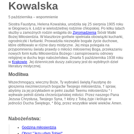
Kowalska
5 października – wspomnienie
Siostra Faustyna, Helena Kowalska, urodziła się 25 sierpnia 1905 roku
w Głogowcu k. Łodzi w wielodzietnej rodzinie chłopskiej. Po kilku latach
służby u zamożnych rodzin wstąpiła do
Zgromadzenia
Sióstr Matki
Bożej Miłosierdzia. W klasztorze gorliwie spełniała obowiązki kucharki,
ogrodniczki i furtianki. Prowadziła niezwykle bogate życie duchowe,
które obfitowało w różne dary mistyczne. Jej misja polegała na
przypomnieniu światu prawdy o miłości miłosiernej Boga, przekazaniu
nowych form kultu Miłosierdzia Bożego i zainspirowaniu odnowy
religijnej w duchu tego nabożeństwa. Zmarła 5 października 1938 roku
w
Krakowie
. Jej dzienniczek duszy zaliczany jest do wybitnych dzieł
literatury mistycznej.
Modlitwa
Wszechmogący, wieczny Boże, Ty wybrałeś świętą Faustynę do
głoszenia niezmierzonych bogactw Twojego miłosierdzia, † spraw,
abyśmy za jej przykładem w pełni zaufali Twemu miłosierdziu * i
wytrwale pełnili dzieła chrześcijańskiej miłości. Przez naszego Pana
Jezusa Chrystusa, Twojego Syna, † który z Tobą żyje i króluje w
jedności Ducha Świętego, * Bóg, przez wszystkie wieki wieków. Amen.
Nabożeństwa:
Godzina miłosierdzia
Obraz "Jezu ufam Tobie!"