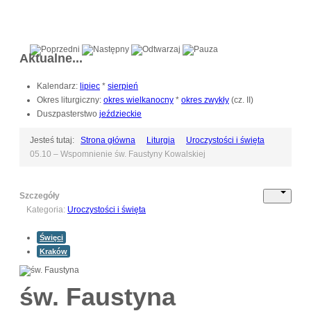
Aktualne...
Kalendarz:
lipiec
*
sierpień
Okres liturgiczny:
okres wielkanocny
*
okres zwykły
(cz. II)
Duszpasterstwo
jeździeckie
Jesteś tutaj:
Strona główna
Liturgia
Uroczystości i święta
05.10 – Wspomnienie św. Faustyny Kowalskiej
Szczegóły
Kategoria:
Uroczystości i święta
Święci
Kraków
św. Faustyna