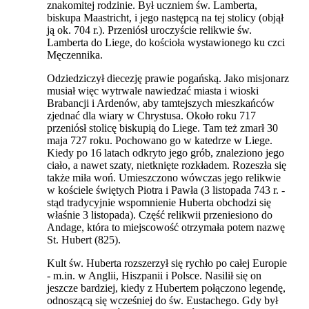
znakomitej rodzinie. Był uczniem św. Lamberta,
biskupa Maastricht, i jego następcą na tej stolicy (objął
ją ok. 704 r.). Przeniósł uroczyście relikwie św.
Lamberta do Liege, do kościoła wystawionego ku czci
Męczennika.
Odziedziczył diecezję prawie pogańską. Jako misjonarz
musiał więc wytrwale nawiedzać miasta i wioski
Brabancji i Ardenów, aby tamtejszych mieszkańców
zjednać dla wiary w Chrystusa. Około roku 717
przeniósł stolicę biskupią do Liege. Tam też zmarł 30
maja 727 roku. Pochowano go w katedrze w Liege.
Kiedy po 16 latach odkryto jego grób, znaleziono jego
ciało, a nawet szaty, nietknięte rozkładem. Rozeszła się
także miła woń. Umieszczono wówczas jego relikwie
w kościele świętych Piotra i Pawła (3 listopada 743 r. -
stąd tradycyjnie wspomnienie Huberta obchodzi się
właśnie 3 listopada). Część relikwii przeniesiono do
Andage, która to miejscowość otrzymała potem nazwę
St. Hubert (825).
Kult św. Huberta rozszerzył się rychło po całej Europie
- m.in. w Anglii, Hiszpanii i Polsce. Nasilił się on
jeszcze bardziej, kiedy z Hubertem połączono legendę,
odnoszącą się wcześniej do św. Eustachego. Gdy był