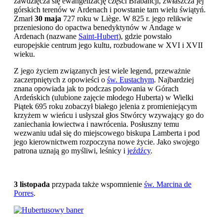
zawdzięcza się ewangelizację części Brabancji, zwłaszcza jej
górskich terenów w Ardenach i powstanie tam wielu świątyń.
Zmarł
30 maja
727 roku w Liège. W 825 r. jego relikwie
przeniesiono do opactwa benedyktynów w Andage w
Ardenach (nazwane
Saint-Hubert
), gdzie powstało
europejskie centrum jego kultu, rozbudowane w XVI i XVII
wieku.
Z jego życiem związanych jest wiele legend, przeważnie
zaczerpniętych z opowieści o
św. Eustachym
. Najbardziej
znana opowiada jak to podczas polowania w Górach
Ardeńskich (ulubione zajęcie młodego Huberta) w Wielki
Piątek 695 roku zobaczył białego jelenia z promieniejącym
krzyżem w wieńcu i usłyszał głos Stwórcy wzywający go do
zaniechania łowiectwa i nawrócenia. Posłuszny temu
wezwaniu udał się do miejscowego biskupa Lamberta i pod
jego kierownictwem rozpoczyna nowe życie. Jako swojego
patrona uznają go myśliwi, leśnicy i
jeźdźcy
.
3 listopada
przypada także wspomnienie
św. Marcina de
Porres
.