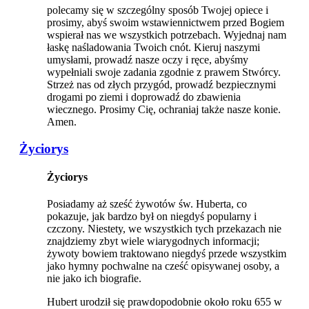
polecamy się w szczególny sposób Twojej opiece i
prosimy, abyś swoim wstawiennictwem przed Bogiem
wspierał nas we wszystkich potrzebach. Wyjednaj nam
łaskę naśladowania Twoich cnót. Kieruj naszymi
umysłami, prowadź nasze oczy i ręce, abyśmy
wypełniali swoje zadania zgodnie z prawem Stwórcy.
Strzeż nas od złych przygód, prowadź bezpiecznymi
drogami po ziemi i doprowadź do zbawienia
wiecznego. Prosimy Cię, ochraniaj także nasze konie.
Amen.
Życiorys
Życiorys
Posiadamy aż sześć żywotów św. Huberta, co
pokazuje, jak bardzo był on niegdyś popularny i
czczony. Niestety, we wszystkich tych przekazach nie
znajdziemy zbyt wiele wiarygodnych informacji;
żywoty bowiem traktowano niegdyś przede wszystkim
jako hymny pochwalne na cześć opisywanej osoby, a
nie jako ich biografie.
Hubert urodził się prawdopodobnie około roku 655 w