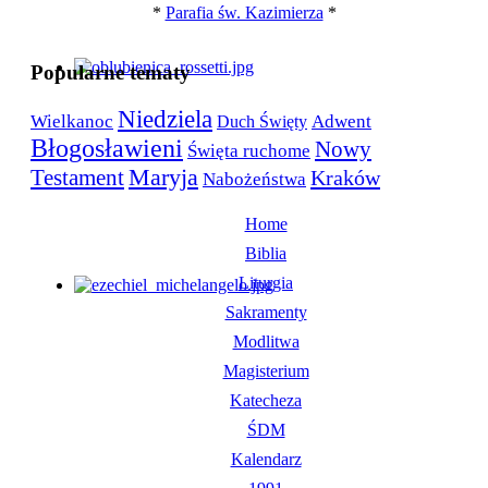
*
Parafia św. Kazimierza
*
Popularne tematy
Niedziela
Wielkanoc
Adwent
Duch Święty
Błogosławieni
Nowy
Święta ruchome
Maryja
Testament
Kraków
Nabożeństwa
Home
Biblia
Liturgia
Sakramenty
Modlitwa
Magisterium
Katecheza
ŚDM
Kalendarz