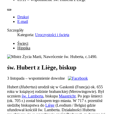
Drukuj
E-mail
Szczegóły
Kategoria:
Uroczystości i święta
Święci
Hippika
św. Hubert z Liège, biskup
3 listopada – wspomnienie dowolne
Hubert (
Hubertus
) urodził się w Gaskonii (Francja) ok. 655
roku w książęcej rodzinie brabanckiej (Merowingowie). Był
uczniem
św. Lamberta
, biskupa
Maastricht
. Po jego śmierci
(ok. 705 r.) został biskupem tego miasta. W 717 r. przeniósł
siedzibę biskupstwa do
Liège
(Leodium / Belgia) gdzie
ufundował kościół św. Lamberta. Działalności Huberta