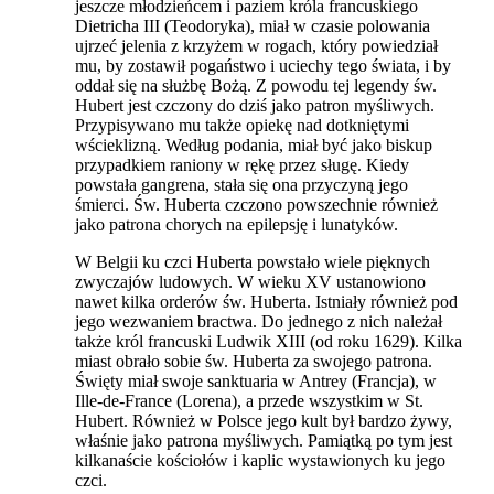
jeszcze młodzieńcem i paziem króla francuskiego
Dietricha III (Teodoryka), miał w czasie polowania
ujrzeć jelenia z krzyżem w rogach, który powiedział
mu, by zostawił pogaństwo i uciechy tego świata, i by
oddał się na służbę Bożą. Z powodu tej legendy św.
Hubert jest czczony do dziś jako patron myśliwych.
Przypisywano mu także opiekę nad dotkniętymi
wścieklizną. Według podania, miał być jako biskup
przypadkiem raniony w rękę przez sługę. Kiedy
powstała gangrena, stała się ona przyczyną jego
śmierci. Św. Huberta czczono powszechnie również
jako patrona chorych na epilepsję i lunatyków.
W Belgii ku czci Huberta powstało wiele pięknych
zwyczajów ludowych. W wieku XV ustanowiono
nawet kilka orderów św. Huberta. Istniały również pod
jego wezwaniem bractwa. Do jednego z nich należał
także król francuski Ludwik XIII (od roku 1629). Kilka
miast obrało sobie św. Huberta za swojego patrona.
Święty miał swoje sanktuaria w Antrey (Francja), w
Ille-de-France (Lorena), a przede wszystkim w St.
Hubert. Również w Polsce jego kult był bardzo żywy,
właśnie jako patrona myśliwych. Pamiątką po tym jest
kilkanaście kościołów i kaplic wystawionych ku jego
czci.