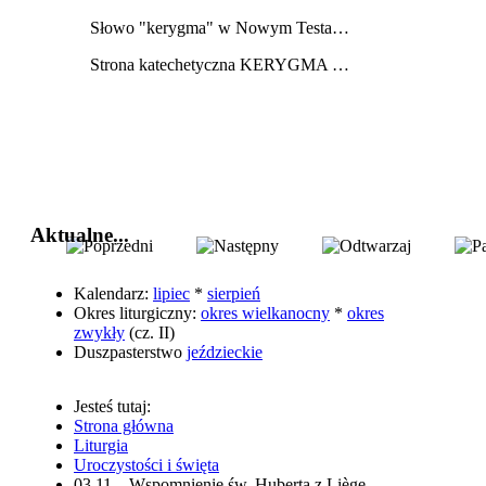
Słowo "kerygma" w Nowym Testamencie oznacza
głosz
Strona katechetyczna KERYGMA jest próbą włączenia środków informatyki w dzieło głoszenia Ewangelii, zwłaszcza w ramach szkolnej katechezy.
Aktualne...
Kalendarz:
lipiec
*
sierpień
Okres liturgiczny:
okres wielkanocny
*
okres
zwykły
(cz. II)
Duszpasterstwo
jeździeckie
Jesteś tutaj:
Strona główna
Liturgia
Uroczystości i święta
03.11 – Wspomnienie św. Huberta z Liège