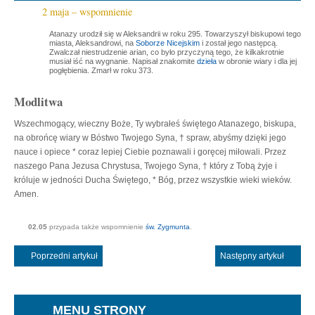
2 maja – wspomnienie
Atanazy urodził się w Aleksandrii w roku 295. Towarzyszył biskupowi tego
miasta, Aleksandrowi, na
Soborze Nicejskim
i został jego następcą.
Zwalczał niestrudzenie arian, co było przyczyną tego, że kilkakrotnie
musiał iść na wygnanie. Napisał znakomite
dzieła
w obronie wiary i dla jej
pogłębienia. Zmarł w roku 373.
Modlitwa
Wszechmogący, wieczny Boże, Ty wybrałeś świętego Atanazego, biskupa,
na obrońcę wiary w Bóstwo Twojego Syna, † spraw, abyśmy dzięki jego
nauce i opiece * coraz lepiej Ciebie poznawali i goręcej miłowali. Przez
naszego Pana Jezusa Chrystusa, Twojego Syna, † który z Tobą żyje i
króluje w jedności Ducha Świętego, * Bóg, przez wszystkie wieki wieków.
Amen.
02.05
przypada także wspomnienie
św. Zygmunta
.
Poprzedni artykuł
Następny artykuł
MENU STRONY