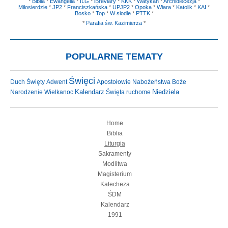
*
Biblia
*
Ewangelia
*
ILG
*
iBreviary
*
KKK
*
Watykan
*
Archidiecezja
*
Miłosierdzie
*
JP2
*
Franciszkańska
*
UPJP2
*
Opoka
*
Wiara
*
Katolik
*
KAI
*
Bosko
*
Top
*
W siodle
*
PTTK
*
*
Parafia św. Kazimierza
*
POPULARNE TEMATY
Święci
Duch Święty
Adwent
Apostołowie
Nabożeństwa
Boże
Niedziela
Narodzenie
Wielkanoc
Kalendarz
Święta ruchome
Home
Biblia
Liturgia
Sakramenty
Modlitwa
Magisterium
Katecheza
ŚDM
Kalendarz
1991