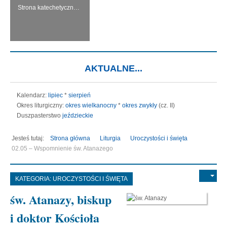
Strona katechetyczna KERYGMA jest próbą włączenia środków informatyki w dzieło głoszenia Ewangelii, zwłaszcza w ramach szkolnej katechezy.
AKTUALNE...
Kalendarz:
lipiec
*
sierpień
Okres liturgiczny:
okres wielkanocny
*
okres zwykły
(cz. II)
Duszpasterstwo
jeździeckie
Jesteś tutaj:
Strona główna
Liturgia
Uroczystości i święta
02.05 – Wspomnienie św. Atanazego
KATEGORIA:
UROCZYSTOŚCI I ŚWIĘTA
św. Atanazy, biskup
i doktor Kościoła