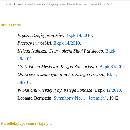
Zob.
Sobór
Trydencki,
Nauka o Najświętszej Ofierze Mszy św.
, Sesja XXII (1562).
Bibliografia
Izajasz. Książę proroków
,
Bkpk 14/2010
.
Prorocy i wróżbici
,
Bkpk 14/2010
.
Księga Izajasza. Cztery pieśni Sługi Pańskiego
,
Bkpk
28/2012
.
Czekając na Mesjasza. Księga Zachariasza
,
Bkpk 35/2012
.
Opowieść o szalonym proroku. Księga Ozeasza
,
Bkpk
38/2013
.
W brzuchu wielkiej ryby. Księga Jonasza
, Bkpk
42/2013
.
Leonard Bernstein,
Symphony No. 1 "Jeremiah"
, 1942.
Ku refleksji, porozmawiajmy…