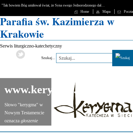
"Tak bowiem Bóg umiłował świat, że Syna swego Jednorodzonego dał…
Home
Mapa
Poczta
Parafia św. Kazimierza w
Krakowie
Serwis liturgiczno-katechetyczny
Szukaj...
www.kerygma.pl
Słowo "kerygma" w
Nowym Testamencie
oznacza
głoszenie
Ewangelii,
nauczanie
,