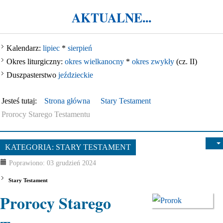
nawoływanie
.
AKTUALNE...
Strona katechetyczna
KERYGMA jest
Kalendarz:
lipiec
*
sierpień
próbą włączenia
Okres liturgiczny:
okres wielkanocny
*
okres zwykły
(cz. II)
środków informatyki
Duszpasterstwo
jeździeckie
w dzieło głoszenia
Ewangelii, zwłaszcza
Jesteś tutaj:
Strona główna
Stary Testament
w ramach szkolnej
Prorocy Starego Testamentu
katechezy.
KATEGORIA:
STARY TESTAMENT
Poprawiono: 03 grudzień 2024
Stary Testament
Prorocy Starego