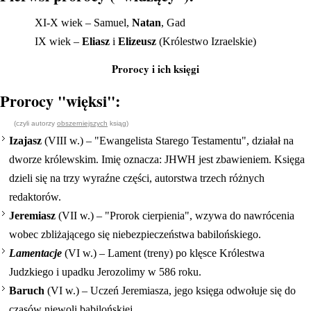
XI-X wiek – Samuel,
Natan
, Gad
IX wiek –
Eliasz
i
Elizeusz
(Królestwo Izraelskie)
Prorocy i ich księgi
Prorocy "więksi":
(czyli autorzy
obszerniejszych
ksiąg)
Izajasz
(VIII w.) – "Ewangelista Starego Testamentu", działał na
dworze królewskim. Imię oznacza: JHWH jest zbawieniem. Księga
dzieli się na trzy wyraźne części, autorstwa trzech różnych
redaktorów.
Jeremiasz
(VII w.) – "Prorok cierpienia", wzywa do nawrócenia
wobec zbliżającego się niebezpieczeństwa babilońskiego.
Lamentacje
(VI w.) – Lament (treny) po klęsce Królestwa
Judzkiego i upadku Jerozolimy w 586 roku.
Baruch
(VI w.) – Uczeń Jeremiasza, jego księga odwołuje się do
czasów niewoli babilońskiej.