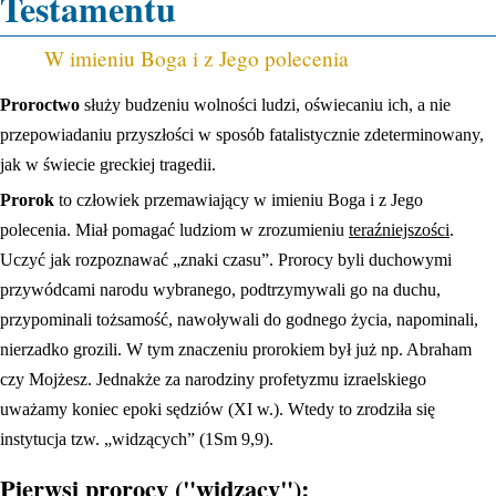
Testamentu
W imieniu Boga i z Jego polecenia
Proroctwo
służy budzeniu wolności ludzi, oświecaniu ich, a nie
przepowiadaniu przyszłości w sposób fatalistycznie zdeterminowany,
jak w świecie greckiej tragedii.
Prorok
to człowiek przemawiający w imieniu Boga i z Jego
polecenia. Miał pomagać ludziom w zrozumieniu
teraźniejszości
.
Uczyć jak rozpoznawać „znaki czasu”. Prorocy byli duchowymi
przywódcami narodu wybranego, podtrzymywali go na duchu,
przypominali tożsamość, nawoływali do godnego życia, napominali,
nierzadko grozili. W tym znaczeniu prorokiem był już np. Abraham
czy Mojżesz. Jednakże za narodziny profetyzmu izraelskiego
uważamy koniec epoki sędziów (XI w.). Wtedy to zrodziła się
instytucja tzw. „widzących” (1Sm 9,9).
Pierwsi prorocy ("widzący"):