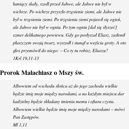
łamiący skały, szedł przed Jahwe, ale Jahwe nie był w
wichrze. Po wichrze przyszło trzęsienie ziemi, ale Jahwe nie
był w trzęsieniu ziemi. Po trzęsieniu ziemi pojawił się ogień,
ale Jahwe nie był w ogniu. Po tym ogniu [dał się słyszeć]
szmer delikatnego powiewu. Gdy go posłyszał Eliasz, zasłonił
płaszczem swoją twarz, wyszedł i stanął u wejścia groty. A oto
głos przemówił do niego: – Co ty tu robisz, Eliaszu?
1Krl 19,11-13
Prorok Malachiasz o Mszy św.
Albowiem od wschodu słońca aż do jego zachodu wielkie
będzie imię moje między narodami, a na każdym miejscu dar
kadzielny będzie składany imieniu memu i ofiara czysta.
Albowiem wielkie będzie imię moje między narodami – mówi
Pan Zastępów.
Ml 1,11