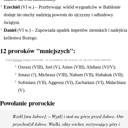
Ezechiel
(VI w.) – Przebywając wśród wygnańców w Babilonie
dodaje im otuchy nadzieją powrotu do ojczyzny i odbudowy
świątyni.
Daniel
(VI w.) – Zapowiada upadek imperiów ziemskich i nadejścia
królestwa Bożego.
12 proroków "mniejszych":
(czyli
krótsze
księgi prorockie, co oczywiście nie znaczy, że są one mniej ważne!)
Ozeasz (VIII), Joel (V), Amos (VIII), Abdiasz (VI/V);
Jonasz (?), Micheasz (VIII), Nahum (VII), Habakuk (VII);
Sofoniasz (VII), Aggeusz (VI), Zachariasz (VI), Malachiasz
(V).
Powołanie prorockie
Rzekł [mu Jahwe]: – Wyjdź i stań na górze przed Jahwe. Oto
przechodził Jahwe. Wielki, silny wicher, rozrywający góry i