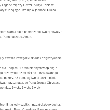
zabiegała o pokój i pełniła dzieła
ój i zgodę między ludźmi i służyli Tobie w
ry z Tobą żyje i króluje w jedności Ducha
 która starała się o pomnożenie Twojej chwały, *
usa, Pana naszego. Amen.
ty, zawsze i wszędzie składali dziękczynienie,
 dla ubogich * i brała biednych w opiekę. *
go przepychu * z miłości do ukrzyżowanego
kład pokory. * Z pomocą Twojej łaski mężnie
stwa, * przez naszego Pana Jezusa Chrystusa.
wołając: Święty, Święty, Święty…
bronił nas od wszelkich napaści złego ducha, *
nię pokoju. Przez Chrystusa, Pana naszego.