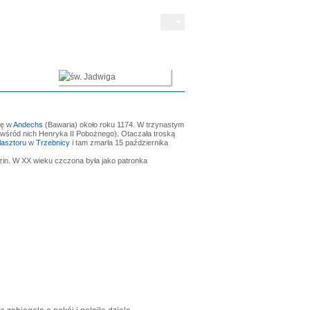
ię w
Andechs
(Bawaria) około roku 1174. W trzynastym
 (wśród nich Henryka II Pobożnego). Otaczała troską
lasztoru
w
Trzebnicy
i tam zmarła 15 października
dzin. W XX wieku czczona była jako patronka