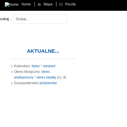
Home
Mapa
Poczta
 aby każdy, kto w Niego wierzy, nie zginął, ale miał życie wieczne." (J 3,16)
zukaj...
AKTUALNE...
Kalendarz:
lipiec
*
sierpień
Okres liturgiczny:
okres
wielkanocny
*
okres zwykły
(cz. II)
Duszpasterstwo
jeździeckie