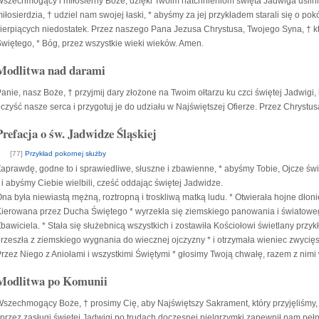
szechmogący i miłosierny Boże, dzięki Twoim natchnieniom święta Jadwiga usilnie 
iłosierdzia, † udziel nam swojej łaski, * abyśmy za jej przykładem starali się o pok
ierpiących niedostatek. Przez naszego Pana Jezusa Chrystusa, Twojego Syna, † któ
więtego, * Bóg, przez wszystkie wieki wieków. Amen.
Modlitwa nad darami
anie, nasz Boże, † przyjmij dary złożone na Twoim ołtarzu ku czci świętej Jadwigi,
czyść nasze serca i przygotuj je do udziału w Najświętszej Ofierze. Przez Chryst
Prefacja o św. Jadwidze Śląskiej
[77]
Przykład pokornej służby
aprawdę, godne to i sprawiedliwe, słuszne i zbawienne, * abyśmy Tobie, Ojcze świę
 i abyśmy Ciebie wielbili, cześć oddając świętej Jadwidze.
na była niewiastą mężną, roztropną i troskliwą matką ludu. * Otwierała hojne dłonie
ierowana przez Ducha Świętego * wyrzekła się ziemskiego panowania i światowe
bawiciela. * Stała się służebnicą wszystkich i zostawiła Kościołowi świetlany przy
rzeszła z ziemskiego wygnania do wiecznej ojczyzny * i otrzymała wieniec zwycię
rzez Niego z Aniołami i wszystkimi Świętymi * głosimy Twoją chwałę, razem z nimi 
Modlitwa po Komunii
szechmogący Boże, † prosimy Cię, aby Najświętszy Sakrament, który przyjęliśmy, 
 przez zasługi świętej Jadwigi po trudach doczesnej pielgrzymki zapewnił nam peł