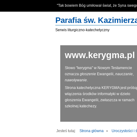
"Tak bowiem Bóg umiłował świat, że Syna swe
Parafia św. Kazimier
Serwis liturgiczno-katechetyczny
www.kerygma.pl
Słowo "kerygma" w Nowym Testamencie
oznacza
głoszenie
Ewangelii,
nauczanie
,
nawoływanie
.
Strona katechetyczna KERYGMA jest próbą
włączenia środków informatyki w dzieło
głoszenia Ewangelii, zwłaszcza w ramach
szkolnej katechezy.
Jesteś tutaj:
Strona główna
Uroczystości i 