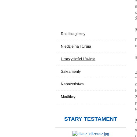
W
m
c
LITURGIA
Ś
Rok liturgiczny
P
o
Niedzielna liturgia
Uroczystości i święta
Sakramenty
Z
*
Nabożeństwa
O
K
Modlitwy
Z
p
P
STARY TESTAMENT
W
i