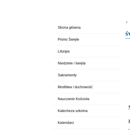
MENU STRONY
Strona główna
ś
Pismo Święte
Liturgia
Niedziele / święta
Sakramenty
Modlitwa / duchowość
Nauczanie Kościoła
Katecheza szkolna
Kalendarz