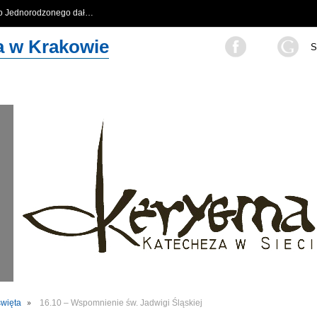
go Jednorodzonego dał…
…
za w Krakowie
S
święta
16.10 – Wspomnienie św. Jadwigi Śląskiej