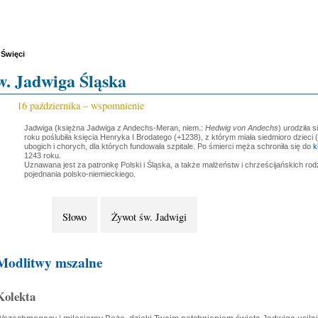
KATEGORIA:
UROCZYSTOŚCI I ŚWIĘTA
Święci
w. Jadwiga Śląska
16 października – wspomnienie
Jadwiga (księżna Jadwiga z Andechs-Meran, niem.:
Hedwig von Andechs
) urodziła s
roku poślubiła księcia Henryka I Brodatego (+1238), z którym miała siedmioro dzieci
ubogich i chorych, dla których fundowała szpitale. Po śmierci męża schroniła się do
k
1243 roku.
Uznawana jest za patronkę Polski i Śląska, a także małżeństw i chrześcijańskich ro
pojednania polsko-niemieckiego.
Msza św.
Słowo
Żywot św. Jadwigi
Modlitwy mszalne
Kolekta