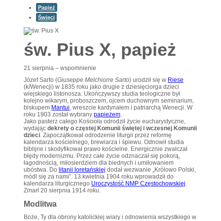
Papież
Święci
św. Pius X, papież
21 sierpnia – wspomnienie
Józef Sarto (
Giuseppe Melchiorre Sarto
) urodził się w
Riese
(k/Wenecji) w 1835 roku jako drugie z dziesięciorga dzieci
wiejskiego listonosza. Ukończywszy studia teologiczne był
kolejno wikarym, proboszczem, ojcem duchownym seminarium,
biskupem
Mantui
, wreszcie kardynałem i patriarchą Wenecji. W
roku 1903 został wybrany
papieżem
.
Jako pasterz całego Kościoła odrodził życie eucharystyczne,
wydając
dekrety o częstej Komunii świętej i wczesnej Komunii
dzieci
. Zapoczątkował odrodzenie liturgii przez reformę
kalendarza kościelnego, brewiarza i śpiewu. Odnowił studia
biblijne i skodyfikował prawo kościelne. Energicznie zwalczał
błędy modernizmu. Przez całe życie odznaczał się pokorą,
łagodnością, miłosierdziem dla biednych i umiłowaniem
ubóstwa. Do
litanii loretańskiej
dodał wezwanie „Królowo Polski,
módl się za nami”. 13 kwietnia 1904 roku wprowadził do
kalendarza liturgicznego
Uroczystość NMP Częstochowskiej
.
Zmarł 20 sierpnia 1914 roku.
Modlitwa
Boże, Ty dla obrony katolickiej wiary i odnowienia wszystkiego w