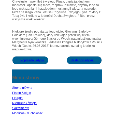
Chrystusie napełniłeś świętego Piusa, papieża, duchem
mądrości i apostolską mocą, † spraw łaskawie, abyśmy idąc za
jego wskazaniami i przykładem * osiągnęli wieczną nagrodę.
Przez naszego Pana Jezusa Chrystusa, Twojego Syna, † który z
Tobą żyje i króluje w jedności Ducha Świętego, * Bóg, przez
wszystkie wieki wieków.
Niektóre źródła podają, że jego ojciec Giovanni Sarto był
Polakiem (Jan Krawiec), który uciekając przed wojskiem,
wyemigrował z Górnego Śląska do Włoch, natomiast jego matka
Margherita była Włoszką. Jednakże kongres historyków z Polski i
Włoch (Opole, 26.06.2013) jednoznacznie uznał tę teorię za
nieprawdziwą.
Poprzedni artykuł
Następny artykuł
Menu strony
Strona główna
Pismo Święte
Liturgia
Niedziele / święta
Sakramenty
Modlitwa / duchowość