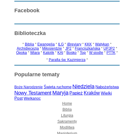
Facebook
Biblioteczka
*
Biblia
*
Ewangelia
*
ILG
*
iBreviary
*
KKK
*
Watykan
*
Archidiecezja
*
Miłosierdzie
*
JP2
*
Franciszkańska
*
UPJP2
*
Opoka
*
Wiara
*
Katolik
*
KAI
*
Bosko
*
Top
*
W siodle
*
PTTK
*
*
Parafia św. Kazimierza
*
Popularne tematy
Niedziela
Święta ruchome
Nabożeństwa
Boże Narodzenie
Maryja
Nowy Testament
Papież
Kraków
Wielki
Post
Wielkanoc
Home
Biblia
Liturgia
Sakramenty
Modlitwa
Magisterium