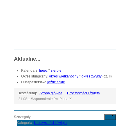
www.kerygma.pl
Słowo "kerygma" w Nowym Testamencie oznacza
głoszenie
Ewangelii
Strona katechetyczna KERYGMA jest próbą włączenia środków informatyki w dzieło głoszenia Ewangelii, zwłaszcza w ramach szkolnej katechezy.
Aktualne...
Kalendarz:
lipiec
*
sierpień
Okres liturgiczny:
okres wielkanocny
*
okres zwykły
(cz. II)
Duszpasterstwo
jeździeckie
Jesteś tutaj:
Strona główna
Uroczystości i święta
21.08 – Wspomnienie św. Piusa X
Szczegóły
Kategoria:
Uroczystości i święta