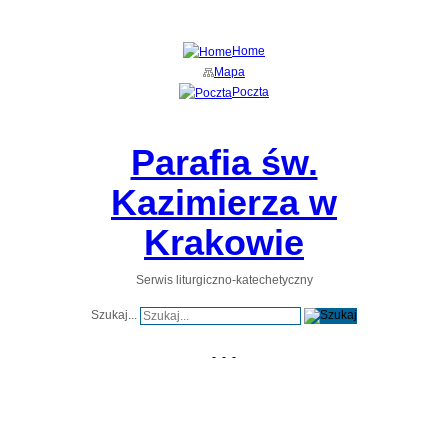
"Tak bowiem Bóg umiłował świat, że Syna swego Jednorodzonego d
… aby każdy, kto w Niego wierzy, nie zginął, ale miał życie wieczne." (
Home
Mapa
Poczta
Parafia św.
Kazimierza w
Krakowie
Serwis liturgiczno-katechetyczny
Szukaj...