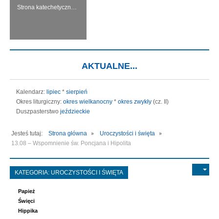
Strona katechetyczna KERYGMA jest próbą włączenia środków informatyki w dzieło głoszenia Ewangelii, zwłaszcza w ramach szkolnej katechezy.
AKTUALNE...
Kalendarz:
lipiec
*
sierpień
Okres liturgiczny:
okres wielkanocny
*
okres zwykły
(cz. II)
Duszpasterstwo
jeździeckie
Jesteś tutaj:
Strona główna
Uroczystości i święta
13.08 – Wspomnienie św. Poncjana i Hipolita
KATEGORIA:
UROCZYSTOŚCI I ŚWIĘTA
Papież
Święci
Hippika