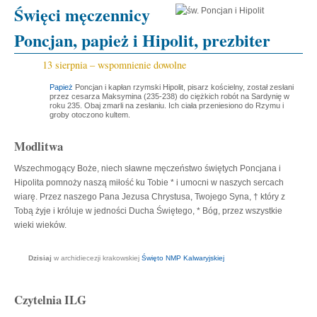
Święci męczennicy
Poncjan, papież i Hipolit, prezbiter
13 sierpnia – wspomnienie dowolne
Papież
Poncjan i kapłan rzymski Hipolit, pisarz kościelny, został zesłani
przez cesarza Maksymina (235-238) do ciężkich robót na Sardynię w
roku 235. Obaj zmarli na zesłaniu. Ich ciała przeniesiono do Rzymu i
groby otoczono kultem.
Modlitwa
Wszechmogący Boże, niech sławne męczeństwo świętych Poncjana i
Hipolita pomnoży naszą miłość ku Tobie * i umocni w naszych sercach
wiarę. Przez naszego Pana Jezusa Chrystusa, Twojego Syna, † który z
Tobą żyje i króluje w jedności Ducha Świętego, * Bóg, przez wszystkie
wieki wieków.
Dzisiaj
w archidiecezji krakowskiej
Święto NMP Kalwaryjskiej
Czytelnia ILG