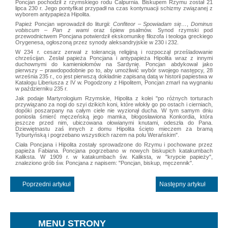
Poncjan pochodził z rzymskiego rodu Calpurnia. Biskupem Rzymu został 21
lipca 230 r. Jego pontyfikat przypadł na czas kontynuacji schizmy związanej z
wyborem antypapieża Hipolita.
Papież Poncjan wprowadził do liturgii:
Confiteor – Spowiadam się…
,
Dominus
vobiscum – Pan z wami
oraz śpiew psalmów. Synod rzymski pod
przewodnictwem Poncjana potwierdził ekskomunikę filozofa i teologa greckiego
Orygenesa, ogłoszoną przez synody aleksandryjskie w 230 i 232.
W 234 r. cesarz zerwał z tolerancją religijną i rozpoczął prześladowanie
chrześcijan. Zesłał papieża Poncjana i antypapieża Hipolita wraz z innymi
duchownymi do kamieniołomów na Sardynię. Poncjan abdykował jako
pierwszy
–
prawdopodobnie po to, aby umożliwić wybór swojego następcy, 28
września 235 r., co jest pierwszą dokładnie zapisaną datą w historii papiestwa w
Katalogu Liberiusza z IV w. Pogodzony z Hipolitem, Poncjan zmarł na wygnaniu
w październiku 235 r.
Jak podaje Martyrologium Rzymskie, Hipolita z kolei "po różnych torturach
przywiązano za nogi do szyi dzikich koni, które wlokły go po ostach i cierniach,
dopóki poszarpany na całym ciele nie wyzionął ducha. W tym samym dniu
poniosła śmierć męczeńską jego mamka, błogosławiona Konkordia, która
jeszcze przed nim, ubiczowana ołowianymi knutami, odeszła do Pana.
Dziewiętnastu zaś innych z domu Hipolita ścięto mieczem za bramą
Tyburtyńską i pogrzebano wszystkich razem na polu Werańskim".
Ciała Poncjana i Hipolita zostały sprowadzone do Rzymu i pochowane przez
papieża Fabiana. Poncjana pogrzebano w nowych biskupich katakumbach
Kaliksta. W 1909 r. w katakumbach św. Kaliksta, w "krypcie papieży",
znaleziono grób św. Poncjana z napisem: "Poncjan, biskup, męczennik".
Poprzedni artykuł
Następny artykuł
MENU STRONY