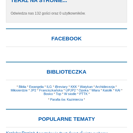
TERAZ NA STRONIE...
Odwiedza nas 132 gości oraz 0 użytkowników.
FACEBOOK
BIBLIOTECZKA
*
Biblia
*
Ewangelia
*
ILG
*
iBreviary
*
KKK
*
Watykan
*
Archidiecezja
*
Miłosierdzie
*
JP2
*
Franciszkańska
*
UPJP2
*
Opoka
*
Wiara
*
Katolik
*
KAI
*
Bosko
*
Top
*
W siodle
*
PTTK
*
*
Parafia św. Kazimierza
*
POPULARNE TEMATY