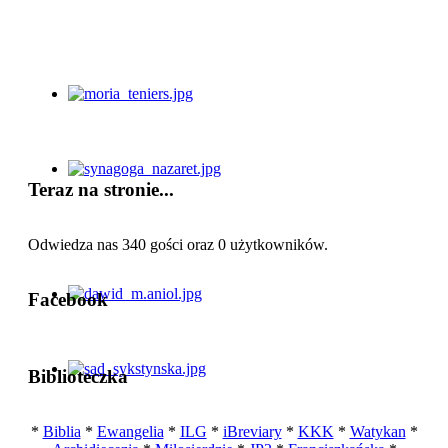
Teraz na stronie...
Odwiedza nas 340 gości oraz 0 użytkowników.
Facebook
Biblioteczka
*
Biblia
*
Ewangelia
*
ILG
*
iBreviary
*
KKK
*
Watykan
*