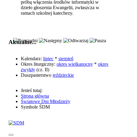
próbą włączenia środków informatyki w
dzieło głoszenia Ewangelii, zwłaszcza w
ramach szkolnej katechezy.
Aktualne...
Kalendarz:
lipiec
*
sierpień
Okres liturgiczny:
okres wielkanocny
*
okres
zwykły
(cz. II)
Duszpasterstwo
jeździeckie
Jesteś tutaj:
Strona główna
Światowe Dni Młodzieży
Symbole ŚDM