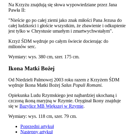
Na Krzyżu znajdują się słowa wypowiedziane przez Jana
Pawła II:
"Nieście go po całej ziemi jako znak miłości Pana Jezusa do
całej ludzkości i głoście wszystkim, że zbawienie i odkupienie
jest tylko w Chrystusie umarłym i zmartwychwstałym".
Krzyż ŚDM wędruje po całym świecie docierając do
milionów serc.
Wymiary: wys. 380 cm, szer. 175 cm.
Ikona Matki Bożej
Od Niedzieli Palmowej 2003 roku razem z Krzyżem ŚDM
wędruje Ikona Matki Bożej
Salus Populi Romani
.
Opiekunka Ludu Rzymskiego jest najbardziej ukochaną i
czczoną ikoną maryjną w Rzymie. Oryginał Ikony znajduje
się w
Bazylice MB Większej w Rzymie
.
Wymiary: wys. 118 cm, szer. 79 cm.
Poprzedni artykuł
Następny artykuł