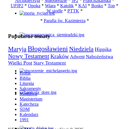
Archidiecezja
*
Miłosierdzie
*
JP2
*
Franciszkańska
*
UPJP2
*
Opoka
*
Wiara
*
Katolik
*
KAI
*
Bosko
*
Top
*
W siodle
*
PTTK
*
*
Parafia św. Kazimierza
*
Popularne tematy
Błogosławieni
Maryja
Niedziela
Hippika
Nowy Testament
Kraków
Nabożeństwa
Adwent
Wielki Post
Stary Testament
Home
Biblia
Liturgia
Sakramenty
Modlitwa
Magisterium
Katecheza
ŚDM
Kalendarz
1991