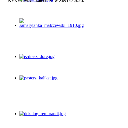
KERYGMA – katecheza w Sieci © 2026.