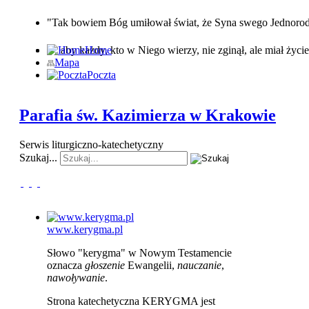
"Tak bowiem Bóg umiłował świat, że Syna swego Jednor
… aby każdy, kto w Niego wierzy, nie zginął, ale miał życie
Home
Mapa
Poczta
Parafia św. Kazimierza w Krakowie
Serwis liturgiczno-katechetyczny
Szukaj...
www.kerygma.pl
Słowo "kerygma" w Nowym Testamencie
oznacza
głoszenie
Ewangelii,
nauczanie
,
nawoływanie
.
Strona katechetyczna KERYGMA jest