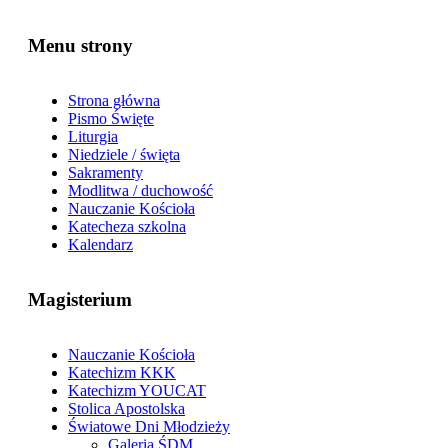
Menu strony
Strona główna
Pismo Święte
Liturgia
Niedziele / święta
Sakramenty
Modlitwa / duchowość
Nauczanie Kościoła
Katecheza szkolna
Kalendarz
Magisterium
Nauczanie Kościoła
Katechizm KKK
Katechizm YOUCAT
Stolica Apostolska
Światowe Dni Młodzieży
Galeria ŚDM