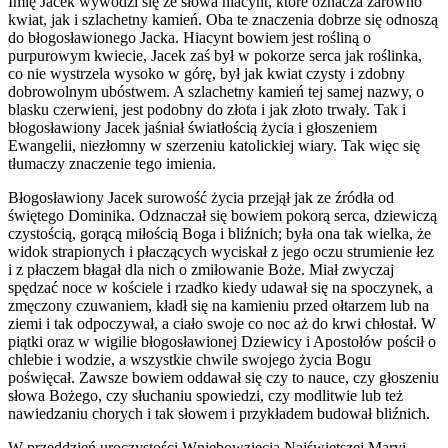
Imię Jacek wywodzi się ze słowa hiacynt, które oznacza zarówno
kwiat, jak i szlachetny kamień. Oba te znaczenia dobrze się odnoszą
do błogosławionego Jacka. Hiacynt bowiem jest rośliną o
purpurowym kwiecie, Jacek zaś był w pokorze serca jak roślinka,
co nie wystrzela wysoko w górę, był jak kwiat czysty i zdobny
dobrowolnym ubóstwem. A szlachetny kamień tej samej nazwy, o
blasku czerwieni, jest podobny do złota i jak złoto trwały. Tak i
błogosławiony Jacek jaśniał światłością życia i głoszeniem
Ewangelii, niezłomny w szerzeniu katolickiej wiary. Tak więc się
tłumaczy znaczenie tego imienia.
Błogosławiony Jacek surowość życia przejął jak ze źródła od
świętego Dominika. Odznaczał się bowiem pokorą serca, dziewiczą
czystością, gorącą miłością Boga i bliźnich; była ona tak wielka, że
widok strapionych i płaczących wyciskał z jego oczu strumienie łez
i z płaczem błagał dla nich o zmiłowanie Boże. Miał zwyczaj
spędzać noce w kościele i rzadko kiedy udawał się na spoczynek, a
zmęczony czuwaniem, kładł się na kamieniu przed ołtarzem lub na
ziemi i tak odpoczywał, a ciało swoje co noc aż do krwi chłostał. W
piątki oraz w wigilie błogosławionej Dziewicy i Apostołów pościł o
chlebie i wodzie, a wszystkie chwile swojego życia Bogu
poświęcał. Zawsze bowiem oddawał się czy to nauce, czy głoszeniu
słowa Bożego, czy słuchaniu spowiedzi, czy modlitwie lub też
nawiedzaniu chorych i tak słowem i przykładem budował bliźnich.
W przeddzień uroczystości Wniebowzięcia Najświętszej Maryi