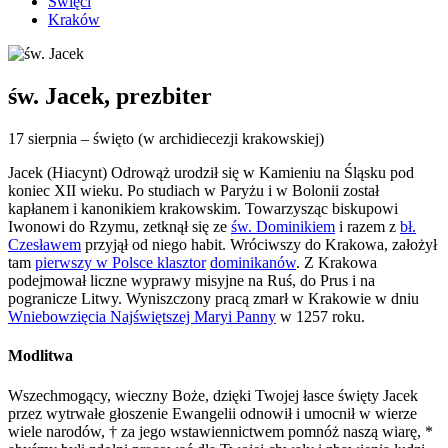
Święci
Kraków
św. Jacek, prezbiter
17 sierpnia – święto (w archidiecezji krakowskiej)
Jacek (Hiacynt) Odrowąż urodził się w Kamieniu na Śląsku pod
koniec XII wieku. Po studiach w Paryżu i w Bolonii został
kapłanem i kanonikiem krakowskim. Towarzysząc biskupowi
Iwonowi do Rzymu, zetknął się ze
św. Dominikiem
i razem z
bł.
Czesławem
przyjął od niego habit. Wróciwszy do Krakowa, założył
tam
pierwszy w Polsce klasztor
dominikanów
. Z Krakowa
podejmował liczne wyprawy misyjne na Ruś, do Prus i na
pogranicze Litwy. Wyniszczony pracą zmarł w Krakowie w dniu
Wniebowzięcia Najświętszej Maryi Panny
w 1257 roku.
Modlitwa
Wszechmogący, wieczny Boże, dzięki Twojej łasce święty Jacek
przez wytrwałe głoszenie Ewangelii odnowił i umocnił w wierze
wiele narodów, † za jego wstawiennictwem pomnóż naszą wiarę, *