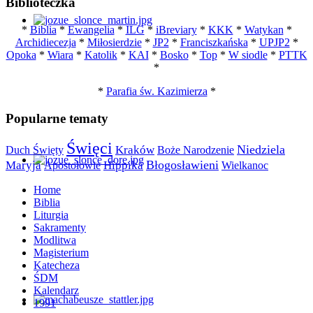
Biblioteczka
*
Biblia
*
Ewangelia
*
ILG
*
iBreviary
*
KKK
*
Watykan
*
Archidiecezja
*
Miłosierdzie
*
JP2
*
Franciszkańska
*
UPJP2
*
Opoka
*
Wiara
*
Katolik
*
KAI
*
Bosko
*
Top
*
W siodle
*
PTTK
*
*
Parafia św. Kazimierza
*
Popularne tematy
Święci
Niedziela
Kraków
Duch Święty
Boże Narodzenie
Maryja
Błogosławieni
Apostołowie
Hippika
Wielkanoc
Home
Biblia
Liturgia
Sakramenty
Modlitwa
Magisterium
Katecheza
ŚDM
Kalendarz
1991