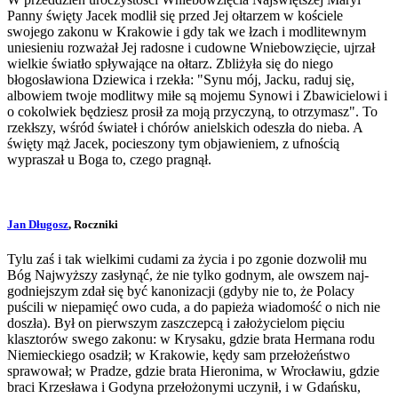
Panny święty Jacek modlił się przed Jej ołtarzem w kościele
swojego zakonu w Krakowie i gdy tak we łzach i modlitewnym
uniesieniu rozważał Jej radosne i cudowne Wniebowzięcie, ujrzał
wielkie światło spływające na ołtarz. Zbliżyła się do niego
błogosławiona Dziewica i rzekła: "Synu mój, Jacku, raduj się,
albowiem twoje modlitwy miłe są mojemu Synowi i Zbawicielowi i
o cokolwiek będziesz prosił za moją przyczyną, to otrzymasz". To
rzekłszy, wśród świateł i chórów anielskich odeszła do nieba. A
święty mąż Jacek, pocieszony tym objawieniem, z ufnością
wypraszał u Boga to, czego pragnął.
Jan Długosz
, Roczniki
Tylu zaś i tak wielkimi cudami za życia i po zgonie dozwolił mu
Bóg Najwyższy zasłynąć, że nie tylko godnym, ale owszem naj­
godniejszym zdał się być kanonizacji (gdyby nie to, że Polacy
puścili w niepamięć owo cuda, a do papieża wiadomość o nich nie
doszła). Był on pierwszym zaszczepcą i założycielom pięciu
klasztorów swego zakonu: w Kry­saku, gdzie brata Hermana rodu
Niemieckiego osadził; w Krakowie, kędy sam przełożeństwo
sprawował; w Pradze, gdzie brata Hiero­nima, w Wrocławiu, gdzie
braci Krzesława i Godyna przełożonymi uczynił, i w Gdańsku,