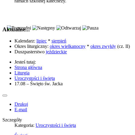
ramach szkolnej katechezy.
Aktualne...
Kalendarz:
lipiec
*
sierpień
Okres liturgiczny:
okres wielkanocny
*
okres zwykły
(cz. II)
Duszpasterstwo
jeździeckie
Jesteś tutaj:
Strona główna
Liturgia
Uroczystości i święta
17.08 – Święto św. Jacka
Drukuj
E-mail
Szczegóły
Kategoria:
Uroczystości i święta