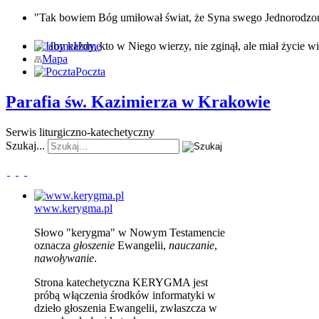
"Tak bowiem Bóg umiłował świat, że Syna swego Jednorodz
… aby każdy, kto w Niego wierzy, nie zginął, ale miał życie wi
Home
Mapa
Poczta
Parafia św. Kazimierza w Krakowie
Serwis liturgiczno-katechetyczny
Szukaj...
www.kerygma.pl
Słowo "kerygma" w Nowym Testamencie
oznacza
głoszenie
Ewangelii,
nauczanie
,
nawoływanie
.
Strona katechetyczna KERYGMA jest
próbą włączenia środków informatyki w
dzieło głoszenia Ewangelii, zwłaszcza w