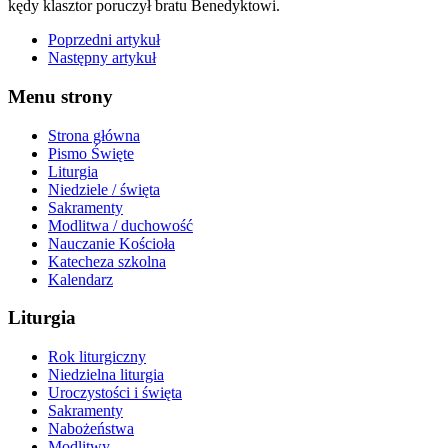
kędy klasztor poruczył bratu Benedyktowi.
Poprzedni artykuł
Następny artykuł
Menu strony
Strona główna
Pismo Święte
Liturgia
Niedziele / święta
Sakramenty
Modlitwa / duchowość
Nauczanie Kościoła
Katecheza szkolna
Kalendarz
Liturgia
Rok liturgiczny
Niedzielna liturgia
Uroczystości i święta
Sakramenty
Nabożeństwa
Modlitwy