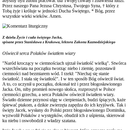
abyśmy byli zdolni pracować dla Twojej chwały i zbawienia ludzi.
Przez naszego Pana Jezusa Chrystusa, Twojego Syna, † który z
Tobą żyje i króluje w jedności Ducha Świętego, * Bóg, przez
wszystkie wieki wieków. Amen.
Z dzieła
Życie i cuda świętego Jacka,
spisane przez Stanisława z Krakowa, lektora Zakonu Kaznodziejskiego
Oświecił serca Polaków światłem wiary
"Naród kroczący w ciemnościach ujrzał światłość wielką". Stwórca
wszechświata na początku tworząc niebo i ziemię, pozostawił
ciemności nad bezmiarem wód. I rzekł: "Niechaj się stanie
światłość. I stała się światłość". I w ten sposób Bóg oświecił świat.
A to, co uczynił u początku, dokonał też i przez błogosławionego
Jacka. On, niby promień nowego słońca, rozproszył w Polsce
ciemności grzechu, a serca Polaków oświecił światłem wiary.
Światło dzienne przynosi ulgę w cierpieniach, budzi śpiących, każe
śpiewać ptakom, a dzikie zwierzęta zapędza do ich kryjówek. Tak i
święty Jacek, wysłany do Polski przez błogosławionego Dominika,
wyzwolił Polaków z występków, obudził ich z uśpienia, skierował
ku niebu i oswobodził z władzy szatana.