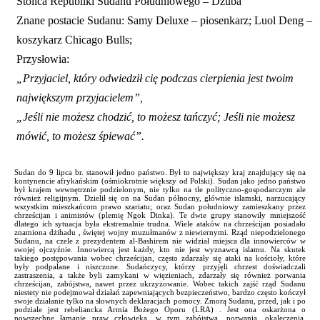
Stolica Republiki Sudanu Południowego – Dżuba
Znane postacie Sudanu: Samy Deluxe – piosenkarz; Luol Deng –
koszykarz Chicago Bulls;
Przysłowia:
„Przyjaciel, który odwiedził cię podczas cierpienia jest twoim
największym przyjacielem”,
„Jeśli nie możesz chodzić, to możesz tańczyć; Jeśli nie możesz
mówić, to możesz śpiewać”.
Sudan do 9 lipca br. stanowił jedno państwo. Był to największy kraj znajdujący się na
kontynencie afrykańskim (ośmiokrotnie większy od Polski). Sudan jako jedno państwo
był krajem wewnętrznie podzielonym, nie tylko na tle polityczno-gospodarczym ale
również religijnym. Dzielił się on na Sudan północny, głównie islamski, narzucający
wszystkim mieszkańcom prawo szariatu; oraz Sudan południowy zamieszkany przez
chrześcijan i animistów (plemię Ngok Dinka). Te dwie grupy stanowiły mniejszość
dlatego ich sytuacja była ekstremalnie trudna. Wiele ataków na chrześcijan posiadało
znamiona dżihadu , świętej wojny muzułmanów z niewiernymi. Rząd niepodzielonego
Sudanu, na czele z prezydentem al-Bashirem nie widział miejsca dla innowierców w
swojej ojczyźnie. Innowiercą jest każdy, kto nie jest wyznawcą islamu. Na skutek
takiego postępowania wobec chrześcijan, często zdarzały się ataki na kościoły, które
były podpalane i niszczone. Sudańczycy, którzy przyjęli chrzest doświadczali
zastraszenia, a także byli zamykani w więzieniach, zdarzały się również porwania
chrześcijan, zabójstwa, nawet przez ukrzyżowanie. Wobec takich zajść rząd Sudanu
niestety nie podejmował działań zapewniających bezpieczeństwo, bardzo często kończył
swoje działanie tylko na słownych deklaracjach pomocy. Zmorą Sudanu, przed, jak i po
podziale jest rebeliancka Armia Bożego Oporu (LRA) . Jest ona oskarżona o
powszechne łamanie praw człowieka, w tym zabójstwa, porwania, okaleczenia,