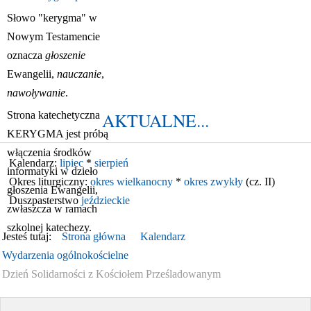
Słowo "kerygma" w
Nowym Testamencie
oznacza
głoszenie
Ewangelii,
nauczanie
,
nawoływanie
.
AKTUALNE...
Strona katechetyczna
KERYGMA jest próbą
włączenia środków
Kalendarz:
lipiec
*
sierpień
informatyki w dzieło
Okres liturgiczny:
okres wielkanocny
*
okres zwykły
(cz. II)
głoszenia Ewangelii,
Duszpasterstwo
jeździeckie
zwłaszcza w ramach
szkolnej katechezy.
Jesteś tutaj:
Strona główna
Kalendarz
Wydarzenia ogólnokościelne
Dzień Solidarności z Kościołem Prześladowanym