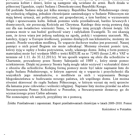
porwania kobiet i dzieci, które są następnie siłą wcielane do armii. Ruch działa w
północnej Ugandzie, części Sudanu i Demokratycznej Republiki Kongo.
Od podziału Sudanu mija już kilka miesięcy. Republika Sudanu Południowego cieszy
się wolnością religijną, jednakże chrześcijanie zamieszkujący w Sudanie Północnym nie
mają łatwej sytuacji, ani politycznej, ani gospodarczej, a tym bardziej w wyznawaniu
religii i sprawowaniu kultu. Jednak pomimo wielu prześladowań, bardzo krwawych i
drastycznych, nie porzucają Kościoła ani Chrystusa. Każdego dnia swoją postawą dają
oni dla nas świadectwo wierności Temu, w którego imię przyjęli chrzest święty. Ich
postawa może w nas budzić gorliwość wiary i radykalizm Ewangelii. To oni ukazują
nam, że żywa wiara jest jedyną nadzieją na zgodę, pokój i wzajemny szacunek. My,
katolicy, żyjący w Europie środkowej, pomimo dzielących nas kilometrów, możemy im
pomóc. Przede wszystkim modlitwą. To wsparcie duchowe trudno jest przecenić. Naszej
pamięci o nich przed Bogiem nie może zabraknąć. Możemy również pomóc tym,
którzy żyją w nędzy z braku pożywienia, wody, własnego domu. Jedną z form pomocy
materialnej może być wysłanie SMS o treści RATUJE na nr 72405 (koszt 2,46 z VAT w
terminie od 1.11. do 31.12.2011r). W ten sposób wspiera się obóz dla uchodźców w
Chartumie, prowadzony przez Siostry Salezjanki od 1989 r., który niesie pomoc
uciekinierom. Dzięki tej pomocy Siostry będą mogły także wyżywić i wykształcić dzieci
z obozów dla uchodźców. Kolejną formą pomocy może być także napisanie listu do
rządu Sudanu Południowego, w którym zapewni się o wsparciu i przychylności dla
wszystkich jego mieszkańców, o modlitwie za nich i wypraszaniu Bożego
błogosławieństwa w budowaniu nowego państwa, ich wspólnego domu. List można
również skierować do rządu Sudanu Północnego, w którym wyrazi się swój sprzeciw
dla łamania praw człowieka i wolności religijnej. Napisane listy można przesłać na adres
Stowarzyszenia Pomoc Kościołowi w Potrzebie, a Stowarzyszenie dostarczy go do
wyznaczonego przez Ciebie adresata.
Nie zostawiajmy ich samych, przyjdźmy im z pomocą.
Źródła: Prześladowani i zapomniani. Raport prześladowaniach chrześcijan w latach 2009–2010. Pomoc
Kościołowi w Potrzebie.