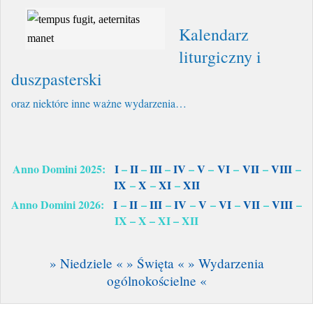
Kalendarz
liturgiczny i
duszpasterski
oraz niektóre inne ważne wydarzenia…
Anno Domini 2025:
I
–
II
–
III
–
IV
–
V
–
VI
–
VII
–
VIII
–
IX
–
X
–
XI
–
XII
Anno Domini 2026:
I
–
II
–
III
–
IV
–
V
–
VI
–
VII
–
VIII
–
IX – X – XI – XII
» Niedziele «
» Święta «
» Wydarzenia
ogólnokościelne «