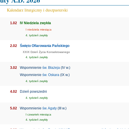
Kalendarz liturgiczny i duszpasterski
1.02
IV Niedziela zwykła
I niedziela miesiąca
4. tydzień zwykły
2.02
Święto Ofiarowania Pańskiego
XXIX Dzień Życia Konsekrowanego
4. tydzień zwykły
3.02
Wspomnienie
św. Błażeja
(IV w.)
Wspomnienie
św. Oskara
(IX w.)
4. tydzień zwykły
4.02
Dzień powszedni
4. tydzień zwykły
5.02
Wspomnienie
św. Agaty
(III w.)
I czwartek miesiąca
4. tydzień zwykły