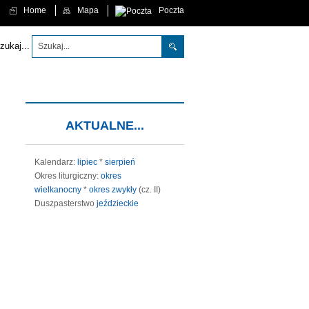
Home
Mapa
Poczta
 aby każdy, kto w Niego wierzy, nie zginął, ale miał życie wieczne." (J 3,16)
zukaj...
AKTUALNE...
Kalendarz:
lipiec
*
sierpień
Okres liturgiczny:
okres
wielkanocny
*
okres zwykły
(cz. II)
Duszpasterstwo
jeździeckie