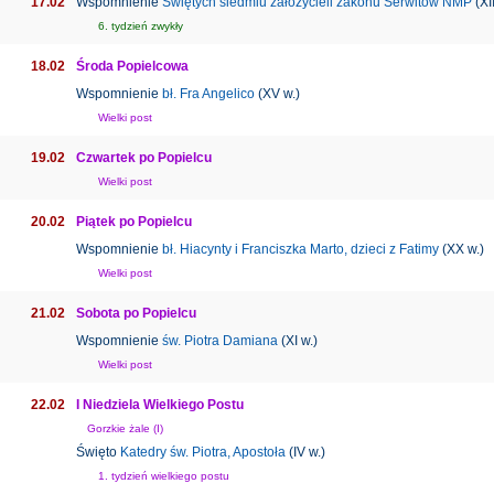
17.02
Wspomnienie
Świętych siedmiu założycieli zakonu Serwitów NMP
(XII
6. tydzień zwykły
18.02
Środa Popielcowa
Wspomnienie
bł. Fra Angelico
(XV w.)
Wielki post
19.02
Czwartek po Popielcu
Wielki post
20.02
Piątek po Popielcu
Wspomnienie
bł. Hiacynty i Franciszka Marto, dzieci z Fatimy
(XX w.)
Wielki post
21.02
Sobota po Popielcu
Wspomnienie
św. Piotra Damiana
(XI w.)
Wielki post
22.02
I Niedziela Wielkiego Postu
Gorzkie żale (I)
Święto
Katedry św. Piotra, Apostoła
(IV w.)
1. tydzień wielkiego postu