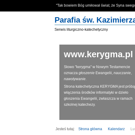
"Tak bowiem Bóg umiłował świat, że Syna swe
Parafia św. Kazimier
Serwis liturgiczno-katechetyczny
www.kerygma.pl
Słowo "kerygma" w Nowym Testamencie
oznacza
głoszenie
Ewangelii,
nauczanie
,
nawoływanie
.
Strona katechetyczna KERYGMA jest próbą
włączenia środków informatyki w dzieło
głoszenia Ewangelii, zwłaszcza w ramach
szkolnej katechezy.
Jesteś tutaj:
Strona główna
Kalendarz
Lu