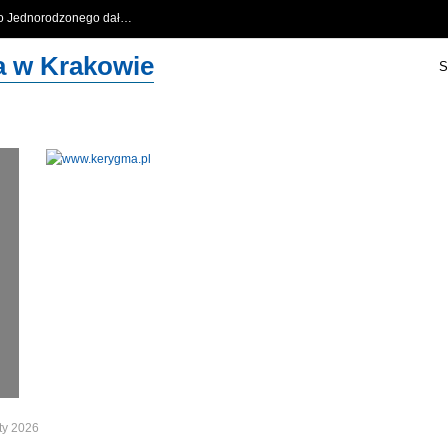
go Jednorodzonego dał…
…
za w Krakowie
S
ty 2026