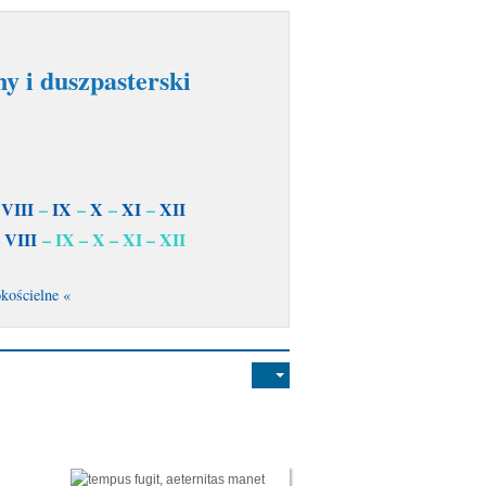
y i duszpasterski
–
VIII
–
IX
–
X
–
XI
–
XII
–
VIII
– IX – X – XI – XII
kościelne «