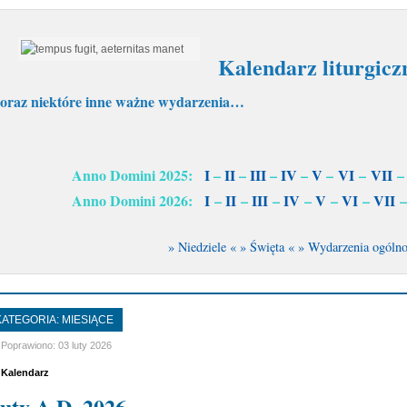
Kalendarz liturgiczn
oraz niektóre inne ważne wydarzenia…
Anno Domini 2025:
I
–
II
–
III
–
IV
–
V
–
VI
–
VII
Anno Domini 2026:
I
–
II
–
III
–
IV
–
V
–
VI
–
VII
» Niedziele «
» Święta «
» Wydarzenia ogólno
KATEGORIA:
MIESIĄCE
Poprawiono: 03 luty 2026
Kalendarz
uty A.D. 2026