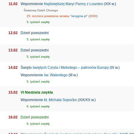
11.02
Wspomnienie
Najświętszej Maryi Panny z Lourdes
(XIX w.)
Światowy Dzień Chorego
25. rocznica powstania serwisu
"kerygma.pl"
(2000)
5. tydzień zwykły
12.02
Dzień powszedni
5. tydzień zwykły
13.02
Dzień powszedni
5. tydzień zwykły
14.02
Święto
świętych Cyryla i Metodego – patronów Europy
(IX w.)
Wspomnienie
św. Walentego
(III w.)
5. tydzień zwykły
15.02
VI Niedziela zwykła
Wspomnienie
bł. Michała Sopoćko
(XIX/XX w.)
6. tydzień zwykły
16.02
Dzień powszedni
6. tydzień zwykły