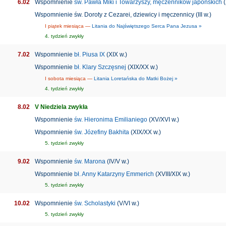
6.02
Wspomnienie
św. Pawła Miki i Towarzyszy, męczenników japońskich
(
Wspomnienie św. Doroty z Cezarei, dziewicy i męczennicy (III w.)
I piątek miesiąca —
Litania do Najświętszego Serca Pana Jezusa »
4. tydzień zwykły
7.02
Wspomnienie
bł. Piusa IX
(XIX w.)
Wspomnienie
bł. Klary Szczęsnej
(XIX/XX w.)
I sobota miesiąca —
Litania Loretańska do Matki Bożej »
4. tydzień zwykły
8.02
V Niedziela zwykła
Wspomnienie
św. Hieronima Emilianiego
(XV/XVI w.)
Wspomnienie
św. Józefiny Bakhita
(XIX/XX w.)
5. tydzień zwykły
9.02
Wspomnienie
św. Marona
(IV/V w.)
Wspomnienie
bł. Anny Katarzyny Emmerich
(XVIII/XIX w.)
5. tydzień zwykły
10.02
Wspomnienie
św. Scholastyki
(V/VI w.)
5. tydzień zwykły