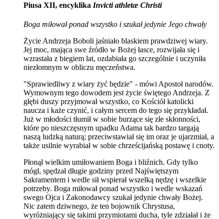
Piusa XII, encyklika
Invicti athletæ Christi
Boga miłował ponad wszystko i szukał jedynie Jego chwały
Życie Andrzeja Boboli jaśniało blaskiem prawdziwej wiary.
Jej moc, mająca swe źródło w Bożej łasce, rozwijała się i
wzrastała z biegiem lat, ozdabiała go szczególnie i uczyniła
niezłomnym w obliczu męczeństwa.
"Sprawiedliwy z wiary żyć będzie" - mówi Apostoł narodów.
Wymownym tego dowodem jest życie świętego Andrzeja. Z
głębi duszy przyjmował wszystko, co Kościół katolicki
naucza i każe czynić, i całym sercem do tego się przykładał.
Już w młodości tłumił w sobie burzące się złe skłonności,
które po nieszczęsnym upadku Adama tak bardzo targają
naszą ludzką naturą; przeciwstawiał się im oraz je ujarzmiał, a
także usilnie wyrabiał w sobie chrześcijańską postawę i cnoty.
Płonął wielkim umiłowaniem Boga i bliźnich. Gdy tylko
mógł, spędzał długie godziny przed Najświętszym
Sakramentem i wedle sił wspierał wszelką nędzę i wszelkie
potrzeby. Boga miłował ponad wszystko i wedle wskazań
swego Ojca i Zakonodawcy szukał jedynie chwały Bożej.
Nic zatem dziwnego, że ten bojownik Chrystusa,
wyróżniający się takimi przymiotami ducha, tyle zdziałał i że