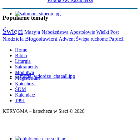
*
Parafia św. Kazimierza
*
Popularne tematy
Święci
Maryja
Apostołowie
Wielki Post
Nabożeństwa
Błogosławieni
Niedziela
Papież
Adwent
Święta ruchome
Home
Biblia
Liturgia
Sakramenty
Modlitwa
Magisterium
Katecheza
ŚDM
Kalendarz
1991
KERYGMA – katecheza w Sieci © 2026.