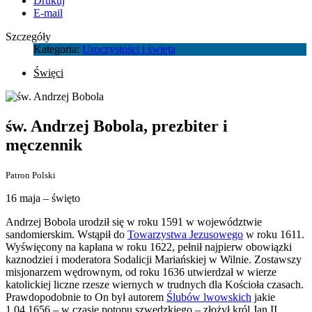
Drukuj
E-mail
Szczegóły
Kategoria:
Uroczystości i święta
Święci
św. Andrzej Bobola, prezbiter i
męczennik
Patron Polski
16 maja – święto
Andrzej Bobola urodził się w roku 1591 w województwie
sandomierskim. Wstąpił do
Towarzystwa Jezusowego
w roku 1611.
Wyświęcony na kapłana w roku 1622, pełnił najpierw obowiązki
kaznodziei i moderatora Sodalicji Mariańskiej w Wilnie. Zostawszy
misjonarzem wędrownym, od roku 1636 utwierdzał w wierze
katolickiej liczne rzesze wiernych w trudnych dla Kościoła czasach.
Prawdopodobnie to On był autorem
Ślubów lwowskich
jakie
1.04.1656 – w czasie potopu szwedzkiego – złożył król Jan II