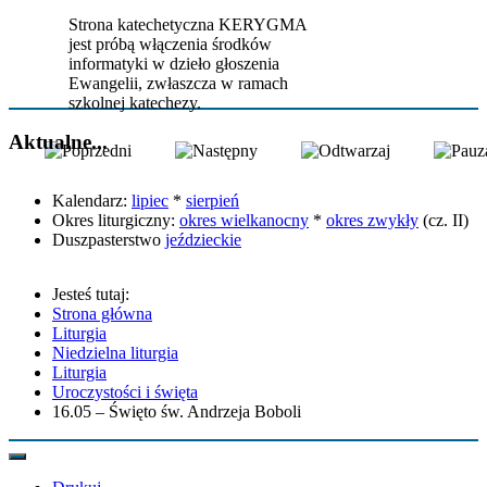
Strona katechetyczna KERYGMA
jest próbą włączenia środków
informatyki w dzieło głoszenia
Ewangelii, zwłaszcza w ramach
szkolnej katechezy.
Aktualne...
Kalendarz:
lipiec
*
sierpień
Okres liturgiczny:
okres wielkanocny
*
okres zwykły
(cz. II)
Duszpasterstwo
jeździeckie
Jesteś tutaj:
Strona główna
Liturgia
Niedzielna liturgia
Liturgia
Uroczystości i święta
16.05 – Święto św. Andrzeja Boboli