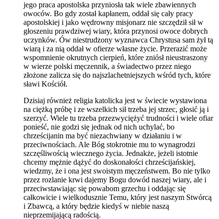
jego praca apostolska przyniosła tak wiele zbawiennych
owoców. Bo gdy został kapłanem, oddał się cały pracy
apostolskiej i jako wędrowny misjonarz nie szczędził sił w
głoszeniu prawdziwej wiary, która przynosi owoce dobrych
uczynków. Ów niestrudzony wyznawca Chrystusa sam żył tą
wiarą i za nią oddał w ofierze własne życie. Przerazić może
wspomnienie okrutnych cierpień, które zniósł nieustraszony
w wierze polski męczennik, a świadectwo przez niego
złożone zalicza się do najszlachetniejszych wśród tych, które
sławi Kościół.
Dzisiaj również religia katolicka jest w świecie wystawiona
na ciężką próbę i ze wszelkich sił trzeba jej strzec, głosić ją i
szerzyć. Wiele tu trzeba przezwyciężyć trudności i wiele ofiar
ponieść, nie godzi się jednak od nich uchylać, bo
chrześcijanin ma być niezachwiany w działaniu i w
przeciwnościach. Ale Bóg stokrotnie mu to wynagrodzi
szczęśliwością wiecznego życia. Jednakże, jeżeli istotnie
chcemy mężnie dążyć do doskonałości chrześcijańskiej,
wiedzmy, że i ona jest swoistym męczeństwem. Bo nie tylko
przez rozlanie krwi dajemy Bogu dowód naszej wiary, ale i
przeciwstawiając się powabom grzechu i oddając się
całkowicie i wielkodusznie Temu, który jest naszym Stwórcą
i Zbawcą, a który będzie kiedyś w niebie naszą
nieprzemijającą radością.