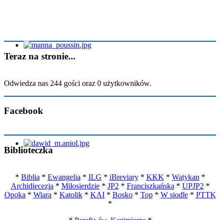
Teraz na stronie...
Odwiedza nas 244 gości oraz 0 użytkowników.
Facebook
Biblioteczka
*
Biblia
*
Ewangelia
*
ILG
*
iBreviary
*
KKK
*
Watykan
*
Archidiecezja
*
Miłosierdzie
*
JP2
*
Franciszkańska
*
UPJP2
*
Opoka
*
Wiara
*
Katolik
*
KAI
*
Bosko
*
Top
*
W siodle
*
PTTK
*