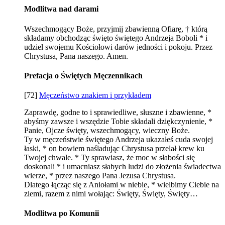
Modlitwa nad darami
Wszechmogący Boże, przyjmij zbawienną Ofiarę, † którą
składamy obchodząc święto świętego Andrzeja Boboli * i
udziel swojemu Kościołowi darów jedności i pokoju. Przez
Chrystusa, Pana naszego. Amen.
Prefacja o Świętych Męczennikach
[72]
Męczeństwo znakiem i przykładem
Zaprawdę, godne to i sprawiedliwe, słuszne i zbawienne, *
abyśmy zawsze i wszędzie Tobie składali dziękczynienie, *
Panie, Ojcze święty, wszechmogący, wieczny Boże.
Ty w męczeństwie świętego Andrzeja ukazałeś cuda swojej
łaski, * on bowiem naśladując Chrystusa przelał krew ku
Twojej chwale. * Ty sprawiasz, że moc w słabości się
doskonali * i umacniasz słabych ludzi do złożenia świadectwa
wierze, * przez naszego Pana Jezusa Chrystusa.
Dlatego łącząc się z Aniołami w niebie, * wielbimy Ciebie na
ziemi, razem z nimi wołając: Święty, Święty, Święty…
Modlitwa po Komunii