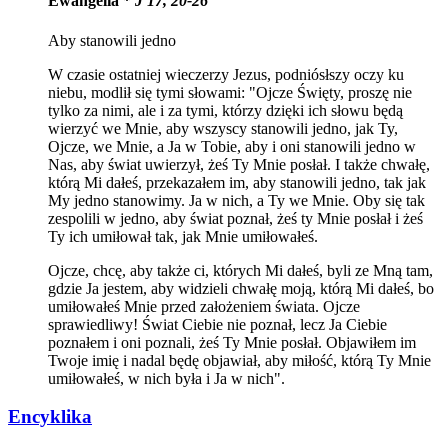
Ewangelia *
J 17, 20-26
Aby stanowili jedno
W czasie ostatniej wieczerzy Jezus, podniósłszy oczy ku
niebu, modlił się tymi słowami: "Ojcze Święty, proszę nie
tylko za nimi, ale i za tymi, którzy dzięki ich słowu będą
wierzyć we Mnie, aby wszyscy stanowili jedno, jak Ty,
Ojcze, we Mnie, a Ja w Tobie, aby i oni stanowili jedno w
Nas, aby świat uwierzył, żeś Ty Mnie posłał. I także chwałę,
którą Mi dałeś, przekazałem im, aby stanowili jedno, tak jak
My jedno stanowimy. Ja w nich, a Ty we Mnie. Oby się tak
zespolili w jedno, aby świat poznał, żeś ty Mnie posłał i żeś
Ty ich umiłował tak, jak Mnie umiłowałeś.
Ojcze, chcę, aby także ci, których Mi dałeś, byli ze Mną tam,
gdzie Ja jestem, aby widzieli chwałę moją, którą Mi dałeś, bo
umiłowałeś Mnie przed założeniem świata. Ojcze
sprawiedliwy! Świat Ciebie nie poznał, lecz Ja Ciebie
poznałem i oni poznali, żeś Ty Mnie posłał. Objawiłem im
Twoje imię i nadal będę objawiał, aby miłość, którą Ty Mnie
umiłowałeś, w nich była i Ja w nich".
Encyklika