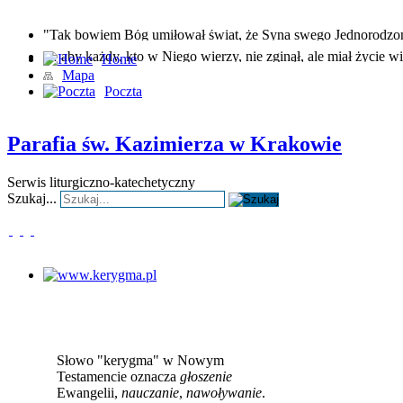
"Tak bowiem Bóg umiłował świat, że Syna swego Jednorodz
… aby każdy, kto w Niego wierzy, nie zginął, ale miał życie wi
Home
Mapa
Poczta
Parafia św. Kazimierza w Krakowie
Serwis liturgiczno-katechetyczny
Szukaj...
www.kerygma.pl
Słowo "kerygma" w Nowym
Testamencie oznacza
głoszenie
Ewangelii,
nauczanie
,
nawoływanie
.