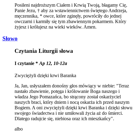
Posileni najdroższym Ciałem i Krwią Twoją, błagamy Cię,
Panie Jezu, † aby za wstawiennictwem świętego Andrzeja,
męczennika, * owce, które zginęły, powróciły do jednej
owczarni i karmiły się tym zbawiennym pokarmem. Który
żyjesz i królujesz na wieki wieków. Amen.
Słowo
Czytania Liturgii słowa
I czytanie *
Ap 12, 10-12a
Zwyciężyli dzięki krwi Baranka
Ja, Jan, usłyszałem donośny głos mówiący w niebie: "Teraz
nastało zbawienie, potęga i królowanie Boga naszego i
władza Jego Pomazańca, bo strącony został oskarżyciel
naszych braci, który dniem i nocą oskarża ich przed naszym
Bogiem. A oni zwyciężyli dzięki krwi Baranka i dzięki słowu
swojego świadectwa i nie umiłowali życia aż do śmierci.
Dlatego radujcie się, niebiosa oraz ich mieszkańcy".
albo