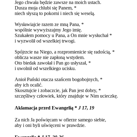
Jego chwała będzie zawsze na moich ustach.
Dusza moja chlubi się Panem, *
niech słyszą to pokorni i niech się weselą.
Wysławiajcie razem ze mną Pana, *
wspólnie wywyższajmy Jego imię.
Szukałem pomocy u Pana, a On mnie wysłuchał *
i wyzwolił od wszelkiej trwogi.
Spójrzcie na Niego, a rozpromienicie się radością, *
oblicza wasze nie zapłoną wstydem.
Oto biedak zawołał i Pan go usłyszał, *
i uwolnił od wszelkiego ucisku.
Anioł Pański otacza szańcem bogobojnych, *
aby ich ocalić.
Skosztujcie i zobaczcie, jak Pan jest dobry, *
szczęśliwy człowiek, który znajduje w Nim ucieczkę.
Aklamacja przed Ewangelią *
J 17, 19
Za nich Ja poświęcam w ofierze samego siebie,
aby i oni byli uświęceni w prawdzie.