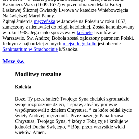
Kazimierz Waza (1609-1672) w przed obrazem Matki Bożej
Łaskawej Ślicznej Gwiazdy Lwowa w katedrze Wniebowzięcia
Najświętszej Maryi Panny.
Zginął śmiercią
męczeńską
w Janowie na Polesiu w roku 1657,
zamęczony z nienawiści do religii katolickiej. Został kanonizowany
w roku 1938. Jego ciało spoczywa w
kościele
Jezuitów w
Warszawie. Św. Andrzej Bobola został ogłoszony patronem Polski.
Jednym z najbardziej znanych
miejsc Jego kultu
jest obecnie
Sanktuarium w Strachocinie
k/Sanoka.
Msze św.
Modlitwy mszalne
Kolekta
Boże, Ty przez śmierć Twojego Syna chciałeś zgromadzić
swoje rozproszone dzieci, † spraw, abyśmy gorliwie
współpracowali z dziełem Chrystusa, * za które oddał życie
święty Andrzej, męczennik. Przez naszego Pana Jezusa
Chrystusa, Twojego Syna, † który z Tobą żyje i króluje w
jedności Ducha Świętego, * Bóg, przez wszystkie wieki
wieków. Amen.