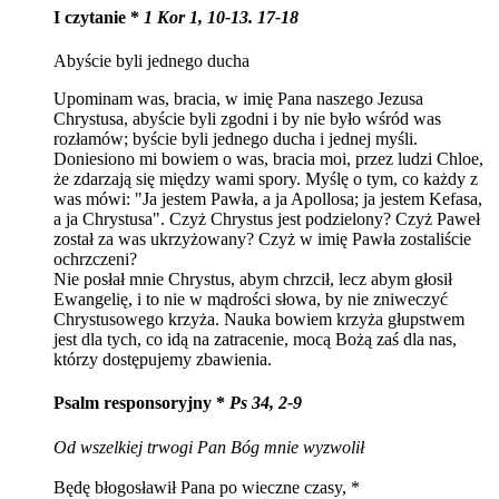
I czytanie *
1 Kor 1, 10-13. 17-18
Abyście byli jednego ducha
Upominam was, bracia, w imię Pana naszego Jezusa
Chrystusa, abyście byli zgodni i by nie było wśród was
rozłamów; byście byli jednego ducha i jednej myśli.
Doniesiono mi bowiem o was, bracia moi, przez ludzi Chloe,
że zdarzają się między wami spory. Myślę o tym, co każdy z
was mówi: "Ja jestem Pawła, a ja Apollosa; ja jestem Kefasa,
a ja Chrystusa". Czyż Chrystus jest podzielony? Czyż Paweł
został za was ukrzyżowany? Czyż w imię Pawła zostaliście
ochrzczeni?
Nie posłał mnie Chrystus, abym chrzcił, lecz abym głosił
Ewangelię, i to nie w mądrości słowa, by nie zniweczyć
Chrystusowego krzyża. Nauka bowiem krzyża głupstwem
jest dla tych, co idą na zatracenie, mocą Bożą zaś dla nas,
którzy dostępujemy zbawienia.
Psalm responsoryjny *
Ps 34, 2-9
Od wszelkiej trwogi Pan Bóg mnie wyzwolił
Będę błogosławił Pana po wieczne czasy, *