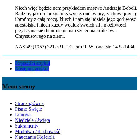
Niech więc będzie nam przykładem męstwo Andrzeja Boboli.
Bądźmy jak on ludźmi niezwyciężonej wiary, zachowajmy ją
i brońmy z całą mocą. Niech i nam się udziela jego gorliwość
apostolska i niech każdy według swoich sił i możliwości
przyczynia się do umocnienia i szerzenia królestwa
Chrystusowego na ziemi.
AAS 49 (1957) 321-331. LG tom II: Własne, str. 1432-1434.
Poprzedni artykuł
Następny artykuł
Menu strony
Strona główna
Pismo Święte
Liturgia
Niedziele / święta
Sakramenty
Modlitwa / duchowość
Nauczanie Kościoła