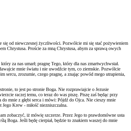
ie się od niewczesnej życzliwości. Pozwólcie mi się stać pożywieniem
hlebem Chrystusa. Proście za mną Chrystusa, abym za sprawą owych
 który za nas umarł; pragnę Tego, który dla nas zmartwychwstał.
ydawajcie mnie światu i nie uwodźcie tym, co ziemskie. Pozwólcie
m sercu, zrozumie, czego pragnę, a znając powód mego utrapienia,
onie, to jest po stronie Boga. Nie rozprawiajcie o Jezusie
erzcie raczej temu, co teraz do was piszę. Piszę zaś będąc przy
do mnie z głębi serca i mówi: Pójdź do Ojca. Nie cieszy mnie
t Jego Krew - miłość niezniszczalna.
li wam zobaczyć, iż mówię szczerze. Przez Jego to prawdomówne usta
lą Boga. Jeśli będę cierpiał, będzie to znakiem waszej do mnie