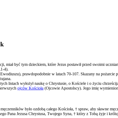
ik
cji, miał być tym dzieckiem, które Jezus postawił przed swoimi ucznia
,1-4).
 Ewodiuszu), prawdopodobnie w latach 70-107. Skazany na pożarcie pr
rajana.
h listach wyłożył naukę o Chrystusie, o Kościele i o życiu chrześci
pierwszych
ojców Kościoła
(Ojcowie Apostolscy). Jego imię wymienion
ęczenników było ozdobą całego Kościoła, † spraw, aby sławne męczeń
ego Pana Jezusa Chrystusa, Twojego Syna, † który z Tobą żyje i królu