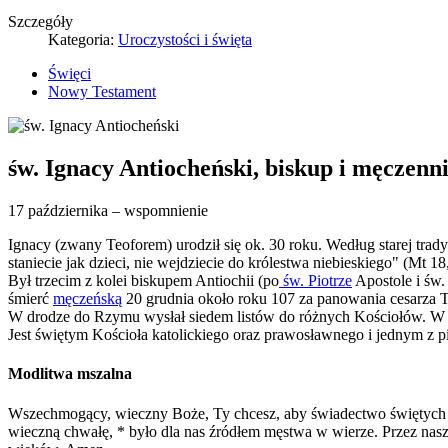
Szczegóły
Kategoria:
Uroczystości i święta
Święci
Nowy Testament
św. Ignacy Antiocheński, biskup i męczenn
17 października – wspomnienie
Ignacy (zwany Teoforem) urodził się ok. 30 roku. Według starej trady
staniecie jak dzieci, nie wejdziecie do królestwa niebieskiego" (Mt 18
Był trzecim z kolei biskupem Antiochii (po
św. Piotrze
Apostole i św.
śmierć
męczeńską
20 grudnia około roku 107 za panowania cesarza T
W drodze do Rzymu wysłał siedem listów do różnych Kościołów. W tyc
Jest świętym Kościoła katolickiego oraz prawosławnego i jednym z 
Modlitwa mszalna
Wszechmogący, wieczny Boże, Ty chcesz, aby świadectwo świętych m
wieczną chwałę, * było dla nas źródłem męstwa w wierze. Przez nasz