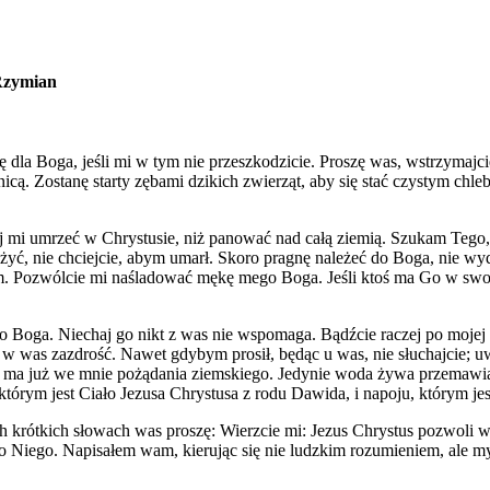
 Rzymian
 dla Boga, jeśli mi w tym nie przeszkodzicie. Proszę was, wstrzymajc
nicą. Zostanę starty zębami dzikich zwierząt, aby się stać czystym c
ej mi umrzeć w Chrystusie, niż panować nad całą ziemią. Szukam Tego,
e żyć, nie chciejcie, abym umarł. Skoro pragnę należeć do Boga, nie w
em. Pozwólcie mi naśladować mękę mego Boga. Jeśli ktoś ma Go w swoi
Boga. Niechaj go nikt z was nie wspomaga. Bądźcie raczej po mojej str
w was zazdrość. Nawet gdybym prosił, będąc u was, nie słuchajcie; uwi
e ma już we mnie pożądania ziemskiego. Jedynie woda żywa przemawia 
tórym jest Ciało Jezusa Chrystusa z rodu Dawida, i napoju, którym jes
W tych krótkich słowach was proszę: Wierzcie mi: Jezus Chrystus pozwo
 Niego. Napisałem wam, kierując się nie ludzkim rozumieniem, ale myś