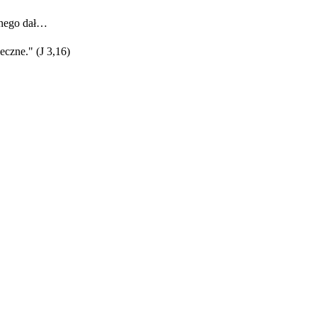
onego dał…
eczne." (J 3,16)