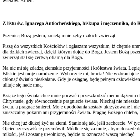
wieków. Amen.
Z listu św. Ignacego Antiocheńskiego, biskupa i męczennika, do
Pszenicą Bożą jestem; zmielą mnie zęby dzikich zwierząt
Piszę do wszystkich Kościołów i ogłaszam wszystkim, iż chętnie umrę
dla dzikich zwierząt, dzięki którym dojdę do Boga. Jestem Bożą psze
zwierząt stał się żertwą ofiarną dla Boga.
Na nic mi się zdadzą ziemskie przyjemności i królestwa świata. Lepi
Bliskie jest moje narodzenie. Wybaczcie mi, bracia! Nie wzbraniajci
chłonąć światło nieskalane. Gdy je osiągnę, będę pełnym człowieki
ulituje się nade mną.
Książę tego świata chce mnie porwać i przeszkodzić memu dążeniu do 
Chrystusie, gdy równocześnie pragniecie świata. Niechaj nie mieszka 
życiu, a pragnąc śmierci. Moje upodobania zostały ukrzyżowane i ni
zniszczalny pokarm ani przyjemności świata. Pragnę Bożego chleba, k
Nie chcę już dłużej żyć na ziemi. Stanie się tak, jeśli zechcecie. 
Ojciec rzeczywiście przemówił. Módlcie się za mnie, abym doszedł do
miłości, jeśli zostanę uwolniony, będzie to oznaczać waszą niechęć.