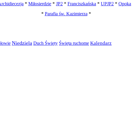
rchidiecezja
*
Miłosierdzie
*
JP2
*
Franciszkańska
*
UPJP2
*
Opoka
*
Parafia św. Kazimierza
*
Niedziela
łowie
Święta ruchome
Kalendarz
Duch Święty