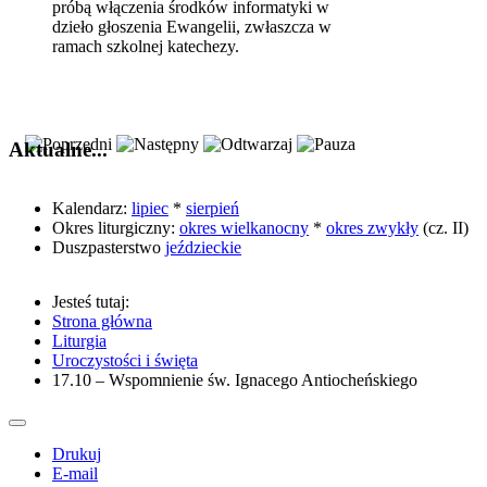
próbą włączenia środków informatyki w
dzieło głoszenia Ewangelii, zwłaszcza w
ramach szkolnej katechezy.
Aktualne...
Kalendarz:
lipiec
*
sierpień
Okres liturgiczny:
okres wielkanocny
*
okres zwykły
(cz. II)
Duszpasterstwo
jeździeckie
Jesteś tutaj:
Strona główna
Liturgia
Uroczystości i święta
17.10 – Wspomnienie św. Ignacego Antiocheńskiego
Drukuj
E-mail