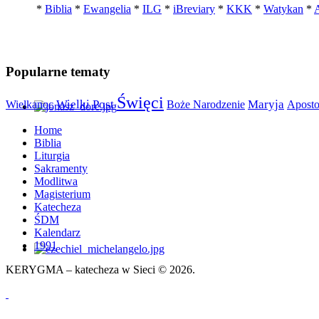
*
Biblia
*
Ewangelia
*
ILG
*
iBreviary
*
KKK
*
Watykan
*
A
Popularne tematy
Święci
Maryja
Wielki Post
Aposto
Wielkanoc
Boże Narodzenie
Home
Biblia
Liturgia
Sakramenty
Modlitwa
Magisterium
Katecheza
ŚDM
Kalendarz
1991
KERYGMA – katecheza w Sieci © 2026.