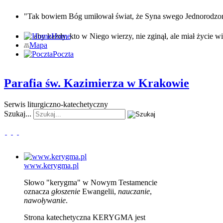
"Tak bowiem Bóg umiłował świat, że Syna swego Jednorodz
… aby każdy, kto w Niego wierzy, nie zginął, ale miał życie wi
Home
Mapa
Poczta
Parafia św. Kazimierza w Krakowie
Serwis liturgiczno-katechetyczny
Szukaj...
www.kerygma.pl
Słowo "kerygma" w Nowym Testamencie
oznacza
głoszenie
Ewangelii,
nauczanie
,
nawoływanie
.
Strona katechetyczna KERYGMA jest