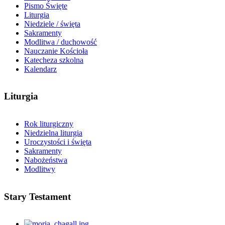
Pismo Święte
Liturgia
Niedziele / święta
Sakramenty
Modlitwa / duchowość
Nauczanie Kościoła
Katecheza szkolna
Kalendarz
Liturgia
Rok liturgiczny
Niedzielna liturgia
Uroczystości i święta
Sakramenty
Nabożeństwa
Modlitwy
Stary Testament