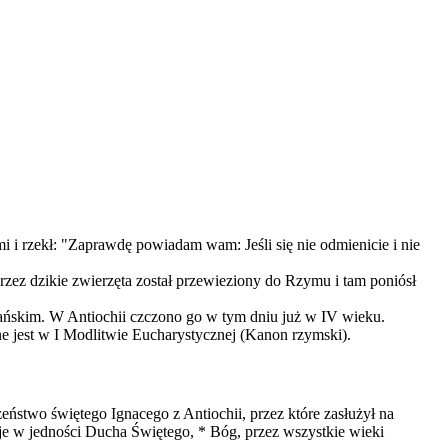
mi i rzekł: "Zaprawdę powiadam wam: Jeśli się nie odmienicie i nie
zez dzikie zwierzęta został przewieziony do Rzymu i tam poniósł
jańskim. W Antiochii czczono go w tym dniu już w IV wieku.
e jest w I Modlitwie Eucharystycznej (Kanon rzymski).
stwo świętego Ignacego z Antiochii, przez które zasłużył na
je w jedności Ducha Świętego, * Bóg, przez wszystkie wieki