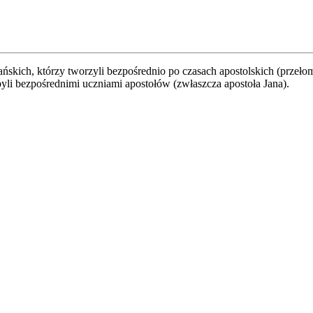
ańskich, którzy tworzyli bezpośrednio po czasach apostolskich (przeło
byli bezpośrednimi uczniami apostołów (zwłaszcza apostoła Jana).