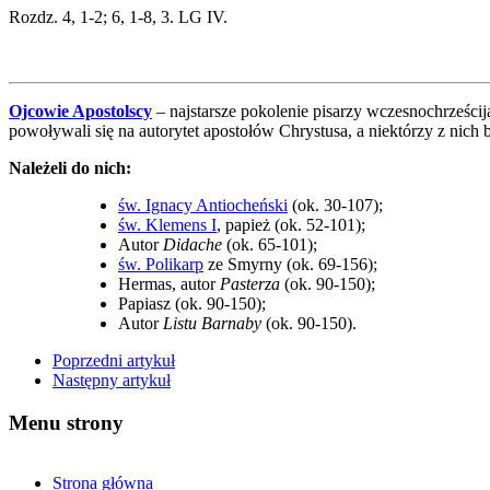
Rozdz. 4, 1-2; 6, 1-8, 3. LG IV.
Ojcowie Apostolscy
– najstarsze pokolenie pisarzy wczesnochrześcij
powoływali się na autorytet apostołów Chrystusa, a niektórzy z nich 
Należeli do nich:
św. Ignacy Antiocheński
(ok. 30-107);
św. Klemens I
, papież (ok. 52-101);
Autor
Didache
(ok. 65-101);
św. Polikarp
ze Smyrny (ok. 69-156);
Hermas, autor
Pasterza
(ok. 90-150);
Papiasz (ok. 90-150);
Autor
Listu Barnaby
(ok. 90-150).
Poprzedni artykuł
Następny artykuł
Menu strony
Strona główna