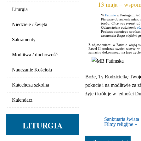
13 maja – wspom
Liturgia
W
Fatimie
w Portugalii, tró
Pierwsze objawienie miało
Nieba. Chcę was prosić, aby
Niedziele / święta
Odmawiajcie codziennie
ró
Podczas ostatniego spotkani
zasmucała Boga ciężkimi gr
Sakramenty
Z objawieniami w Fatimie wiążą si
Paweł II podczas swojej wizyty w
zamachu dokonanego na jego życie w
Modlitwa / duchowość
Nauczanie Kościoła
Boże, Ty Rodzicielkę Twoje
Katecheza szkolna
pokucie i na modlitwie za z
żyje i króluje w jedności 
Kalendarz
Sanktuaria świata 
LITURGIA
Filmy religijne »