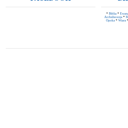
*
Biblia
*
Ewang
Archidiecezja
*
M
Opoka
*
Wiara