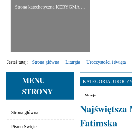
Strona katechetyczna KERYGMA jest próbą włączenia środków informatyki w dzieło głoszenia Ewangelii, zwłaszcza w ramach szkolnej katechezy.
Jesteś tutaj:
Strona główna
Liturgia
Uroczystości i święta
MENU
KATEGORIA:
UROCZY
STRONY
Maryja
Najświętsza
Strona główna
Fatimska
Pismo Święte