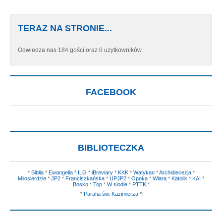
TERAZ NA STRONIE...
Odwiedza nas 184 gości oraz 0 użytkowników.
FACEBOOK
BIBLIOTECZKA
*
Biblia
*
Ewangelia
*
ILG
*
iBreviary
*
KKK
*
Watykan
*
Archidiecezja
*
Miłosierdzie
*
JP2
*
Franciszkańska
*
UPJP2
*
Opoka
*
Wiara
*
Katolik
*
KAI
*
Bosko
*
Top
*
W siodle
*
PTTK
*
*
Parafia św. Kazimierza
*