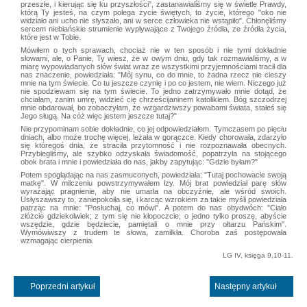
przeszłe, i kierując się ku przyszłości", zastanawialiśmy się w świetle Prawdy,
którą Ty jesteś, na czym polega życie świętych, to życie, którego "oko nie
widziało ani ucho nie słyszało, ani w serce człowieka nie wstąpiło". Chłonęliśmy
sercem niebiańskie strumienie wypływające z Twojego źródła, ze źródła życia,
które jest w Tobie.
Mówiłem o tych sprawach, chociaż nie w ten sposób i nie tymi dokładnie
słowami, ale, o Panie, Ty wiesz, że w owym dniu, gdy tak rozmawialiśmy, a w
miarę wypowiadanych słów świat wraz ze wszystkimi przyjemnościami tracił dla
nas znaczenie, powiedziała: "Mój synu, co do mnie, to żadna rzecz nie cieszy
mnie na tym świecie. Co tu jeszcze czynię i po co jestem, nie wiem. Niczego już
nie spodziewam się na tym świecie. To jedno zatrzymywało mnie dotąd, że
chciałam, zanim umrę, widzieć cię chrześcijaninem katolikiem. Bóg szczodrzej
mnie obdarował, bo zobaczyłam, że wzgardziwszy powabami świata, stałeś się
Jego sługą. Na cóż więc jestem jeszcze tutaj?"
Nie przypominam sobie dokładnie, co jej odpowiedziałem. Tymczasem po pięciu
dniach, albo może trochę więcej, leżała w gorączce. Kiedy chorowała, zdarzyło
się któregoś dnia, że straciła przytomność i nie rozpoznawała obecnych.
Przybiegliśmy, ale szybko odzyskała świadomość, popatrzyła na stojącego
obok brata i mnie i powiedziała do nas, jakby zapytując: "Gdzie byłam?"
Potem spoglądając na nas zasmuconych, powiedziała: "Tutaj pochowacie swoją
matkę". W milczeniu powstrzymywałem łzy. Mój brat powiedział parę słów
wyrażając pragnienie, aby nie umarła na obczyźnie, ale wśród swoich.
Usłyszawszy to, zaniepokoiła się, i karcąc wzrokiem za takie myśli powiedziała
patrząc na mnie: "Posłuchaj, co mówi". A potem do nas obydwóch: "Ciało
złóżcie gdziekolwiek; z tym się nie kłopoczcie; o jedno tylko proszę, abyście
wszędzie, gdzie będziecie, pamiętali o mnie przy ołtarzu Pańskim".
Wymówiwszy z trudem te słowa, zamilkła. Choroba zaś postępowała
wzmagając cierpienia.
LG IV, księga 9,10-11.
Poprzedni artykuł
Następny artykuł