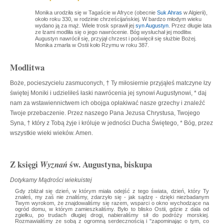
Monika urodziła się w Tagaście w Afryce (obecnie
Suk Ahras
w Algierii),
około roku 330, w rodzinie chrześcijańskiej. W bardzo młodym wieku
wydano ją za mąż. Wiele trosk sprawił jej
syn Augustyn
. Przez długie lata
ze łzami modliła się o jego nawrócenie. Bóg wysłuchał jej modlitw.
Augustyn nawrócił się, przyjął chrzest i poświęcił się służbie Bożej.
Monika zmarła w Ostii koło Rzymu w roku 387.
Modlitwa
Boże, pocieszycielu zasmuconych, † Ty miłosiernie przyjąłeś matczyne łzy
świętej Moniki i udzieliłeś łaski nawrócenia jej synowi Augustynowi, * daj
nam za wstawiennictwem ich obojga opłakiwać nasze grzechy i znaleźć
Twoje przebaczenie. Przez naszego Pana Jezusa Chrystusa, Twojego
Syna, † który z Tobą żyje i króluje w jedności Ducha Świętego, * Bóg, przez
wszystkie wieki wieków. Amen.
Z księgi
św. Augustyna, biskupa
Wyznań
Dotykamy Mądrości wiekuistej
Gdy zbliżał się dzień, w którym miała odejść z tego świata, dzień, który Ty
znałeś, my zaś nie znaliśmy, zdarzyło się - jak sądzę - dzięki niezbadanym
Twym wyrokom, że znajdowaliśmy się razem, wsparci o okno wychodzące na
ogród domu, w którym zamieszkaliśmy. Było to blisko Ostii, gdzie z dala od
zgiełku, po trudach długiej drogi, nabieraliśmy sił do podróży morskiej.
Rozmawialiśmy ze sobą z ogromną serdecznością i "zapominając o tym, co