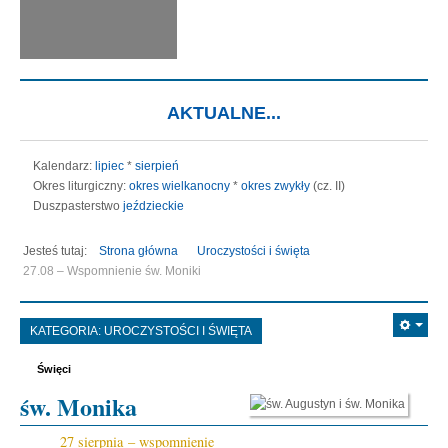
AKTUALNE...
Kalendarz:
lipiec
*
sierpień
Okres liturgiczny:
okres wielkanocny
*
okres zwykły
(cz. II)
Duszpasterstwo
jeździeckie
Jesteś tutaj:
Strona główna
Uroczystości i święta
27.08 – Wspomnienie św. Moniki
KATEGORIA:
UROCZYSTOŚCI I ŚWIĘTA
Święci
św. Monika
27 sierpnia – wspomnienie