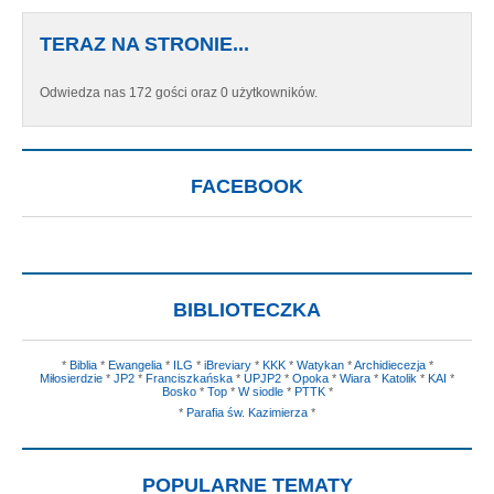
TERAZ NA STRONIE...
Odwiedza nas 172 gości oraz 0 użytkowników.
FACEBOOK
BIBLIOTECZKA
*
Biblia
*
Ewangelia
*
ILG
*
iBreviary
*
KKK
*
Watykan
*
Archidiecezja
*
Miłosierdzie
*
JP2
*
Franciszkańska
*
UPJP2
*
Opoka
*
Wiara
*
Katolik
*
KAI
*
Bosko
*
Top
*
W siodle
*
PTTK
*
*
Parafia św. Kazimierza
*
POPULARNE TEMATY