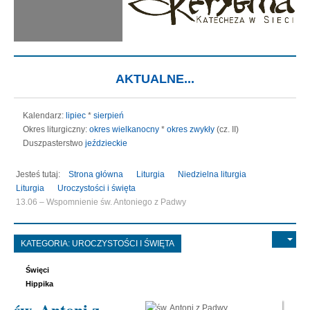
AKTUALNE...
Kalendarz:
lipiec
*
sierpień
Okres liturgiczny:
okres wielkanocny
*
okres zwykły
(cz. II)
Duszpasterstwo
jeździeckie
Jesteś tutaj:
Strona główna
Liturgia
Niedzielna liturgia
Liturgia
Uroczystości i święta
13.06 – Wspomnienie św. Antoniego z Padwy
KATEGORIA:
UROCZYSTOŚCI I ŚWIĘTA
Święci
Hippika
św. Antoni z