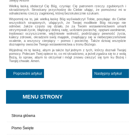
Święty Antoni!
Wielką łaską obdarzył Cię Bóg, czyniąc Cię patronem rzeczy zgubionych i
skradzionych. Stroskany przychodzę do Ciebie ufając, że pomożesz mi w
odnalezieniu rzeczy zaginionej, której bezskutecznie szukam.
Wspomnij na to, jak wielką łaskę Bóg wyświadczył Tobie, posyłając do Ciebie
wszystkich strapionych, ufających, że Twojej modlitwie Bóg niczego nie
odmówi. Jakże często się działo, że za Twoim wstawiennictwem umarli
otrzymywali życie, błądzący dobrą radę, uciśnieni pociechę, opętani uwolnienie,
trędowaci oczyszczenie, więźniowie wolność, podróżujący pewność życia,
kalecy zdrowie, okradzeni swój majątek, znajdujący się w niebezpieczeństwie
ocalenie, a wszyscy cierpiący – pomoc i pociechę. Także dzisiaj wszędzie
doznajemy owoców Twego wstawiennictwa u tronu Bożego.
Wyjednaj mi tę łaskę, abym ja także był jednym z tych, którzy doznali Twojej
pomocy. Polecam Twej opiece to, co mi skradziono, a jeżeli zgadza się to z wolą
Bożą, to spraw, abym to otrzymał i mógł znowu cieszyć się tym ku Bożej i
Twojej chwale. Amen.
Poprzedni artykuł
Następny artykuł
MENU STRONY
Strona główna
Pismo Święte