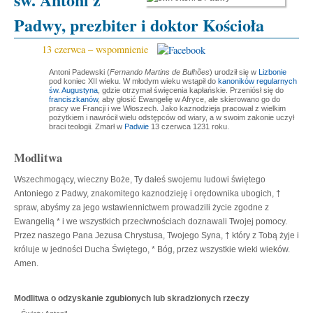
Padwy, prezbiter i doktor Kościoła
13 czerwca – wspomnienie
Antoni Padewski (
Fernando Martins de Bulhões
) urodził się w
Lizbonie
pod koniec XII wieku. W młodym wieku wstąpił do
kanoników regularnych
św. Augustyna
, gdzie otrzymał święcenia kapłańskie. Przeniósł się do
franciszkanów
, aby głosić Ewangelię w Afryce, ale skierowano go do
pracy we Francji i we Włoszech. Jako kaznodzieja pracował z wielkim
pożytkiem i nawrócił wielu odstępców od wiary, a w swoim zakonie uczył
braci teologii. Zmarł w
Padwie
13 czerwca 1231 roku.
Modlitwa
Wszechmogący, wieczny Boże, Ty dałeś swojemu ludowi świętego
Antoniego z Padwy, znakomitego kaznodzieję i orędownika ubogich, †
spraw, abyśmy za jego wstawiennictwem prowadzili życie zgodne z
Ewangelią * i we wszystkich przeciwnościach doznawali Twojej pomocy.
Przez naszego Pana Jezusa Chrystusa, Twojego Syna, † który z Tobą żyje i
króluje w jedności Ducha Świętego, * Bóg, przez wszystkie wieki wieków.
Amen.
Modlitwa o odzyskanie zgubionych lub skradzionych rzeczy